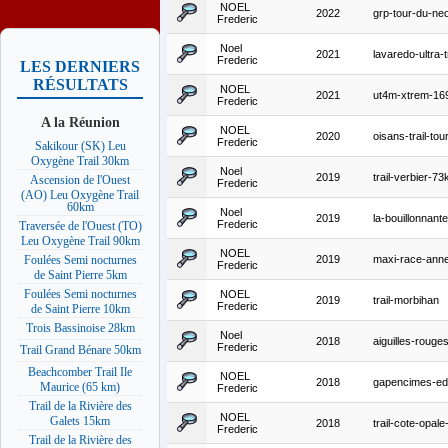
NOEL
2022
grp-tour-du-neo
Frederic
Noel
2021
lavaredo-ultra-tr
Frederic
LES DERNIERS
RÉSULTATS
NOEL
2021
ut4m-xtrem-1
Frederic
A la Réunion
NOEL
2020
oisans-trail-to
Frederic
Sakikour (SK) Leu
Oxygène Trail 30km
Noel
2019
trail-verbier-7
Ascension de l'Ouest
Frederic
(AO) Leu Oxygène Trail
60km
Noel
2019
la-bouillonnan
Frederic
Traversée de l'Ouest (TO)
Leu Oxygène Trail 90km
NOEL
2019
maxi-race-ann
Foulées Semi nocturnes
Frederic
de Saint Pierre 5km
Foulées Semi nocturnes
NOEL
2019
trail-morbihan
Frederic
de Saint Pierre 10km
Trois Bassinoise 28km
Noel
2018
aiguilles-roug
Frederic
Trail Grand Bénare 50km
Beachcomber Trail Ile
NOEL
2018
gapencimes-ed
Maurice (65 km)
Frederic
Trail de la Rivière des
NOEL
Galets 15km
2018
trail-cote-opal
Frederic
Trail de la Rivière des