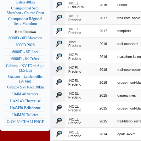
Galets 40km
NOEL
2018
6000d
FReDeRIC
Championnat Semi
Marathon - Course Open
NOEL
2017
trail-cote-opal
Championnat Régional
Frederic
Semi Marathon
NOEL
2017
templiers
Hors Réunion
Frederic
6000D - 6D Marathon
Noel
2016
trail-etendard
6000D 2026
Frederic
6000D - 6D Lacs
NOEL
2016
marathon-la-roc
Frederic
6000D - 6d Crêtes
Gabizos - KV l'Omi Agut
NOEL
2016
trail-cote-opal
(3.5 km)
Frederic
Gabizos - La Berbeillet
NOEL
(20 km)
2016
cross-mont-bl
Frederic
Gabizos Sky Race 30km
NOEL
Ut4M 40 vercors
2015
gapencimes
Frederic
Ut4M 40 Chartreuse
NOEL
Ut4M50 Belledonne
2015
cross-mont-bl
Frederic
Ut4M50 Taillefer
NOEL
2015
trail-blanc-ser
Ut4M 80 CHALLENGE
Frederic
NOEL
2014
opale-42km
Frederic