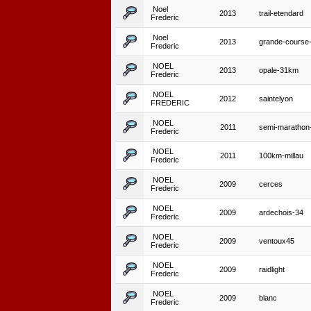
Noel
2013
trail-etendard
Frederic
Noel
2013
grande-course-
Frederic
NOEL
2013
opale-31km
Frederic
NOEL
2012
saintelyon
FREDERIC
NOEL
2011
semi-marathon-l
Frederic
NOEL
2011
100km-millau
Frederic
NOEL
2009
cerces
Frederic
NOEL
2009
ardechois-34
Frederic
NOEL
2009
ventoux45
Frederic
NOEL
2009
raidlight
Frederic
NOEL
2009
blanc
Frederic