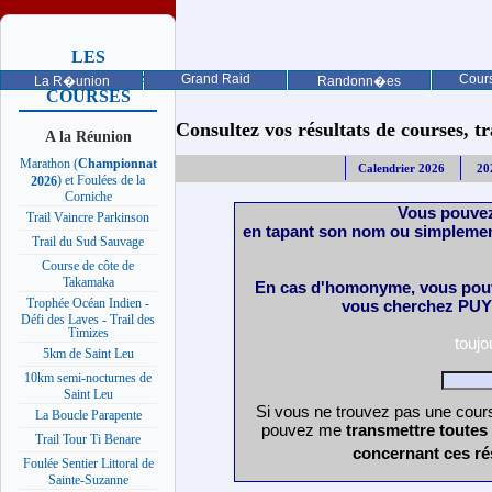
LES
PROCHAINES
Grand Raid
Cours
La R�union
Randonn�es
COURSES
Consultez vos résultats de courses, trai
A la Réunion
Marathon (
Championnat
Calendrier 2026
20
) et Foulées de la
2026
Corniche
Vous pouvez
Trail Vaincre Parkinson
en tapant son nom ou simplemen
Trail du Sud Sauvage
Course de côte de
Takamaka
En cas d'homonyme, vous pouv
Trophée Océan Indien -
vous cherchez PUY 
Défi des Laves - Trail des
Timizes
touj
5km de Saint Leu
10km semi-nocturnes de
Saint Leu
Si vous ne trouvez pas une cours
La Boucle Parapente
pouvez me
transmettre toutes
Trail Tour Ti Benare
concernant ces ré
Foulée Sentier Littoral de
Sainte-Suzanne