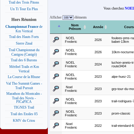
Trail des Trois Pitons
Vous cherchez
NOEL 
Un Ti Tour En Plus
Afficher
éléments
Hors Réunion
Nom
Championnat France
de
Année
Cours
Prénom
Km Vertical
Trail des Hauts Forts
NOEL
foulees-pms-ra
2026
Frederic
babet-13km
Sierre Zinal
Trail Championnat du
NOEL
2026
10km-nocturne-
Frederic
Canigou (Canigó)
Trail des 6 Burons
NOEL
luchon-aneto-tra
2024
Frederic
route3404
Méribel Trails et Km
Vertical
NOEL
2023
alpe-huez-21
La Course de la Rhune
Frederic
Val Tho Summit Games -
Noel
Trail Pursuit
2023
grp-tour-du-m
Frederic
Marathon du Montcalm -
Trail des Novis -
NOEL
2023
trail-rodrigues
PICaPICA
Frederic
TIGNES Trail
NOEL
2023
prom-classic
Trail des Etoiles 05
Frederic
KMV du Criou
Noel
2022
trail-etendard-
Frederic