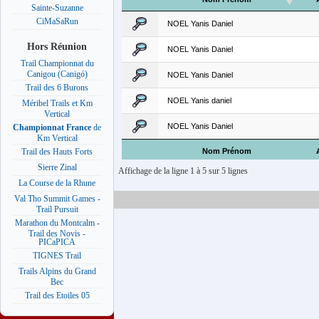
Sainte-Suzanne
CiMaSaRun
NOEL Yanis Daniel
Hors Réunion
NOEL Yanis Daniel
Trail Championnat du
Canigou (Canigó)
NOEL Yanis Daniel
Trail des 6 Burons
NOEL Yanis daniel
Méribel Trails et Km
Vertical
NOEL Yanis Daniel
Championnat France
de
Km Vertical
Nom Prénom
Trail des Hauts Forts
Sierre Zinal
Affichage de la ligne 1 à 5 sur 5 lignes
La Course de la Rhune
Val Tho Summit Games -
Trail Pursuit
Marathon du Montcalm -
Trail des Novis -
PICaPICA
TIGNES Trail
Trails Alpins du Grand
Bec
Trail des Etoiles 05