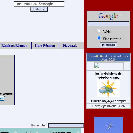
Web
Site runraid
Résultats Réunion
Hors Réunion
Diagonale
La m�t�o de ce
Vendredi 7
Aout 2026
les pr�visions de
M�t�o France
e toutes
Bulletin m�t�o complet
Carte cyclonique 2026
Rechercher
Temps
Cat
Commentaire