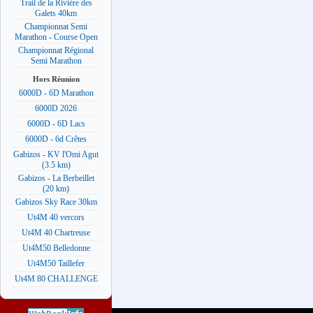
Trail de la Rivière des
Galets 40km
Championnat Semi
Marathon - Course Open
Championnat Régional
Semi Marathon
Hors Réunion
6000D - 6D Marathon
6000D 2026
6000D - 6D Lacs
6000D - 6d Crêtes
Gabizos - KV l'Omi Agut
(3.5 km)
Gabizos - La Berbeillet
(20 km)
Gabizos Sky Race 30km
Ut4M 40 vercors
Ut4M 40 Chartreuse
Ut4M50 Belledonne
Ut4M50 Taillefer
Ut4M 80 CHALLENGE