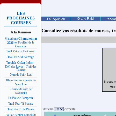
LES
PROCHAINES
Grand Raid
La R�union
Rando
COURSES
Consultez vos résultats de courses, trai
A la Réunion
Marathon (
Championnat
) et Foulées de la
2026
Corniche
Trail Vaincre Parkinson
Trail du Sud Sauvage
Trophée Océan Indien -
Défi des Laves - Trail des
Timizes
5km de Saint Leu
10km semi-nocturnes de
Si vous n
Saint Leu
vos 
Course de côte de
Takamaka
La Boucle Parapente
Trail Tour Ti Benare
Afficher
éléments
Trail des Trois Pitons
Foulée Sentier Littoral de
Nom Prénom