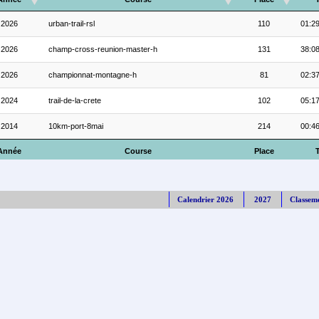
2026
urban-trail-rsl
110
01:29
2026
champ-cross-reunion-master-h
131
38:08
2026
championnat-montagne-h
81
02:37
2024
trail-de-la-crete
102
05:17
2014
10km-port-8mai
214
00:46
Année
Course
Place
Calendrier 2026
2027
Classem