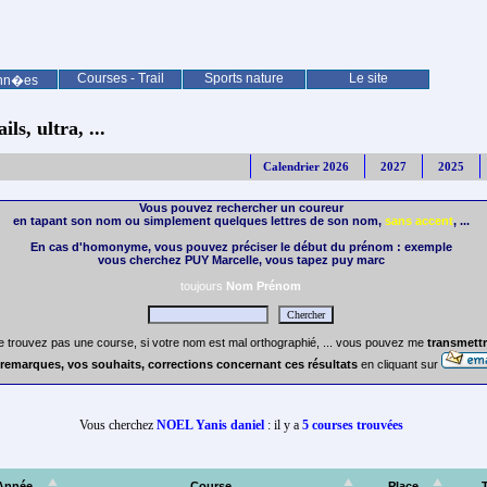
Courses - Trail
Sports nature
Le site
nn�es
ls, ultra, ...
Calendrier 2026
2027
2025
Vous pouvez rechercher un coureur
en tapant son nom ou simplement quelques lettres de son nom,
sans accent
, ...
En cas d'homonyme, vous pouvez préciser le début du prénom : exemple
vous cherchez PUY Marcelle, vous tapez puy marc
toujours
Nom Prénom
e trouvez pas une course, si votre nom est mal orthographié, ... vous pouvez me
transmettr
remarques, vos souhaits, corrections concernant ces résultats
en cliquant sur
Vous cherchez
NOEL Yanis daniel
: il y a
5 courses trouvées
Année
Course
Place