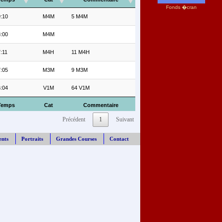
Fonds �cran
:10
M4M
5 M4M
:00
M4M
:11
M4H
11 M4H
:05
M3M
9 M3M
:04
V1M
64 V1M
Temps
Cat
Commentaire
Précédent
1
Suivant
ents
Portraits
Grandes Courses
Contact