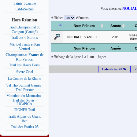
Sainte-Suzanne
Vous cherchez
NOUIAL
CiMaSaRun
Afficher
éléments
Hors Réunion
Nom Prénom
Année
C
Trail Championnat du
Canigou (Canigó)
trail
NOUIALLES AMELIE
2019
Trail des 6 Burons
15k
Méribel Trails et Km
Nom Prénom
Année
C
Vertical
Championnat France
de
Affichage de la ligne 1 à 1 sur 1 lignes
Km Vertical
Trail des Hauts Forts
Calendrier 2026
2
Sierre Zinal
La Course de la Rhune
Val Tho Summit Games -
Trail Pursuit
Marathon du Montcalm -
Trail des Novis -
PICaPICA
TIGNES Trail
Trails Alpins du Grand
Bec
Trail des Etoiles 05