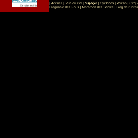
Accueil
Vue du ciel
M�t�o
Cyclones
Volcan
Cirqu
|
|
|
|
|
|
Sport
Sports extr�mes
Ce site est list� dans la cat�gorie
:
Diagonale des Fous
Marathon des Sables
Blog de runrai
|
|