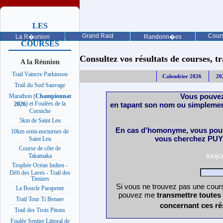
LES
PROCHAINES
Grand Raid
Cours
La R�union
Randonn�es
COURSES
Consultez vos résultats de courses, trai
A la Réunion
Trail Vaincre Parkinson
Calendrier 2026
20
Trail du Sud Sauvage
Vous pouvez
Marathon (
Championnat
) et Foulées de la
en tapant son nom ou simplemen
2026
Corniche
5km de Saint Leu
En cas d'homonyme, vous pouv
10km semi-nocturnes de
vous cherchez PUY 
Saint Leu
Course de côte de
touj
Takamaka
Trophée Océan Indien -
Défi des Laves - Trail des
Timizes
Si vous ne trouvez pas une cours
La Boucle Parapente
pouvez me
transmettre toutes
Trail Tour Ti Benare
concernant ces ré
Trail des Trois Pitons
Foulée Sentier Littoral de