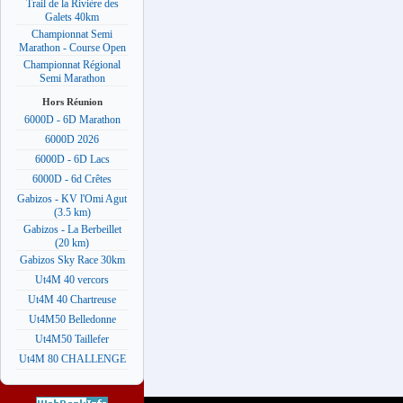
Trail de la Rivière des
Galets 40km
Championnat Semi
Marathon - Course Open
Championnat Régional
Semi Marathon
Hors Réunion
6000D - 6D Marathon
6000D 2026
6000D - 6D Lacs
6000D - 6d Crêtes
Gabizos - KV l'Omi Agut
(3.5 km)
Gabizos - La Berbeillet
(20 km)
Gabizos Sky Race 30km
Ut4M 40 vercors
Ut4M 40 Chartreuse
Ut4M50 Belledonne
Ut4M50 Taillefer
Ut4M 80 CHALLENGE