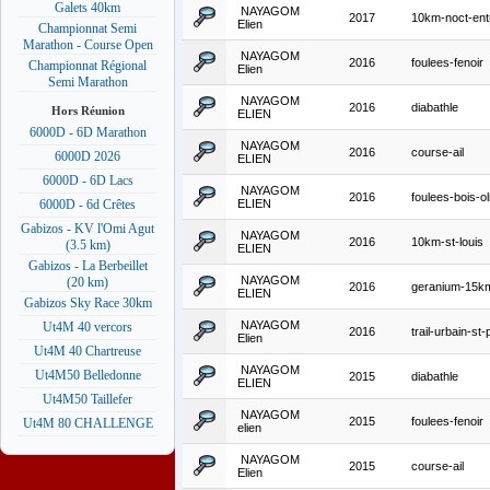
Galets 40km
NAYAGOM
2017
10km-noct-ent
Elien
Championnat Semi
Marathon - Course Open
NAYAGOM
2016
foulees-fenoir
Championnat Régional
Elien
Semi Marathon
NAYAGOM
2016
diabathle
Hors Réunion
ELIEN
6000D - 6D Marathon
NAYAGOM
2016
course-ail
6000D 2026
ELIEN
6000D - 6D Lacs
NAYAGOM
2016
foulees-bois-ol
ELIEN
6000D - 6d Crêtes
Gabizos - KV l'Omi Agut
NAYAGOM
2016
10km-st-louis
(3.5 km)
ELIEN
Gabizos - La Berbeillet
NAYAGOM
(20 km)
2016
geranium-15k
ELIEN
Gabizos Sky Race 30km
NAYAGOM
Ut4M 40 vercors
2016
trail-urbain-st-
Elien
Ut4M 40 Chartreuse
NAYAGOM
Ut4M50 Belledonne
2015
diabathle
ELIEN
Ut4M50 Taillefer
NAYAGOM
2015
foulees-fenoir
Ut4M 80 CHALLENGE
elien
NAYAGOM
2015
course-ail
Elien