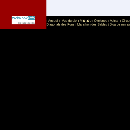
Accueil
Vue du ciel
M�t�o
Cyclones
Volcan
Cirqu
|
|
|
|
|
|
Sport
Sports extr�mes
Ce site est list� dans la cat�gorie
:
Diagonale des Fous
Marathon des Sables
Blog de runrai
|
|