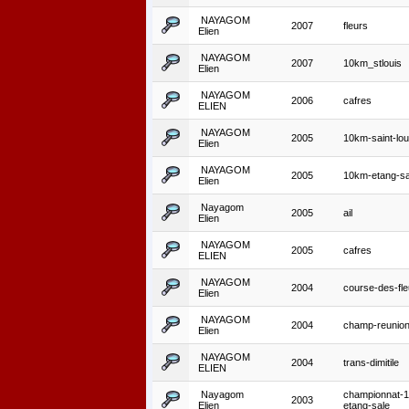
NAYAGOM
2007
fleurs
Elien
NAYAGOM
2007
10km_stlouis
Elien
NAYAGOM
2006
cafres
ELIEN
NAYAGOM
2005
10km-saint-lou
Elien
NAYAGOM
2005
10km-etang-sa
Elien
Nayagom
2005
ail
Elien
NAYAGOM
2005
cafres
ELIEN
NAYAGOM
2004
course-des-fle
Elien
NAYAGOM
2004
champ-reunio
Elien
NAYAGOM
2004
trans-dimitile
ELIEN
Nayagom
championnat-
2003
Elien
etang-sale