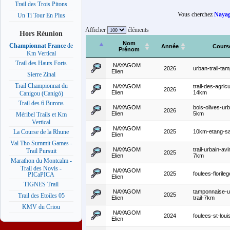
Trail des Trois Pitons
Vous cherchez
Nayag
Un Ti Tour En Plus
Afficher
éléments
Hors Réunion
Nom
Championnat France
de
Année
Cours
Prénom
Km Vertical
Trail des Hauts Forts
NAYAGOM
2026
urban-trail-t
Elien
Sierre Zinal
Trail Championnat du
NAYAGOM
trail-des-agric
2026
Elien
14km
Canigou (Canigó)
Trail des 6 Burons
NAYAGOM
bois-olives-urb
2026
Elien
5km
Méribel Trails et Km
Vertical
NAYAGOM
2025
10km-etang-sa
La Course de la Rhune
Elien
Val Tho Summit Games -
NAYAGOM
trail-urbain-av
Trail Pursuit
2025
Elien
7km
Marathon du Montcalm -
Trail des Novis -
NAYAGOM
2025
foulees-florile
PICaPICA
Elien
TIGNES Trail
NAYAGOM
tamponnaise-u
2025
Trail des Etoiles 05
Elien
trail-7km
KMV du Criou
NAYAGOM
2024
foulees-st-loui
Elien