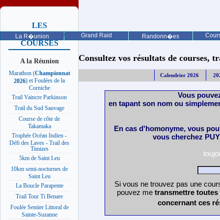
LES
PROCHAINES
Grand Raid
Cours
La R�union
Randonn�es
COURSES
Consultez vos résultats de courses, trai
A la Réunion
Marathon (
Championnat
Calendrier 2026
20
) et Foulées de la
2026
Corniche
Vous pouvez
Trail Vaincre Parkinson
en tapant son nom ou simplemen
Trail du Sud Sauvage
Course de côte de
Takamaka
En cas d'homonyme, vous pouv
Trophée Océan Indien -
vous cherchez PUY 
Défi des Laves - Trail des
Timizes
touj
5km de Saint Leu
10km semi-nocturnes de
Saint Leu
Si vous ne trouvez pas une cours
La Boucle Parapente
pouvez me
transmettre toutes
Trail Tour Ti Benare
concernant ces ré
Foulée Sentier Littoral de
Sainte-Suzanne