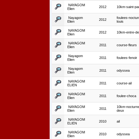
NAYAGOM
2012
10km-saint-pa
Elien
Nayagom
foulees-noctur
2012
Elien
louis
NAYAGOM
2012
10km-entre-d
Elien
NAYAGOM
2011
course-fleurs
Elien
Nayagom
2011
foulees-fenoir
Elien
Nayagom
2011
odyssea
Elien
NAYAGOM
2011
course-ail
ELIEN
NAYAGOM
2011
foulee-choca
Elien
NAYAGOM
10km-nocturne
2011
Elien
deux
NAYAGOM
2010
ail
ELIEN
NAYAGOM
2010
odyssea
Elien