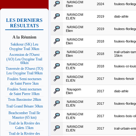
NAYAGOM
2024
foulees-florile
Elien
NAYAGOM
2019
diab-athle
ELIEN
LES DERNIERS
RÉSULTATS
NAYAGOM
2019
foulees-florile
Elien
A la Réunion
NAYAGOM
2018
foulees-florile
Elien
Sakikour (SK) Leu
Oxygène Trail 30km
NAYAGOM
trail-urbain-ta
2018
Ascension de l'Ouest
Elien
15km
(AO) Leu Oxygène Trail
60km
NAYAGOM
2018
foulees-st-loui
ELIEN
Traversée de l'Ouest (TO)
Leu Oxygène Trail 90km
NAYAGOM
2017
foulees-fenoir
Foulées Semi nocturnes
ELIEN
de Saint Pierre 5km
Foulées Semi nocturnes
Nayagom
2017
diab-athle
Elien
de Saint Pierre 10km
Trois Bassinoise 28km
NAYAGOM
2017
foulees-florile
ELIEN
Trail Grand Bénare 50km
Beachcomber Trail Ile
NAYAGOM
2017
foulees-bois-ol
Maurice (65 km)
ELIEN
Trail de la Rivière des
NAYAGOM
Galets 15km
2017
trail-urbain-en
ELIEN
Trail de la Rivière des