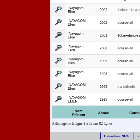
Nayagom
2002
foulees-de-la-
Elien
NAYAGOM
2002
course-ail
Elien
Nayagom
2001
10km-etang-sa
Elien
Nayagom
2000
course-ail
Elien
Nayagom
1999
course-ail
elien
Nayagom
1998
course-ail
Elien
NAYAGOM
1998
transdimitile
Elien
NAYAGOM
1995
course-ail
ELIEN
Nom
Année
Cours
Prénom
Affichage de la ligne 1 à 82 sur 82 lignes
Calendrier 2026
2