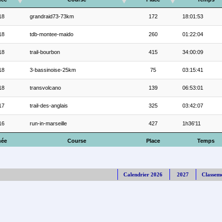
18
grandraid73-73km
172
18:01:53
18
tdb-montee-maido
260
01:22:04
18
trail-bourbon
415
34:00:09
18
3-bassinoise-25km
75
03:15:41
18
transvolcano
139
06:53:01
17
trail-des-anglais
325
03:42:07
16
run-in-marseille
427
1h36'11
ée
Course
Place
Temps
Calendrier 2026
2027
Classem