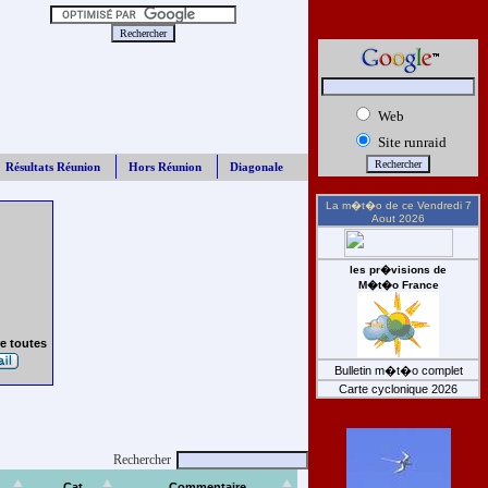
Web
Site runraid
Résultats Réunion
Hors Réunion
Diagonale
La m�t�o de ce
Vendredi 7
Aout 2026
les pr�visions de
M�t�o France
e toutes
Bulletin m�t�o complet
Carte cyclonique 2026
Rechercher
Cat
Commentaire