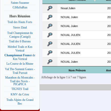
Sainte-Suzanne
CiMaSaRun
Noual Julien
20
Hors Réunion
NOUAL Julien
20
Trail des Hauts Forts
NOUAL Julien
20
Sierre Zinal
Trail Championnat du
NOUAL JULIEN
20
Canigou (Canigó)
Trail des 6 Burons
NOUAL JULIEN
20
Méribel Trails et Km
Vertical
NOUAL JULIEN
20
Championnat France
de
Km Vertical
NOUAL Julien
20
La Course de la Rhune
Val Tho Summit Games -
Nom Prénom
Ann
Trail Pursuit
Affichage de la ligne 1 à 7 sur 7 lignes
Marathon du Montcalm -
Trail des Novis -
PICaPICA
TIGNES Trail
KMV du Criou
Trails Alpins du Grand
Bec