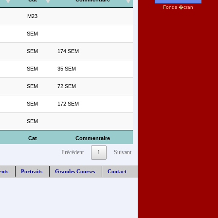
Fonds �cran
M23
SEM
SEM
174 SEM
SEM
35 SEM
SEM
72 SEM
SEM
172 SEM
SEM
Cat
Commentaire
Précédent
1
Suivant
ents
Portraits
Grandes Courses
Contact