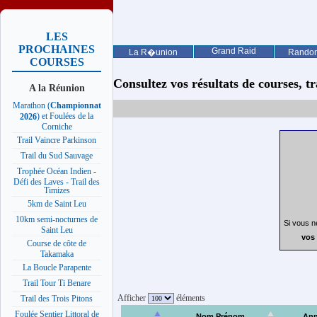
LES
PROCHAINES
Grand Raid
La R�union
Rando
COURSES
Consultez vos résultats de courses, trai
A la Réunion
Marathon (
Championnat
) et Foulées de la
2026
Corniche
Trail Vaincre Parkinson
Trail du Sud Sauvage
Trophée Océan Indien -
Défi des Laves - Trail des
Timizes
5km de Saint Leu
10km semi-nocturnes de
Si vous n
Saint Leu
vos 
Course de côte de
Takamaka
La Boucle Parapente
Trail Tour Ti Benare
Afficher
éléments
Trail des Trois Pitons
Foulée Sentier Littoral de
Nom Prénom
Ann