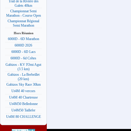
Trail de la Rivière des
Galets 40km
Championnat Semi
Marathon - Course Open
Championnat Régional
Semi Marathon
Hors Réunion
6000D - 6D Marathon
6000D 2026
6000D - 6D Lacs
6000D - 6d Crêtes
Gabizos - KV l'Omi Agut
(3.5 km)
Gabizos - La Berbeillet
(20 km)
Gabizos Sky Race 30km
Ut4M 40 vercors
Ut4M 40 Chartreuse
Ut4M50 Belledonne
Ut4M50 Taillefer
Ut4M 80 CHALLENGE