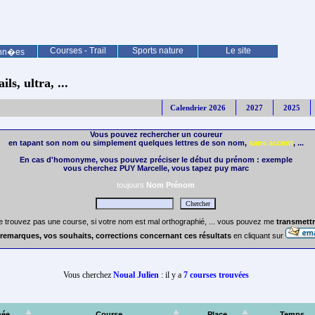
Courses - Trail
Sports nature
Le site
nn�es
ls, ultra, ...
Calendrier 2026
2027
2025
Vous pouvez rechercher un coureur
en tapant son nom ou simplement quelques lettres de son nom,
sans accent
, ...
En cas d'homonyme, vous pouvez préciser le début du prénom : exemple
vous cherchez PUY Marcelle, vous tapez puy marc
toujours
Nom Prénom
e trouvez pas une course, si votre nom est mal orthographié, ... vous pouvez me
transmettr
remarques, vos souhaits, corrections concernant ces résultats
en cliquant sur
Vous cherchez
Noual Julien
: il y a
7 courses trouvées
ée
Course
Place
Temps