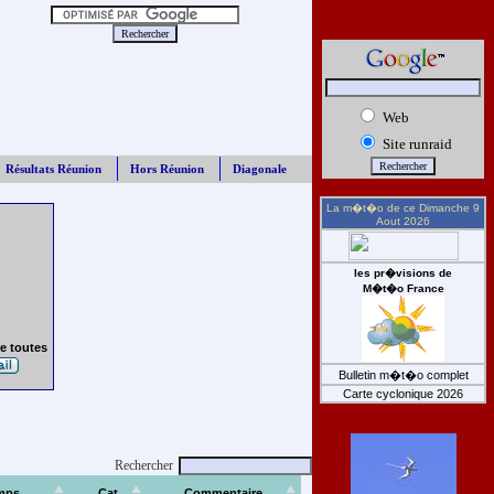
Web
Site runraid
Résultats Réunion
Hors Réunion
Diagonale
La m�t�o de ce
Dimanche 9
Aout 2026
les pr�visions de
M�t�o France
e toutes
Bulletin m�t�o complet
Carte cyclonique 2026
Rechercher
mps
Cat
Commentaire