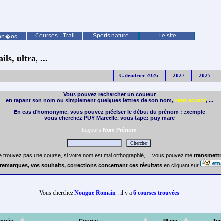
Courses - Trail
Sports nature
Le site
nn�es
ls, ultra, ...
Calendrier 2026
2027
2025
Vous pouvez rechercher un coureur
en tapant son nom ou simplement quelques lettres de son nom,
sans accent
, ...
En cas d'homonyme, vous pouvez préciser le début du prénom : exemple
vous cherchez PUY Marcelle, vous tapez puy marc
toujours
Nom Prénom
e trouvez pas une course, si votre nom est mal orthographié, ... vous pouvez me
transmettr
remarques, vos souhaits, corrections concernant ces résultats
en cliquant sur
Vous cherchez
Nougue Romain
: il y a
6 courses trouvées
nnée
Course
Place
Te