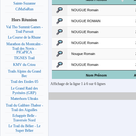
Sainte-Suzanne
CiMaSaRun
NOUGUE Romain
Hors Réunion
NOUGUE ROMAIN
Val Tho Summit Games -
Trail Pursuit
NOUGUE Romain
La Course de la Rhune
NOUGUE Romain
Marathon du Montcalm -
Trail des Novis -
PICaPICA
Nougue Romain
TIGNES Trail
KMV du Criou
NOUGUE Romain
Trails Alpins du Grand
Nom Prénom
A
Bec
Trail des Etoiles 05
Affichage de la ligne 1 à 6 sur 6 lignes
Le Grand Raid des
Pyrénées (GRP)
Matterhorn Ultraks
Trail du Galibier-Thabor -
Trail des Aiguilles
Echappée Belle -
Traversée Nord
Le Trail du Bélier - Le
Super Bélier