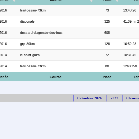
2016
trail-ossau-73km
73
13:48:20
2016
diagonale
325
41:39mn 2
2016
dossard-diagonale-des-fous
608
2016
grp-80km
128
16:52:28
2014
le-saint-guiral
72
10:31:45
2014
trail-ossau-73km
80
12h08'58
nnée
Course
Place
Te
Calendrier 2026
2027
Classem