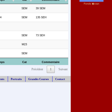
Fonds �cran
SEM
39 SEM
4
SEM
135 SEH
SEM
73 SEH
M23
SEM
mps
Cat
Commentaire
Précédent
1
Suivant
ents
Portraits
Grandes Courses
Contact