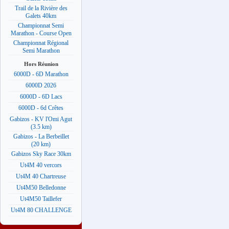
Trail de la Rivière des
Galets 40km
Championnat Semi
Marathon - Course Open
Championnat Régional
Semi Marathon
Hors Réunion
6000D - 6D Marathon
6000D 2026
6000D - 6D Lacs
6000D - 6d Crêtes
Gabizos - KV l'Omi Agut
(3.5 km)
Gabizos - La Berbeillet
(20 km)
Gabizos Sky Race 30km
Ut4M 40 vercors
Ut4M 40 Chartreuse
Ut4M50 Belledonne
Ut4M50 Taillefer
Ut4M 80 CHALLENGE