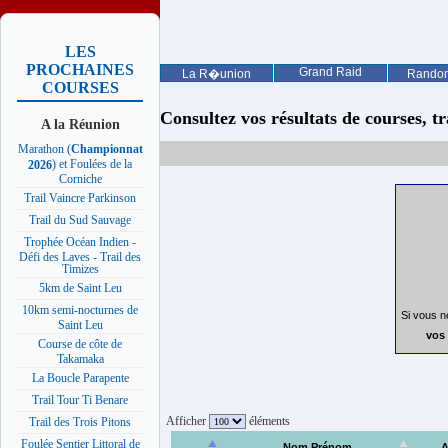
LES
PROCHAINES
Grand Raid
La R�union
Rando
COURSES
Consultez vos résultats de courses, trai
A la Réunion
Marathon (
Championnat
) et Foulées de la
2026
Corniche
Trail Vaincre Parkinson
Trail du Sud Sauvage
Trophée Océan Indien -
Défi des Laves - Trail des
Timizes
5km de Saint Leu
10km semi-nocturnes de
Si vous n
Saint Leu
vos 
Course de côte de
Takamaka
La Boucle Parapente
Trail Tour Ti Benare
Afficher
éléments
Trail des Trois Pitons
Foulée Sentier Littoral de
Nom Prénom
A