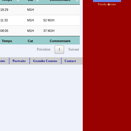
Fonds �cran
:18:29
M1H
:11:32
M1H
52 M1H
:08:05
M1H
37 M1H
Temps
Cat
Commentaire
Précédent
1
Suivant
ents
Portraits
Grandes Courses
Contact