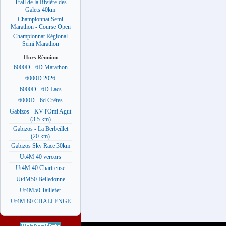
Trail de la Rivière des
Galets 40km
Championnat Semi
Marathon - Course Open
Championnat Régional
Semi Marathon
Hors Réunion
6000D - 6D Marathon
6000D 2026
6000D - 6D Lacs
6000D - 6d Crêtes
Gabizos - KV l'Omi Agut
(3.5 km)
Gabizos - La Berbeillet
(20 km)
Gabizos Sky Race 30km
Ut4M 40 vercors
Ut4M 40 Chartreuse
Ut4M50 Belledonne
Ut4M50 Taillefer
Ut4M 80 CHALLENGE