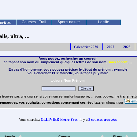
Courses - Trail
Sports nature
Le site
nn�es
ls, ultra, ...
Calendrier 2026
2027
2025
Vous pouvez rechercher un coureur
en tapant son nom ou simplement quelques lettres de son nom,
sans accent
, ...
En cas d'homonyme, vous pouvez préciser le début du prénom : exemple
vous cherchez PUY Marcelle, vous tapez puy marc
toujours
Nom Prénom
e trouvez pas une course, si votre nom est mal orthographié, ... vous pouvez me
transmettr
remarques, vos souhaits, corrections concernant ces résultats
en cliquant sur
Vous cherchez
OLLIVIER Pierre Yves
: il y a
3 courses trouvées
Année
Course
Place