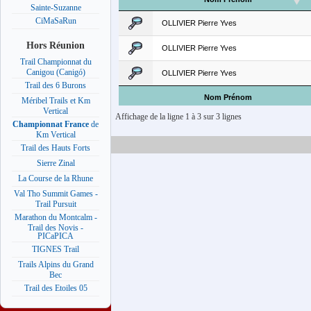
Sainte-Suzanne
CiMaSaRun
OLLIVIER Pierre Yves
Hors Réunion
OLLIVIER Pierre Yves
Trail Championnat du
Canigou (Canigó)
OLLIVIER Pierre Yves
Trail des 6 Burons
Nom Prénom
Méribel Trails et Km
Vertical
Affichage de la ligne 1 à 3 sur 3 lignes
Championnat France
de
Km Vertical
Trail des Hauts Forts
Sierre Zinal
La Course de la Rhune
Val Tho Summit Games -
Trail Pursuit
Marathon du Montcalm -
Trail des Novis -
PICaPICA
TIGNES Trail
Trails Alpins du Grand
Bec
Trail des Etoiles 05