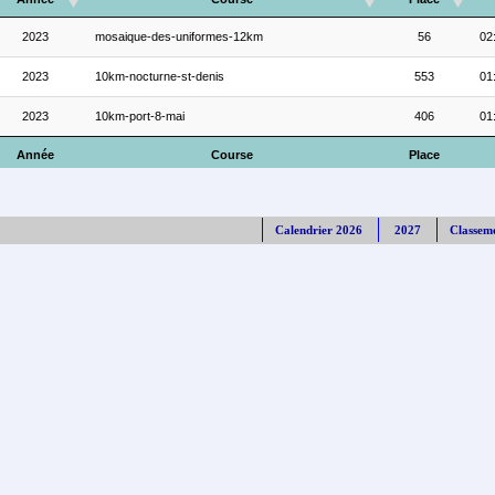
2023
mosaique-des-uniformes-12km
56
02
2023
10km-nocturne-st-denis
553
01
2023
10km-port-8-mai
406
01
Année
Course
Place
Calendrier 2026
2027
Classem