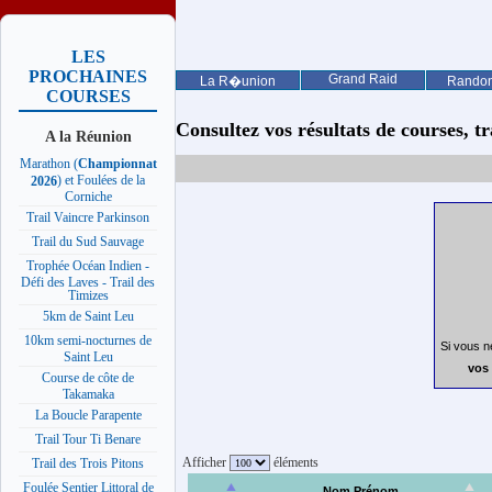
LES
PROCHAINES
Grand Raid
La R�union
Rando
COURSES
Consultez vos résultats de courses, trai
A la Réunion
Marathon (
Championnat
) et Foulées de la
2026
Corniche
Trail Vaincre Parkinson
Trail du Sud Sauvage
Trophée Océan Indien -
Défi des Laves - Trail des
Timizes
5km de Saint Leu
10km semi-nocturnes de
Si vous n
Saint Leu
vos 
Course de côte de
Takamaka
La Boucle Parapente
Trail Tour Ti Benare
Afficher
éléments
Trail des Trois Pitons
Foulée Sentier Littoral de
Nom Prénom