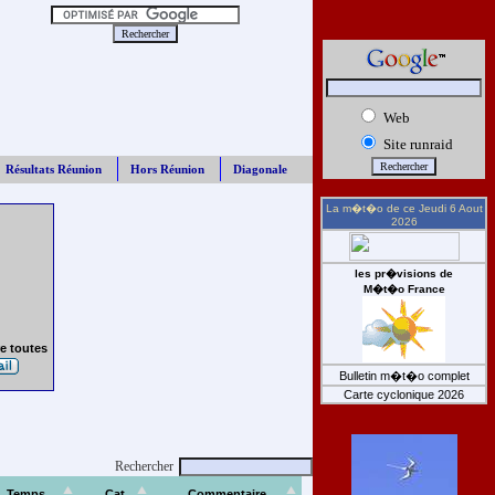
Web
Site runraid
Résultats Réunion
Hors Réunion
Diagonale
La m�t�o de ce
Jeudi 6 Aout
2026
les pr�visions de
M�t�o France
e toutes
Bulletin m�t�o complet
Carte cyclonique 2026
Rechercher
Temps
Cat
Commentaire