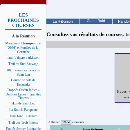
LES
PROCHAINES
Grand Raid
La R�union
Rando
COURSES
Consultez vos résultats de courses, trai
A la Réunion
Marathon (
Championnat
) et Foulées de la
2026
Corniche
Trail Vaincre Parkinson
Trail du Sud Sauvage
10km semi-nocturnes de
Saint Leu
Course de côte de
Takamaka
Trophée Océan Indien -
Si vous n
Défi des Laves - Trail des
vos 
Timizes
5km de Saint Leu
La Boucle Parapente
Trail Tour Ti Benare
Afficher
éléments
Trail des Trois Pitons
Foulée Sentier Littoral de
Nom Prénom