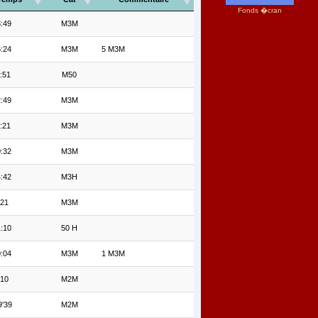
Fonds �cran
:49
M3M
:24
M3M
5 M3M
:51
M50
:49
M3M
:21
M3M
:32
M3M
:42
M3H
'21
M3M
:10
50 H
:04
M3M
1 M3M
'10
M2M
9'39
M2M