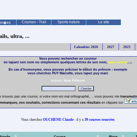
Courses - Trail
Sports nature
Le site
nn�es
ls, ultra, ...
Calendrier 2026
2027
2025
Vous pouvez rechercher un coureur
en tapant son nom ou simplement quelques lettres de son nom,
sans accent
, ...
En cas d'homonyme, vous pouvez préciser le début du prénom : exemple
vous cherchez PUY Marcelle, vous tapez puy marc
toujours
Nom Prénom
e trouvez pas une course, si votre nom est mal orthographié, ... vous pouvez me
transmettr
remarques, vos souhaits, corrections concernant ces résultats
en cliquant sur
Vous cherchez
OUCHENE Claude
: il y a
39 courses trouvées
Année
Course
Place