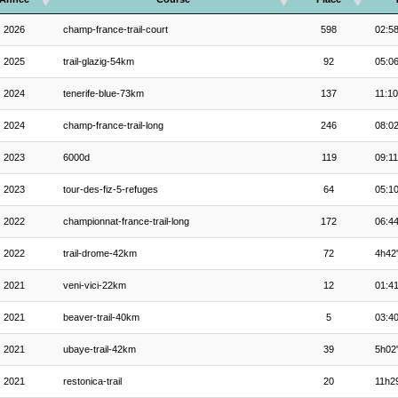
2026
champ-france-trail-court
598
02:58
2025
trail-glazig-54km
92
05:06
2024
tenerife-blue-73km
137
11:10
2024
champ-france-trail-long
246
08:02
2023
6000d
119
09:11
2023
tour-des-fiz-5-refuges
64
05:10
2022
championnat-france-trail-long
172
06:44
2022
trail-drome-42km
72
4h42
2021
veni-vici-22km
12
01:41
2021
beaver-trail-40km
5
03:40
2021
ubaye-trail-42km
39
5h02
2021
restonica-trail
20
11h2