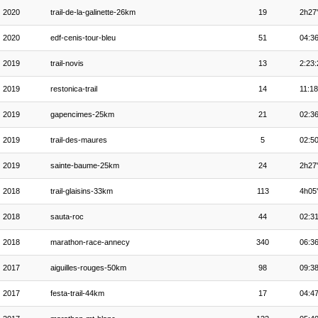
2020
trail-de-la-galinette-26km
19
2h27
2020
edf-cenis-tour-bleu
51
04:36
2019
trail-novis
13
2:23:
2019
restonica-trail
14
11:18
2019
gapencimes-25km
21
02:36
2019
trail-des-maures
5
02:50
2019
sainte-baume-25km
24
2h27
2018
trail-glaisins-33km
113
4h05
2018
sauta-roc
44
02:31
2018
marathon-race-annecy
340
06:36
2017
aiguilles-rouges-50km
98
09:38
2017
festa-trail-44km
17
04:47