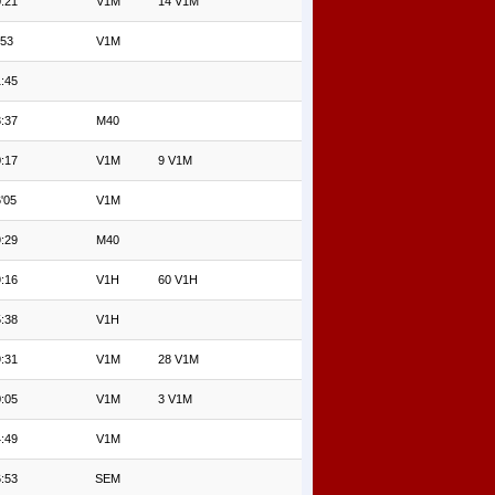
:21
V1M
14 V1M
'53
V1M
:45
:37
M40
:17
V1M
9 V1M
'05
V1M
:29
M40
:16
V1H
60 V1H
:38
V1H
:31
V1M
28 V1M
:05
V1M
3 V1M
:49
V1M
:53
SEM