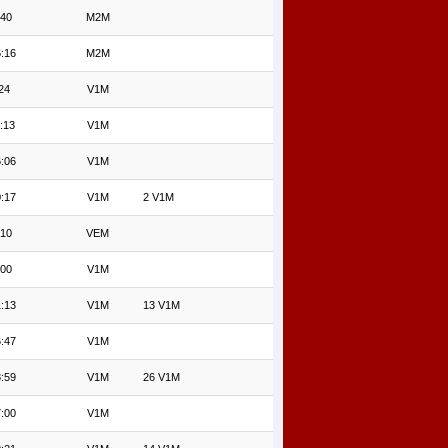
'40
M2M
:16
M2M
24
V1M
:13
V1M
:06
V1M
:17
V1M
2 V1M
'10
VEM
'00
V1M
:13
V1M
13 V1M
:47
V1M
:59
V1M
26 V1M
:00
V1M