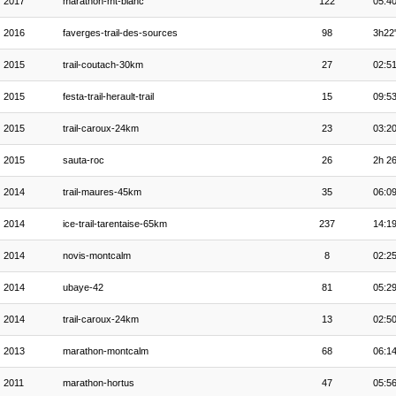
2017
marathon-mt-blanc
122
05:40
2016
faverges-trail-des-sources
98
3h22
2015
trail-coutach-30km
27
02:51
2015
festa-trail-herault-trail
15
09:53
2015
trail-caroux-24km
23
03:20
2015
sauta-roc
26
2h 26
2014
trail-maures-45km
35
06:09
2014
ice-trail-tarentaise-65km
237
14:19
2014
novis-montcalm
8
02:25
2014
ubaye-42
81
05:29
2014
trail-caroux-24km
13
02:50
2013
marathon-montcalm
68
06:14
2011
marathon-hortus
47
05:56