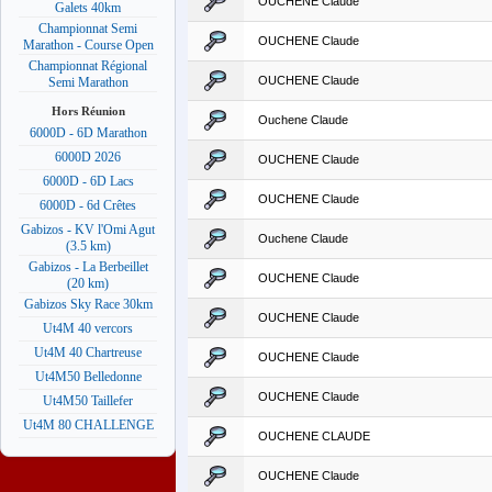
OUCHENE Claude
Galets 40km
Championnat Semi
OUCHENE Claude
Marathon - Course Open
Championnat Régional
OUCHENE Claude
Semi Marathon
Hors Réunion
Ouchene Claude
6000D - 6D Marathon
6000D 2026
OUCHENE Claude
6000D - 6D Lacs
OUCHENE Claude
6000D - 6d Crêtes
Gabizos - KV l'Omi Agut
Ouchene Claude
(3.5 km)
Gabizos - La Berbeillet
OUCHENE Claude
(20 km)
Gabizos Sky Race 30km
OUCHENE Claude
Ut4M 40 vercors
Ut4M 40 Chartreuse
OUCHENE Claude
Ut4M50 Belledonne
OUCHENE Claude
Ut4M50 Taillefer
Ut4M 80 CHALLENGE
OUCHENE CLAUDE
OUCHENE Claude