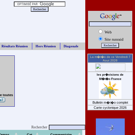
Web
Site runraid
Résultats Réunion
Hors Réunion
Diagonale
La m�t�o de ce
Vendredi 7
Aout 2026
les pr�visions de
M�t�o France
e toutes
Bulletin m�t�o complet
Carte cyclonique 2026
Rechercher
Temps
Cat
Commentaire