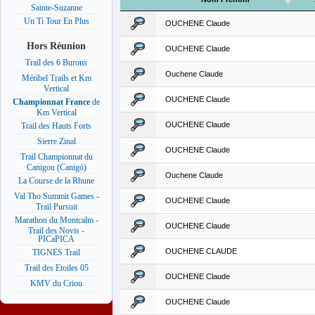
Sainte-Suzanne
Un Ti Tour En Plus
OUCHENE Claude
Hors Réunion
OUCHENE Claude
Trail des 6 Burons
Ouchene Claude
Méribel Trails et Km
Vertical
OUCHENE Claude
Championnat France
de
Km Vertical
OUCHENE Claude
Trail des Hauts Forts
Sierre Zinal
OUCHENE Claude
Trail Championnat du
Canigou (Canigó)
Ouchene Claude
La Course de la Rhune
Val Tho Summit Games -
OUCHENE Claude
Trail Pursuit
Marathon du Montcalm -
OUCHENE Claude
Trail des Novis -
PICaPICA
OUCHENE CLAUDE
TIGNES Trail
Trail des Etoiles 05
OUCHENE Claude
KMV du Criou
OUCHENE Claude