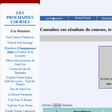
LES
PROCHAINES
Grand Raid
La R�union
Rando
COURSES
Consultez vos résultats de courses, trai
A la Réunion
Trail Vaincre Parkinson
Trail du Sud Sauvage
Marathon (
Championnat
) et Foulées de la
2026
Corniche
10km semi-nocturnes de
Saint Leu
Course de côte de
Takamaka
Trophée Océan Indien -
Si vous n
Défi des Laves - Trail des
vos 
Timizes
5km de Saint Leu
La Boucle Parapente
Trail Tour Ti Benare
Afficher
éléments
Trail des Trois Pitons
Foulée Sentier Littoral de
Nom Prénom