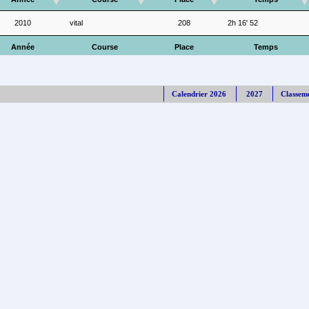
2010
vital
208
2h 16' 52
Année
Course
Place
Temps
Calendrier 2026
2027
Classem