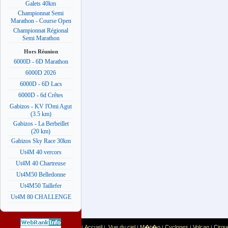
Galets 40km
Championnat Semi
Marathon - Course Open
Championnat Régional
Semi Marathon
Hors Réunion
6000D - 6D Marathon
6000D 2026
6000D - 6D Lacs
6000D - 6d Crêtes
Gabizos - KV l'Omi Agut
(3.5 km)
Gabizos - La Berbeillet
(20 km)
Gabizos Sky Race 30km
Ut4M 40 vercors
Ut4M 40 Chartreuse
Ut4M50 Belledonne
Ut4M50 Taillefer
Ut4M 80 CHALLENGE
Accueil
Vue du ciel
M�t�o
Cyclones
Volcan
Cirqu
|
|
|
|
|
|