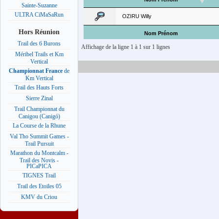
Sainte-Suzanne
ULTRA CiMaSaRun
OZIRU Willy
Hors Réunion
Nom Prénom
Trail des 6 Burons
Affichage de la ligne 1 à 1 sur 1 lignes
Méribel Trails et Km
Vertical
Championnat France
de
Km Vertical
Trail des Hauts Forts
Sierre Zinal
Trail Championnat du
Canigou (Canigó)
La Course de la Rhune
Val Tho Summit Games -
Trail Pursuit
Marathon du Montcalm -
Trail des Novis -
PICaPICA
TIGNES Trail
Trail des Etoiles 05
KMV du Criou