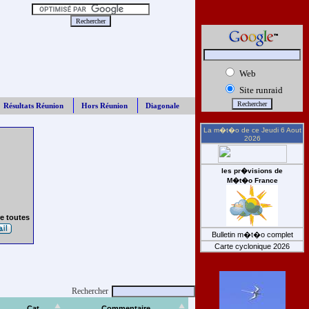
Web
Site runraid
Résultats Réunion
Hors Réunion
Diagonale
La m�t�o de ce
Jeudi 6 Aout
2026
les pr�visions de
M�t�o France
e toutes
Bulletin m�t�o complet
Carte cyclonique 2026
Rechercher
Cat
Commentaire