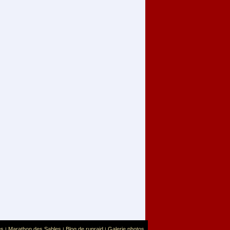
us
Marathon des Sables
Blog de runraid
Galerie photos
|
|
|