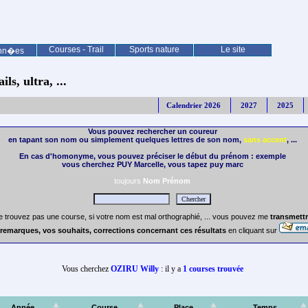
Courses - Trail
Sports nature
Le site
nn�es
ls, ultra, ...
Calendrier 2026
2027
2025
Vous pouvez rechercher un coureur
en tapant son nom ou simplement quelques lettres de son nom,
sans accent
, ...
En cas d'homonyme, vous pouvez préciser le début du prénom : exemple
vous cherchez PUY Marcelle, vous tapez puy marc
toujours
Nom Prénom
e trouvez pas une course, si votre nom est mal orthographié, ... vous pouvez me
transmettr
remarques, vos souhaits, corrections concernant ces résultats
en cliquant sur
Vous cherchez
OZIRU Willy
: il y a
1 courses trouvée
Année
Course
Place
Temps