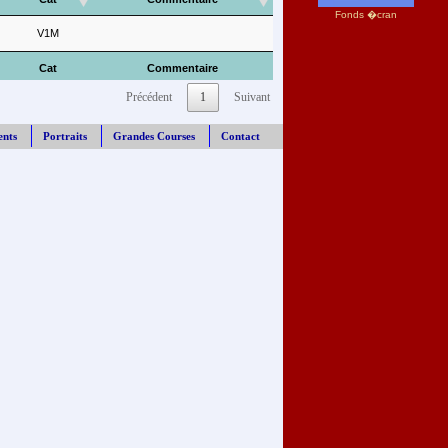
Fonds �cran
V1M
Cat
Commentaire
Précédent
1
Suivant
ents
Portraits
Grandes Courses
Contact