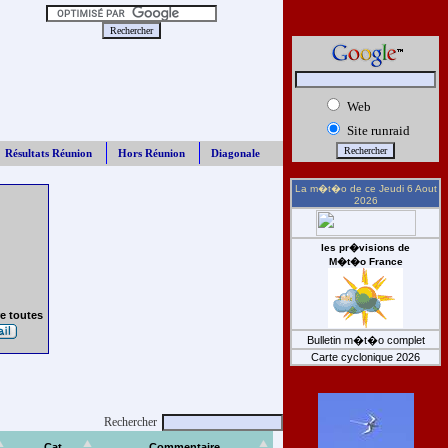
Web
Site runraid
Résultats Réunion
Hors Réunion
Diagonale
La m�t�o de ce
Jeudi 6 Aout
2026
les pr�visions de
M�t�o France
e toutes
Bulletin m�t�o complet
Carte cyclonique 2026
Rechercher
Cat
Commentaire