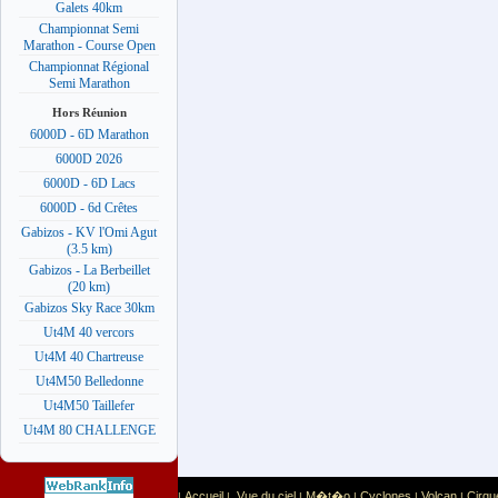
Galets 40km
Championnat Semi
Marathon - Course Open
Championnat Régional
Semi Marathon
Hors Réunion
6000D - 6D Marathon
6000D 2026
6000D - 6D Lacs
6000D - 6d Crêtes
Gabizos - KV l'Omi Agut
(3.5 km)
Gabizos - La Berbeillet
(20 km)
Gabizos Sky Race 30km
Ut4M 40 vercors
Ut4M 40 Chartreuse
Ut4M50 Belledonne
Ut4M50 Taillefer
Ut4M 80 CHALLENGE
Accueil
Vue du ciel
M�t�o
Cyclones
Volcan
Cirqu
|
|
|
|
|
|