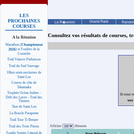
LES
PROCHAINES
Grand Raid
La R�union
Rando
COURSES
Consultez vos résultats de courses, trai
A la Réunion
Marathon (
Championnat
) et Foulées de la
2026
Corniche
Trail Vaincre Parkinson
Trail du Sud Sauvage
10km semi-nocturnes de
Saint Leu
Course de côte de
Takamaka
Trophée Océan Indien -
Si vous n
Défi des Laves - Trail des
vos 
Timizes
5km de Saint Leu
La Boucle Parapente
Trail Tour Ti Benare
Afficher
éléments
Trail des Trois Pitons
Foulée Sentier Littoral de
Nom Prénom