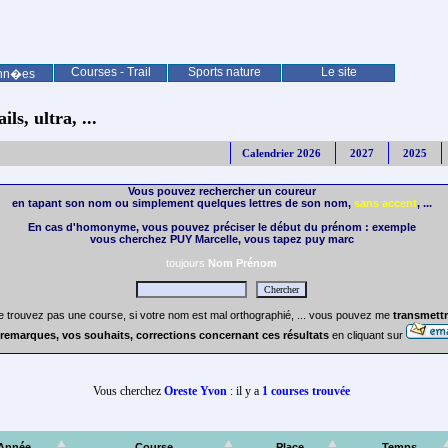
Courses - Trail
Sports nature
Le site
nn�es
ls, ultra, ...
Calendrier 2026
2027
2025
Vous pouvez rechercher un coureur
en tapant son nom ou simplement quelques lettres de son nom,
sans accent
, ...
En cas d'homonyme, vous pouvez préciser le début du prénom : exemple
vous cherchez PUY Marcelle, vous tapez puy marc
toujours
Nom Prénom
e trouvez pas une course, si votre nom est mal orthographié, ... vous pouvez me
transmettr
remarques, vos souhaits, corrections concernant ces résultats
en cliquant sur
Vous cherchez
Oreste Yvon
: il y a
1 courses trouvée
Année
Course
Place
Temps