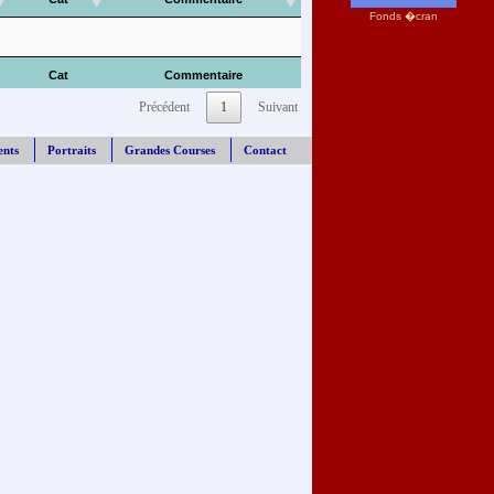
Fonds �cran
Cat
Commentaire
Précédent
1
Suivant
ents
Portraits
Grandes Courses
Contact