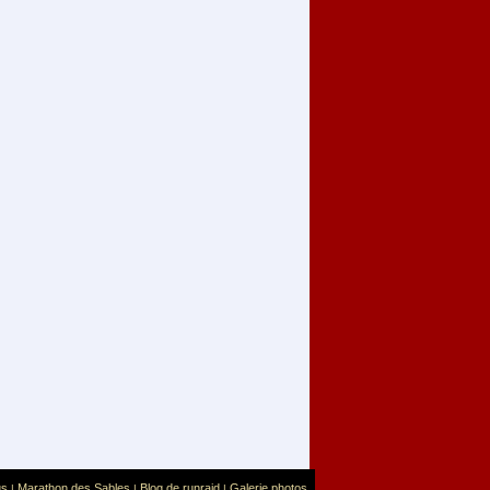
us
Marathon des Sables
Blog de runraid
Galerie photos
|
|
|