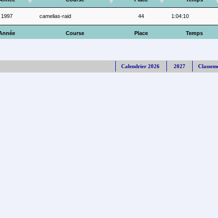
1997
camelias-raid
44
1:04:10
Année
Course
Place
Temps
Calendrier 2026
2027
Classem