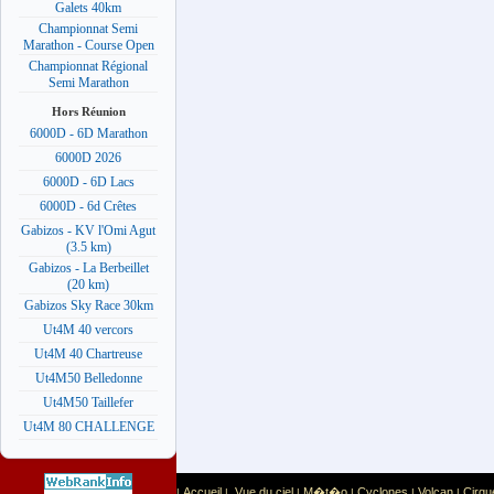
Galets 40km
Championnat Semi
Marathon - Course Open
Championnat Régional
Semi Marathon
Hors Réunion
6000D - 6D Marathon
6000D 2026
6000D - 6D Lacs
6000D - 6d Crêtes
Gabizos - KV l'Omi Agut
(3.5 km)
Gabizos - La Berbeillet
(20 km)
Gabizos Sky Race 30km
Ut4M 40 vercors
Ut4M 40 Chartreuse
Ut4M50 Belledonne
Ut4M50 Taillefer
Ut4M 80 CHALLENGE
Accueil
Vue du ciel
M�t�o
Cyclones
Volcan
Cirqu
|
|
|
|
|
|