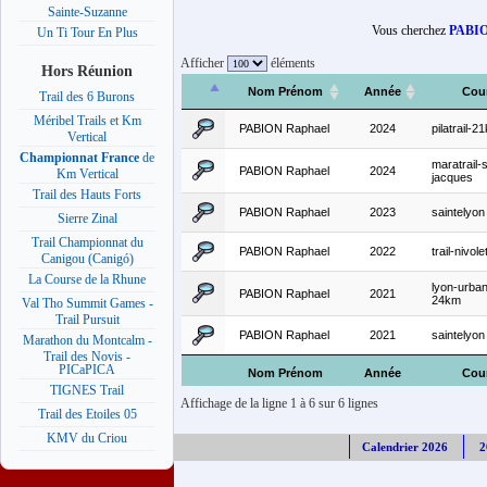
Sainte-Suzanne
Vous cherchez
PABIO
Un Ti Tour En Plus
Afficher
éléments
Hors Réunion
Nom Prénom
Année
Cou
Trail des 6 Burons
Méribel Trails et Km
PABION Raphael
2024
pilatrail-2
Vertical
Championnat France
de
maratrail-s
PABION Raphael
2024
Km Vertical
jacques
Trail des Hauts Forts
PABION Raphael
2023
saintelyon
Sierre Zinal
Trail Championnat du
PABION Raphael
2022
trail-nivol
Canigou (Canigó)
La Course de la Rhune
lyon-urban-
PABION Raphael
2021
24km
Val Tho Summit Games -
Trail Pursuit
PABION Raphael
2021
saintelyon
Marathon du Montcalm -
Trail des Novis -
PICaPICA
Nom Prénom
Année
Cou
TIGNES Trail
Affichage de la ligne 1 à 6 sur 6 lignes
Trail des Etoiles 05
KMV du Criou
Calendrier 2026
2