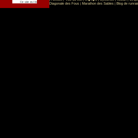
Sport
Sports extr�mes
Ce site est list� dans la cat�gorie
:
Diagonale des Fous
Marathon des Sables
Blog de runrai
|
|