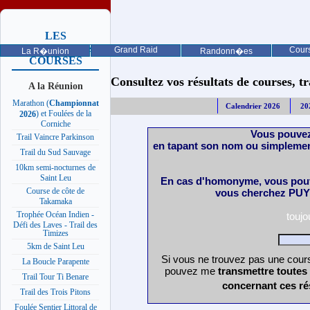
LES
PROCHAINES
Grand Raid
Cours
La R�union
Randonn�es
COURSES
Consultez vos résultats de courses, trai
A la Réunion
Marathon (
Championnat
Calendrier 2026
20
) et Foulées de la
2026
Corniche
Vous pouvez
Trail Vaincre Parkinson
en tapant son nom ou simplemen
Trail du Sud Sauvage
10km semi-nocturnes de
Saint Leu
En cas d'homonyme, vous pouv
Course de côte de
vous cherchez PUY 
Takamaka
Trophée Océan Indien -
touj
Défi des Laves - Trail des
Timizes
5km de Saint Leu
Si vous ne trouvez pas une cours
La Boucle Parapente
pouvez me
transmettre toutes
Trail Tour Ti Benare
concernant ces ré
Trail des Trois Pitons
Foulée Sentier Littoral de