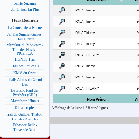
Sainte-Suzanne
Un Ti Tour En Plus
PALA Thierry
2
Hors Réunion
PALA Thierry
2
La Course de la Rhune
PALA Thierry
2
Val Tho Summit Games -
Trail Pursuit
PALA Thierry
2
Marathon du Montcalm -
Trail des Novis -
PICaPICA
PALA THIERRY
2
TIGNES Trail
Trail des Etoiles 05
PALA Thierry
2
KMV du Criou
PALA Thierry
2
Trails Alpins du Grand
Bec
PALA THIERRY
2
Le Grand Raid des
Pyrénées (GRP)
Nom Prénom
A
Matterhorn Ultraks
Kima Trophy
Affichage de la ligne 1 à 8 sur 8 lignes
Trail du Galibier-Thabor -
Trail des Aiguilles
Echappée Belle -
Traversée Nord