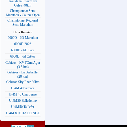
Trail de la Rivière des
Galets 40km
Championnat Semi
Marathon - Course Open
Championnat Régional
Semi Marathon
Hors Réunion
6000D - 6D Marathon
6000D 2026
6000D - 6D Lacs
6000D - 6d Crêtes
Gabizos - KV l'Omi Agut
(3.5 km)
Gabizos - La Berbeillet
(20 km)
Gabizos Sky Race 30km
Ut4M 40 vercors
Ut4M 40 Chartreuse
Ut4M50 Belledonne
Ut4M50 Taillefer
Ut4M 80 CHALLENGE