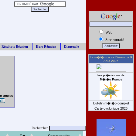
Web
Site runraid
Résultats Réunion
Hors Réunion
Diagonale
La m�t�o de ce
Dimanche 9
Aout 2026
les pr�visions de
M�t�o France
e toutes
Bulletin m�t�o complet
Carte cyclonique 2026
Rechercher
Cat
Commentaire