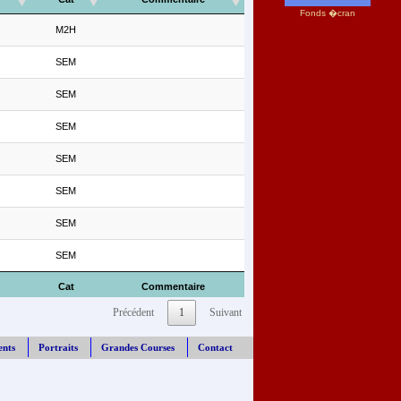
Fonds �cran
M2H
SEM
SEM
SEM
SEM
SEM
SEM
SEM
Cat
Commentaire
Précédent
1
Suivant
ents
Portraits
Grandes Courses
Contact