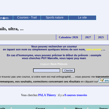
Courses - Trail
Sports nature
Le site
nn�es
ls, ultra, ...
Calendrier 2026
2027
2025
Vous pouvez rechercher un coureur
en tapant son nom ou simplement quelques lettres de son nom,
sans accent
, ...
En cas d'homonyme, vous pouvez préciser le début du prénom : exemple
vous cherchez PUY Marcelle, vous tapez puy marc
toujours
Nom Prénom
e trouvez pas une course, si votre nom est mal orthographié, ... vous pouvez me
transmettr
remarques, vos souhaits, corrections concernant ces résultats
en cliquant sur
Vous cherchez
PALA Thierry
: il y a
8 courses trouvées
nnée
Course
Place
Temps