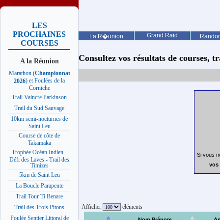
LES
PROCHAINES
Grand Raid
La R�union
Rando
COURSES
Consultez vos résultats de courses, trai
A la Réunion
Marathon (
Championnat
) et Foulées de la
2026
Corniche
Trail Vaincre Parkinson
Trail du Sud Sauvage
10km semi-nocturnes de
Saint Leu
Course de côte de
Takamaka
Trophée Océan Indien -
Si vous n
Défi des Laves - Trail des
vos 
Timizes
5km de Saint Leu
La Boucle Parapente
Trail Tour Ti Benare
Afficher
éléments
Trail des Trois Pitons
Foulée Sentier Littoral de
Nom Prénom
A