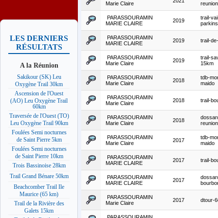
2021
Marie Claire
reunion
PARASSOURAMIN
trail-va
2019
MARIE CLAIRE
parkin
LES DERNIERS
PARASSOURAMIN
2019
trail-de
MARIE CLAIRE
RÉSULTATS
PARASSOURAMIN
trail-s
2019
Marie Claire
15km
A la Réunion
Sakikour (SK) Leu
PARASSOURAMIN
tdb-mo
2018
Marie Claire
maido
Oxygène Trail 30km
Ascension de l'Ouest
PARASSOURAMIN
2018
trail-b
(AO) Leu Oxygène Trail
Marie Claire
60km
Traversée de l'Ouest (TO)
PARASSOURAMIN
dossar
2018
Leu Oxygène Trail 90km
Marie Claire
reunion
Foulées Semi nocturnes
PARASSOURAMIN
tdb-mo
de Saint Pierre 5km
2017
Marie Claire
maido
Foulées Semi nocturnes
de Saint Pierre 10km
PARASSOURAMIN
2017
trail-b
MARIE CLAIRE
Trois Bassinoise 28km
Trail Grand Bénare 50km
PARASSOURAMIN
dossard
2017
MARIE CLAIRE
bourbo
Beachcomber Trail Ile
Maurice (65 km)
PARASSOURAMIN
2017
dtour-
Marie Claire
Trail de la Rivière des
Galets 15km
PARASSOURAMIN