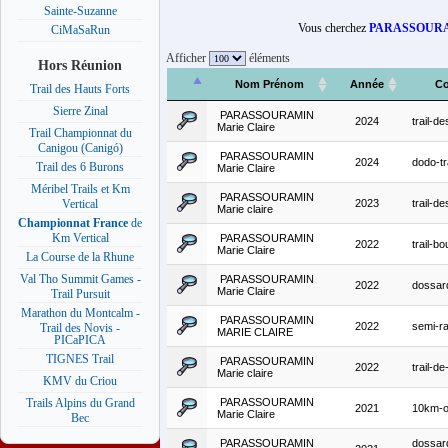
Sainte-Suzanne
Vous cherchez
PARASSOURAM
CiMaSaRun
Afficher
éléments
Hors Réunion
Nom Prénom
Année
Co
Trail des Hauts Forts
Sierre Zinal
PARASSOURAMIN
2024
trail-de
Marie Claire
Trail Championnat du
Canigou (Canigó)
PARASSOURAMIN
2024
dodo-tr
Trail des 6 Burons
Marie Claire
Méribel Trails et Km
PARASSOURAMIN
2023
trail-de
Vertical
Marie claire
Championnat France
de
Km Vertical
PARASSOURAMIN
2022
trail-b
Marie Claire
La Course de la Rhune
Val Tho Summit Games -
PARASSOURAMIN
2022
dossar
Marie Claire
Trail Pursuit
Marathon du Montcalm -
PARASSOURAMIN
2022
semi-r
Trail des Novis -
MARIE CLAIRE
PICaPICA
TIGNES Trail
PARASSOURAMIN
2022
trail-de
Marie claire
KMV du Criou
PARASSOURAMIN
Trails Alpins du Grand
2021
10km-
Marie Claire
Bec
PARASSOURAMIN
dossar