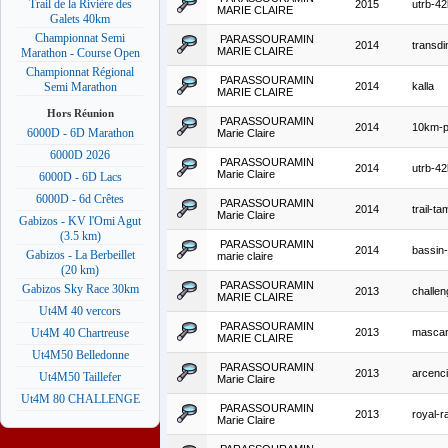
Trail de la Rivière des
2015
utrb-4
MARIE CLAIRE
Galets 40km
Championnat Semi
PARASSOURAMIN
2014
transdim
MARIE CLAIRE
Marathon - Course Open
Championnat Régional
PARASSOURAMIN
2014
kalla
Semi Marathon
MARIE CLAIRE
Hors Réunion
PARASSOURAMIN
2014
10km-po
6000D - 6D Marathon
Marie Claire
6000D 2026
PARASSOURAMIN
2014
utrb-4
Marie Claire
6000D - 6D Lacs
6000D - 6d Crêtes
PARASSOURAMIN
2014
trail-ta
Marie Claire
Gabizos - KV l'Omi Agut
(3.5 km)
PARASSOURAMIN
2014
bassin-
Gabizos - La Berbeillet
marie claire
(20 km)
PARASSOURAMIN
Gabizos Sky Race 30km
2013
challeng
MARIE CLAIRE
Ut4M 40 vercors
PARASSOURAMIN
2013
mascar
Ut4M 40 Chartreuse
MARIE CLAIRE
Ut4M50 Belledonne
PARASSOURAMIN
2013
arcenci
Ut4M50 Taillefer
Marie Claire
Ut4M 80 CHALLENGE
PARASSOURAMIN
2013
royal-r
Marie Claire