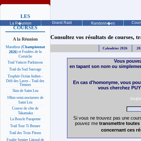
LES
PROCHAINES
Grand Raid
Cours
La R�union
Randonn�es
COURSES
Consultez vos résultats de courses, trai
A la Réunion
Marathon (
Championnat
Calendrier 2026
20
) et Foulées de la
2026
Corniche
Vous pouvez
Trail Vaincre Parkinson
en tapant son nom ou simplemen
Trail du Sud Sauvage
Trophée Océan Indien -
Défi des Laves - Trail des
En cas d'homonyme, vous pouv
Timizes
vous cherchez PUY 
5km de Saint Leu
10km semi-nocturnes de
touj
Saint Leu
Course de côte de
Takamaka
Si vous ne trouvez pas une cours
La Boucle Parapente
pouvez me
transmettre toutes
Trail Tour Ti Benare
concernant ces ré
Trail des Trois Pitons
Foulée Sentier Littoral de