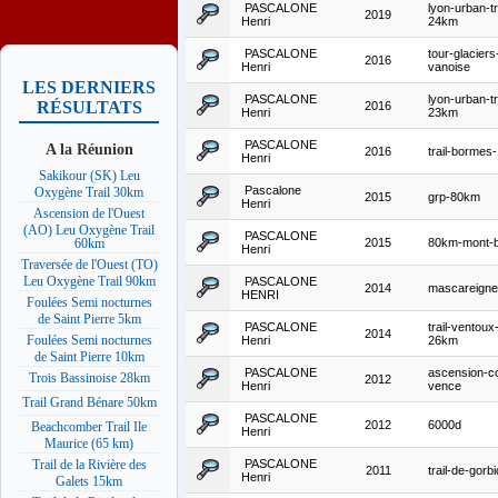
PASCALONE
lyon-urban-tr
2019
Henri
24km
PASCALONE
tour-glaciers
2016
Henri
vanoise
LES DERNIERS
PASCALONE
lyon-urban-tr
RÉSULTATS
2016
Henri
23km
PASCALONE
A la Réunion
2016
trail-bormes
Henri
Sakikour (SK) Leu
Pascalone
Oxygène Trail 30km
2015
grp-80km
Henri
Ascension de l'Ouest
(AO) Leu Oxygène Trail
PASCALONE
2015
80km-mont-b
60km
Henri
Traversée de l'Ouest (TO)
Leu Oxygène Trail 90km
PASCALONE
2014
mascareign
HENRI
Foulées Semi nocturnes
de Saint Pierre 5km
PASCALONE
trail-ventoux
2014
Foulées Semi nocturnes
Henri
26km
de Saint Pierre 10km
PASCALONE
ascension-co
Trois Bassinoise 28km
2012
Henri
vence
Trail Grand Bénare 50km
PASCALONE
2012
6000d
Beachcomber Trail Ile
Henri
Maurice (65 km)
PASCALONE
Trail de la Rivière des
2011
trail-de-gorbi
Henri
Galets 15km