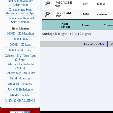
Trail de la Rivière des
PASCALONE
2011
6000d
Galets 40km
Henri
Championnat Semi
PASCALONE
Marathon - Course Open
2010
melezes
Henri
Championnat Régional
Semi Marathon
Nom
Année
Cours
Prénom
Hors Réunion
6000D - 6D Marathon
Affichage de la ligne 1 à 21 sur 21 lignes
6000D 2026
Calendrier 2026
2
6000D - 6D Lacs
6000D - 6d Crêtes
Gabizos - KV l'Omi Agut
(3.5 km)
Gabizos - La Berbeillet
(20 km)
Gabizos Sky Race 30km
Ut4M 40 vercors
Ut4M 40 Chartreuse
Ut4M50 Belledonne
Ut4M50 Taillefer
Ut4M 80 CHALLENGE