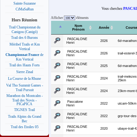
Sainte-Suzanne
Vous cherchez
PASCAL
CiMaSaRun
Afficher
éléments
Hors Réunion
Nom
Trail Championnat du
Année
Cours
Prénom
Canigou (Canigó)
Trail des 6 Burons
PASCALONE
2026
6d-marathon
Henri
Méribel Trails et Km
Vertical
PASCALONE
2026
trail-esterel
Championnat France
de
Henri
Km Vertical
PASCALONE
Trail des Hauts Forts
2025
6d-marathon
Henri
Sierre Zinal
PASCALONE
trail-melezes
2024
La Course de la Rhune
Henri
25km
Val Tho Summit Games -
PASCALONE
Trail Pursuit
2024
23km-mont-b
Henri
Marathon du Montcalm -
Trail des Novis -
Pascalone
2022
utcam-50km
PICaPICA
Henri
TIGNES Trail
PASCALONE
2022
grp-tour-des
Trails Alpins du Grand
Henri
Bec
PASCALONE
Trail des Etoiles 05
2020
ubaye-trail-
Henri