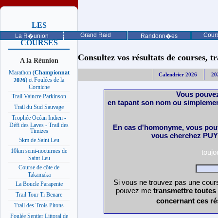
LES
PROCHAINES
Grand Raid
Cours
La R�union
Randonn�es
COURSES
Consultez vos résultats de courses, trai
A la Réunion
Marathon (
Championnat
Calendrier 2026
20
) et Foulées de la
2026
Corniche
Vous pouvez
Trail Vaincre Parkinson
en tapant son nom ou simplemen
Trail du Sud Sauvage
Trophée Océan Indien -
Défi des Laves - Trail des
En cas d'homonyme, vous pouv
Timizes
vous cherchez PUY 
5km de Saint Leu
10km semi-nocturnes de
touj
Saint Leu
Course de côte de
Takamaka
Si vous ne trouvez pas une cours
La Boucle Parapente
pouvez me
transmettre toutes
Trail Tour Ti Benare
concernant ces ré
Trail des Trois Pitons
Foulée Sentier Littoral de