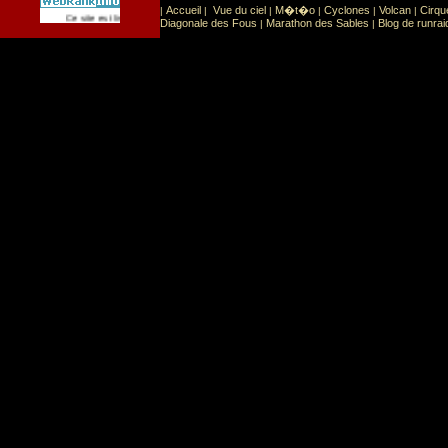
Accueil
Vue du ciel
M�t�o
Cyclones
Volcan
Cirqu
|
|
|
|
|
|
Sport
Sports extr�mes
Ce site est list� dans la cat�gorie
:
Diagonale des Fous
Marathon des Sables
Blog de runrai
|
|