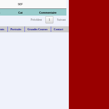
SEF
s
Cat
Commentaire
Précédent
1
Suivant
ents
Portraits
Grandes Courses
Contact