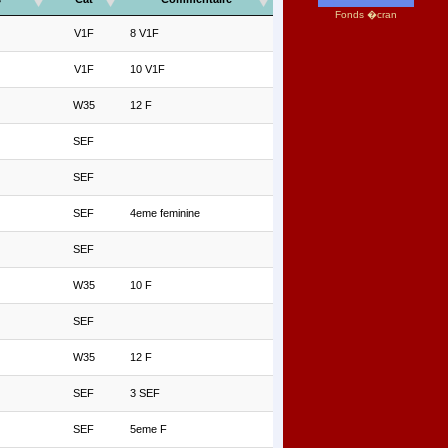
Fonds �cran
V1F
8 V1F
V1F
10 V1F
W35
12 F
SEF
SEF
SEF
4eme feminine
SEF
W35
10 F
SEF
W35
12 F
SEF
3 SEF
SEF
5eme F