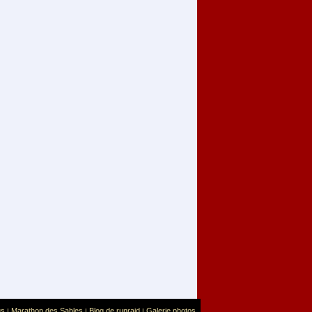
us
Marathon des Sables
Blog de runraid
Galerie photos
|
|
|