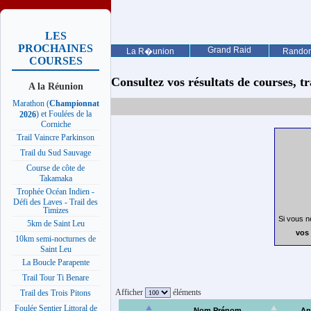
LES
PROCHAINES
Grand Raid
La R�union
Rando
COURSES
Consultez vos résultats de courses, trai
A la Réunion
Marathon (
Championnat
) et Foulées de la
2026
Corniche
Trail Vaincre Parkinson
Trail du Sud Sauvage
Course de côte de
Takamaka
Trophée Océan Indien -
Défi des Laves - Trail des
Timizes
Si vous n
5km de Saint Leu
vos 
10km semi-nocturnes de
Saint Leu
La Boucle Parapente
Trail Tour Ti Benare
Afficher
éléments
Trail des Trois Pitons
Foulée Sentier Littoral de
Nom Prénom
An