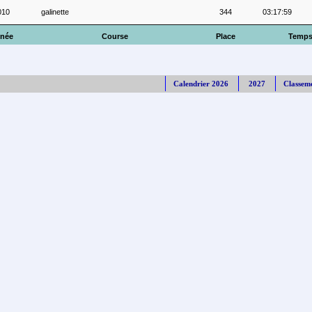
010
galinette
344
03:17:59
née
Course
Place
Temp
Calendrier 2026
2027
Classem