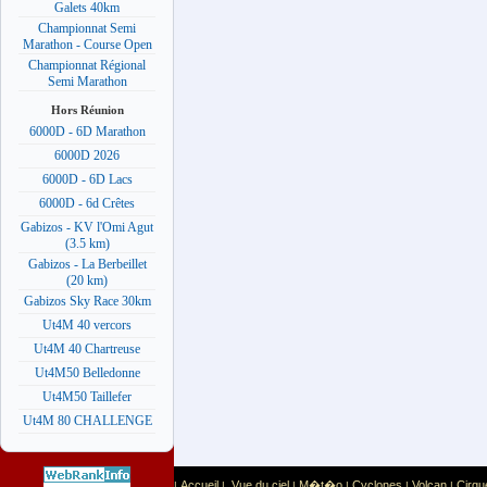
Galets 40km
Championnat Semi
Marathon - Course Open
Championnat Régional
Semi Marathon
Hors Réunion
6000D - 6D Marathon
6000D 2026
6000D - 6D Lacs
6000D - 6d Crêtes
Gabizos - KV l'Omi Agut
(3.5 km)
Gabizos - La Berbeillet
(20 km)
Gabizos Sky Race 30km
Ut4M 40 vercors
Ut4M 40 Chartreuse
Ut4M50 Belledonne
Ut4M50 Taillefer
Ut4M 80 CHALLENGE
Accueil
Vue du ciel
M�t�o
Cyclones
Volcan
Cirqu
|
|
|
|
|
|