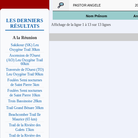
PASTOR ANGELE
2
Nom Prénom
An
LES DERNIERS
Affichage de la ligne 1 à 13 sur 13 lignes
RÉSULTATS
A la Réunion
Sakikour (SK) Leu
Oxygène Trail 30km
Ascension de l'Ouest
(AO) Leu Oxygène Trail
60km
Traversée de l'Ouest (TO)
Leu Oxygène Trail 90km
Foulées Semi nocturnes
de Saint Pierre 5km
Foulées Semi nocturnes
de Saint Pierre 10km
Trois Bassinoise 28km
Trail Grand Bénare 50km
Beachcomber Trail Ile
Maurice (65 km)
Trail de la Rivière des
Galets 15km
Trail de la Rivière des