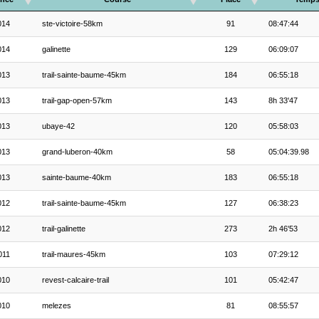
014
ste-victoire-58km
91
08:47:44
014
galinette
129
06:09:07
013
trail-sainte-baume-45km
184
06:55:18
013
trail-gap-open-57km
143
8h 33'47
013
ubaye-42
120
05:58:03
013
grand-luberon-40km
58
05:04:39.98
013
sainte-baume-40km
183
06:55:18
012
trail-sainte-baume-45km
127
06:38:23
012
trail-galinette
273
2h 46'53
011
trail-maures-45km
103
07:29:12
010
revest-calcaire-trail
101
05:42:47
010
melezes
81
08:55:57