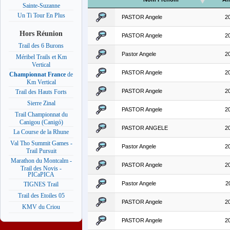
Sainte-Suzanne
Un Ti Tour En Plus
PASTOR Angele
2
Hors Réunion
PASTOR Angele
2
Trail des 6 Burons
Pastor Angele
2
Méribel Trails et Km
Vertical
PASTOR Angele
2
Championnat France
de
Km Vertical
PASTOR Angele
2
Trail des Hauts Forts
Sierre Zinal
PASTOR Angele
2
Trail Championnat du
Canigou (Canigó)
PASTOR ANGELE
2
La Course de la Rhune
Val Tho Summit Games -
Pastor Angele
2
Trail Pursuit
Marathon du Montcalm -
PASTOR Angele
2
Trail des Novis -
PICaPICA
Pastor Angele
2
TIGNES Trail
Trail des Etoiles 05
PASTOR Angele
2
KMV du Criou
PASTOR Angele
2