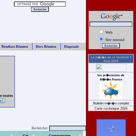
Web
Site runraid
Résultats Réunion
Hors Réunion
Diagonale
La m�t�o de ce
Vendredi 7
Aout 2026
les pr�visions de
M�t�o France
e toutes
Bulletin m�t�o complet
Carte cyclonique 2026
Rechercher
s
Cat
Commentaire