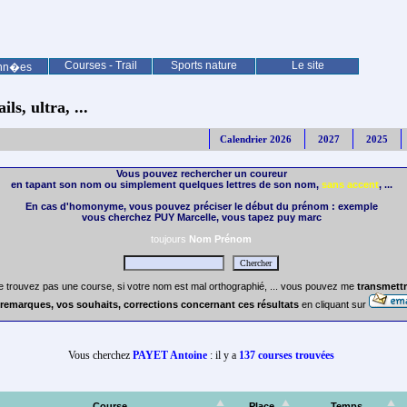
Courses - Trail
Sports nature
Le site
nn�es
ls, ultra, ...
Calendrier 2026
2027
2025
Vous pouvez rechercher un coureur
en tapant son nom ou simplement quelques lettres de son nom,
sans accent
, ...
En cas d'homonyme, vous pouvez préciser le début du prénom : exemple
vous cherchez PUY Marcelle, vous tapez puy marc
toujours
Nom Prénom
e trouvez pas une course, si votre nom est mal orthographié, ... vous pouvez me
transmettr
remarques, vos souhaits, corrections concernant ces résultats
en cliquant sur
Vous cherchez
PAYET Antoine
: il y a
137 courses trouvées
Course
Place
Temps