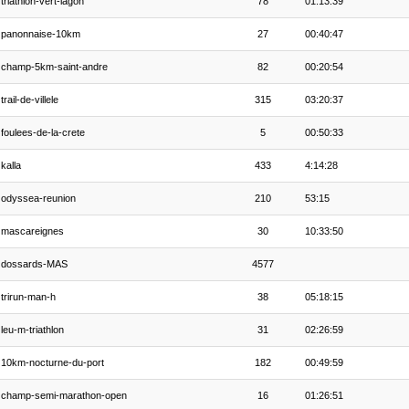
triathlon-vert-lagon
78
01:13:39
panonnaise-10km
27
00:40:47
champ-5km-saint-andre
82
00:20:54
trail-de-villele
315
03:20:37
foulees-de-la-crete
5
00:50:33
kalla
433
4:14:28
odyssea-reunion
210
53:15
mascareignes
30
10:33:50
dossards-MAS
4577
trirun-man-h
38
05:18:15
leu-m-triathlon
31
02:26:59
10km-nocturne-du-port
182
00:49:59
champ-semi-marathon-open
16
01:26:51