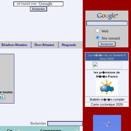
Web
Site runraid
Résultats Réunion
Hors Réunion
Diagonale
La m�t�o de ce
Samedi 8
Aout 2026
les pr�visions de
M�t�o France
e toutes
Bulletin m�t�o complet
Carte cyclonique 2026
Rechercher
Cat
Commentaire