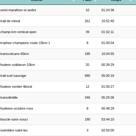
semi-marathon-st-andre
10
01:24:36
trail-de-minuit
261
10:52:40
champ-km-vertical-open
39
01:02:11
trophee-champions-route-15km-1
8
01:00:04
transvolcano-65km
185
10:04:55
foulees-solidarun-10km
20
00:39:29
trail-sud-sauvage
680
05:00:16
foulees-sentier-littoral
12
01:00:27
transdimitile
346
05:25:06
fouleees-octobre-rose
8
00:48:29
boucle-sans-souci
180
03:44:10
swimbike-saint-leu
3
02:50:00