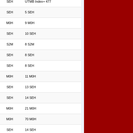
SEH
UTMB Index= 477
SEH
5 SEH
M0H
9 M0H
SEH
10 SEH
S2M
8 S2M
SEH
8 SEH
SEH
8 SEH
M0H
11 M0H
SEH
13 SEH
SEH
14 SEH
M0H
21 M0H
M0H
70 M0H
SEH
14 SEH