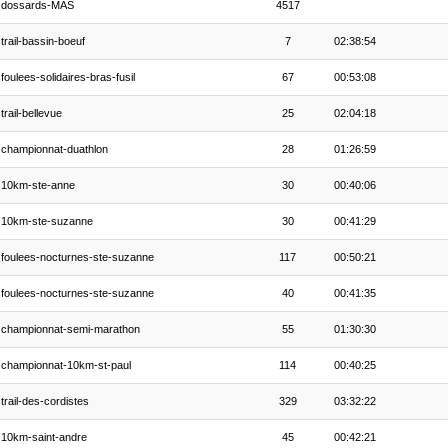
dossards-MAS
4517
trail-bassin-boeuf
7
02:38:54
foulees-solidaires-bras-fusil
67
00:53:08
trail-bellevue
25
02:04:18
championnat-duathlon
28
01:26:59
10km-ste-anne
30
00:40:06
10km-ste-suzanne
30
00:41:29
foulees-nocturnes-ste-suzanne
117
00:50:21
foulees-nocturnes-ste-suzanne
40
00:41:35
championnat-semi-marathon
55
01:30:30
championnat-10km-st-paul
114
00:40:25
trail-des-cordistes
329
03:32:22
10km-saint-andre
45
00:42:21