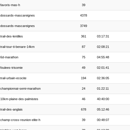
favoris-mas-h
39
dossards-mascareignes
4378
dossards-mascareignes
3749
trail-des-lentilles
361
03:17:31
trail-tour-ti-benare-14km
87
02:08:21
6d-marathon
75
04:55:48
foulees-trisomie
49
02:01:41
trail-urbain-ecocite
194
02:36:05
championnat-semi-marathon
24
01:22:11
10km-plaine-des-palmistes
46
40:40:00
trail-des-anglais
678
05:12:46
champ-cross-reunion-elite-h
39
00:48:07