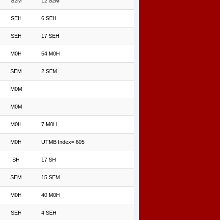
S2M
12 S2M
SEH
6 SEH
SEH
17 SEH
M0H
54 M0H
SEM
2 SEM
M0M
M0M
M0H
7 M0H
M0H
UTMB Index= 605
SH
17 SH
SEM
15 SEM
M0H
40 M0H
SEH
4 SEH