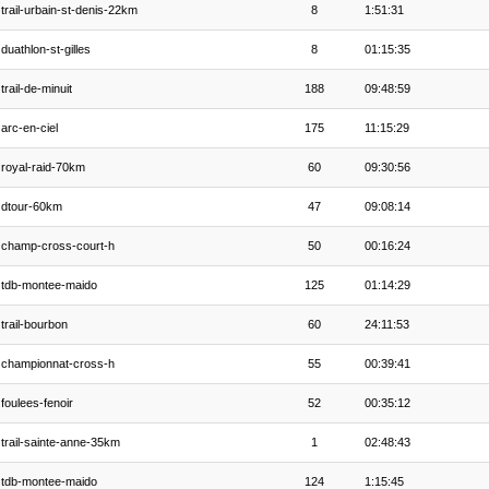
trail-urbain-st-denis-22km
8
1:51:31
duathlon-st-gilles
8
01:15:35
trail-de-minuit
188
09:48:59
arc-en-ciel
175
11:15:29
royal-raid-70km
60
09:30:56
dtour-60km
47
09:08:14
champ-cross-court-h
50
00:16:24
tdb-montee-maido
125
01:14:29
trail-bourbon
60
24:11:53
championnat-cross-h
55
00:39:41
foulees-fenoir
52
00:35:12
trail-sainte-anne-35km
1
02:48:43
tdb-montee-maido
124
1:15:45