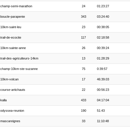
champ-semi-marathon
24
01:23:27
boucle-parapente
343
03:24:40
10km-saint-leu
23
00:38:05
trail-de-ecocite
117
02:18:58
10km-sainte-anne
26
00:39:24
trail-des-agriculteurs-14km
13
01:28:29
champ-10km-ste-suzanne
75
0:39:57
10km-volcan
17
46:39.03
course-artichauts
22
00:56:23
kalla
433
04:17:04
odyssea-reunion
190
51:43
mascareignes
33
11:10:48