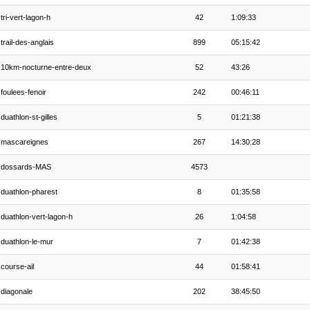
tri-vert-lagon-h
42
1:09:33
trail-des-anglais
899
05:15:42
10km-nocturne-entre-deux
52
43:26
foulees-fenoir
242
00:46:11
duathlon-st-gilles
5
01:21:38
mascareignes
267
14:30:28
dossards-MAS
4573
duathlon-pharest
8
01:35:58
duathlon-vert-lagon-h
26
1:04:58
duathlon-le-mur
7
01:42:38
course-ail
44
01:58:41
diagonale
202
38:45:50