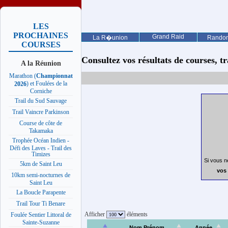
LES
PROCHAINES
Grand Raid
La R�union
Rando
COURSES
Consultez vos résultats de courses, trai
A la Réunion
Marathon (
Championnat
) et Foulées de la
2026
Corniche
Trail du Sud Sauvage
Trail Vaincre Parkinson
Course de côte de
Takamaka
Trophée Océan Indien -
Défi des Laves - Trail des
Timizes
Si vous n
5km de Saint Leu
vos 
10km semi-nocturnes de
Saint Leu
La Boucle Parapente
Trail Tour Ti Benare
Afficher
éléments
Foulée Sentier Littoral de
Sainte-Suzanne
Nom Prénom
Année