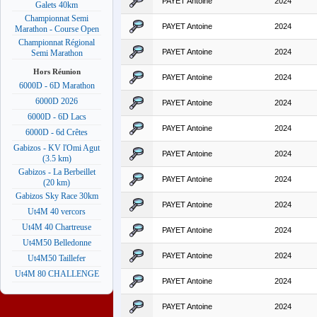
PAYET Antoine
2024
Galets 40km
Championnat Semi
PAYET Antoine
2024
Marathon - Course Open
Championnat Régional
PAYET Antoine
2024
Semi Marathon
Hors Réunion
PAYET Antoine
2024
6000D - 6D Marathon
6000D 2026
PAYET Antoine
2024
6000D - 6D Lacs
PAYET Antoine
2024
6000D - 6d Crêtes
Gabizos - KV l'Omi Agut
PAYET Antoine
2024
(3.5 km)
Gabizos - La Berbeillet
PAYET Antoine
2024
(20 km)
Gabizos Sky Race 30km
PAYET Antoine
2024
Ut4M 40 vercors
Ut4M 40 Chartreuse
PAYET Antoine
2024
Ut4M50 Belledonne
PAYET Antoine
2024
Ut4M50 Taillefer
Ut4M 80 CHALLENGE
PAYET Antoine
2024
PAYET Antoine
2024