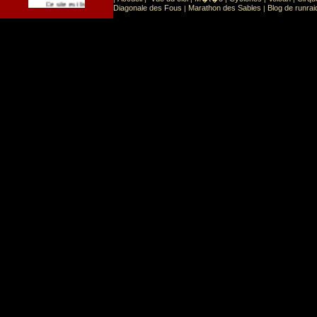
Sport
Sports extr�mes
Ce site est list� dans la cat�gorie
:
Diagonale des Fous
Marathon des Sables
Blog de runrai
|
|