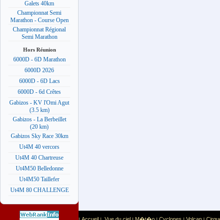
Galets 40km
Championnat Semi
Marathon - Course Open
Championnat Régional
Semi Marathon
Hors Réunion
6000D - 6D Marathon
6000D 2026
6000D - 6D Lacs
6000D - 6d Crêtes
Gabizos - KV l'Omi Agut
(3.5 km)
Gabizos - La Berbeillet
(20 km)
Gabizos Sky Race 30km
Ut4M 40 vercors
Ut4M 40 Chartreuse
Ut4M50 Belledonne
Ut4M50 Taillefer
Ut4M 80 CHALLENGE
Accueil
Vue du ciel
M�t�o
Cyclones
Volcan
Cirqu
|
|
|
|
|
|