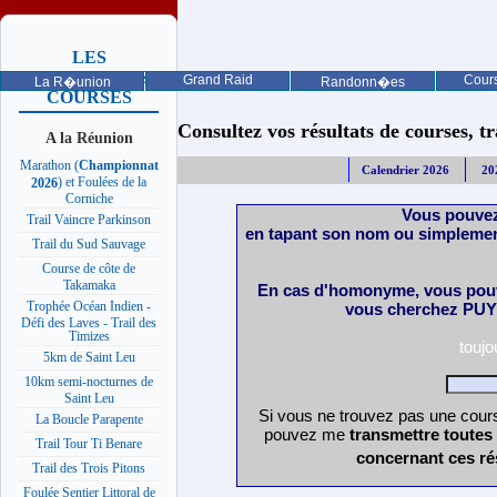
LES
PROCHAINES
Grand Raid
Cours
La R�union
Randonn�es
COURSES
Consultez vos résultats de courses, trai
A la Réunion
Marathon (
Championnat
Calendrier 2026
20
) et Foulées de la
2026
Corniche
Vous pouvez
Trail Vaincre Parkinson
en tapant son nom ou simplemen
Trail du Sud Sauvage
Course de côte de
Takamaka
En cas d'homonyme, vous pouv
Trophée Océan Indien -
vous cherchez PUY 
Défi des Laves - Trail des
Timizes
touj
5km de Saint Leu
10km semi-nocturnes de
Saint Leu
Si vous ne trouvez pas une cours
La Boucle Parapente
pouvez me
transmettre toutes
Trail Tour Ti Benare
concernant ces ré
Trail des Trois Pitons
Foulée Sentier Littoral de