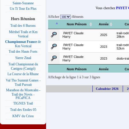
Sainte-Suzanne
Vous cherchez
PAYET C
Un Ti Tour En Plus
Afficher
éléments
Hors Réunion
Nom Prénom
Année
Co
Trail des 6 Burons
Méribel Trails et Km
PAYET Claude
trail-rod
2025
Vertical
Harry
28km
Championnat France
de
PAYET Claude
trail-rod
Km Vertical
2023
Harry
52km
Trail des Hauts Forts
PAYET Claude
Sierre Zinal
2023
dodo-tra
Harry
Trail Championnat du
Canigou (Canigó)
Nom Prénom
Année
Co
La Course de la Rhune
Affichage de la ligne 1 à 3 sur 3 lignes
Val Tho Summit Games -
Trail Pursuit
Calendrier 2026
2
Marathon du Montcalm -
Trail des Novis -
PICaPICA
TIGNES Trail
Trail des Etoiles 05
KMV du Criou