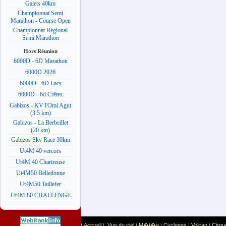
Galets 40km
Championnat Semi
Marathon - Course Open
Championnat Régional
Semi Marathon
Hors Réunion
6000D - 6D Marathon
6000D 2026
6000D - 6D Lacs
6000D - 6d Crêtes
Gabizos - KV l'Omi Agut
(3.5 km)
Gabizos - La Berbeillet
(20 km)
Gabizos Sky Race 30km
Ut4M 40 vercors
Ut4M 40 Chartreuse
Ut4M50 Belledonne
Ut4M50 Taillefer
Ut4M 80 CHALLENGE
Accueil
Vue du ciel
M�t�o
Cyclones
Volcan
Cirqu
|
|
|
|
|
|