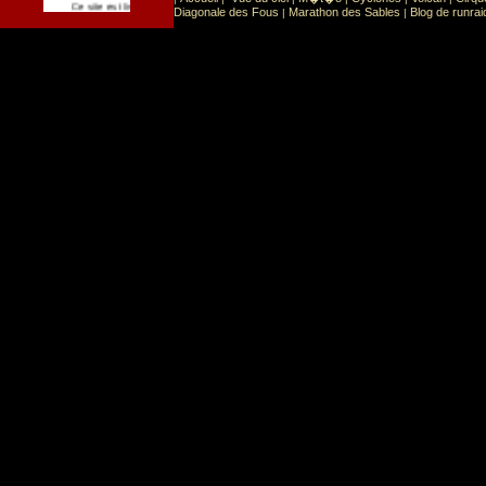
Sport
Sports extr�mes
Ce site est list� dans la cat�gorie
:
Diagonale des Fous
Marathon des Sables
Blog de runrai
|
|