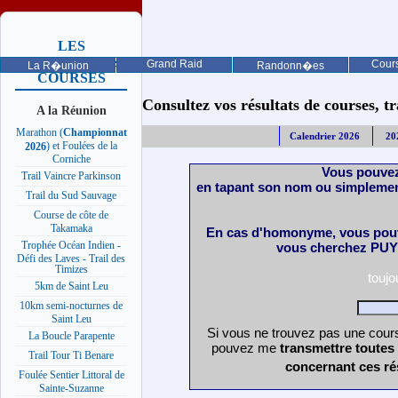
LES
PROCHAINES
Grand Raid
Cours
La R�union
Randonn�es
COURSES
Consultez vos résultats de courses, trai
A la Réunion
Marathon (
Championnat
Calendrier 2026
20
) et Foulées de la
2026
Corniche
Vous pouvez
Trail Vaincre Parkinson
en tapant son nom ou simplemen
Trail du Sud Sauvage
Course de côte de
Takamaka
En cas d'homonyme, vous pouv
Trophée Océan Indien -
vous cherchez PUY 
Défi des Laves - Trail des
Timizes
touj
5km de Saint Leu
10km semi-nocturnes de
Saint Leu
Si vous ne trouvez pas une cours
La Boucle Parapente
pouvez me
transmettre toutes
Trail Tour Ti Benare
concernant ces ré
Foulée Sentier Littoral de
Sainte-Suzanne