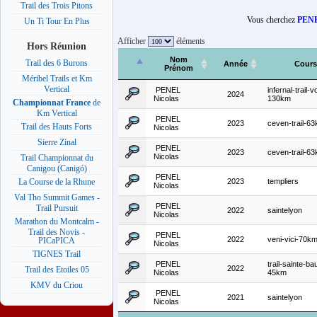
Trail des Trois Pitons
Vous cherchez
PENE
Un Ti Tour En Plus
Afficher
éléments
Hors Réunion
Nom
Trail des 6 Burons
Année
Cours
Prénom
Méribel Trails et Km
Vertical
PENEL
infernal-trail-
2024
Nicolas
130km
Championnat France
de
Km Vertical
PENEL
2023
ceven-trail-6
Trail des Hauts Forts
Nicolas
Sierre Zinal
PENEL
2023
ceven-trail-6
Nicolas
Trail Championnat du
Canigou (Canigó)
PENEL
2023
templiers
La Course de la Rhune
Nicolas
Val Tho Summit Games -
PENEL
Trail Pursuit
2022
saintelyon
Nicolas
Marathon du Montcalm -
Trail des Novis -
PENEL
2022
veni-vici-70k
PICaPICA
Nicolas
TIGNES Trail
PENEL
trail-sainte-b
2022
Trail des Etoiles 05
Nicolas
45km
KMV du Criou
PENEL
2021
saintelyon
Nicolas