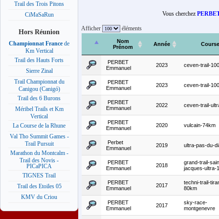
Trail des Trois Pitons
Vous cherchez
PERBET
CiMaSaRun
Afficher
éléments
Hors Réunion
Nom
Championnat France
de
Année
Cours
Prénom
Km Vertical
Trail des Hauts Forts
PERBET
2023
ceven-trail-1
Emmanuel
Sierre Zinal
Trail Championnat du
PERBET
2023
ceven-trail-1
Emmanuel
Canigou (Canigó)
Trail des 6 Burons
PERBET
2022
ceven-trail-ultr
Emmanuel
Méribel Trails et Km
Vertical
PERBET
2020
vulcain-74km
La Course de la Rhune
Emmanuel
Val Tho Summit Games -
Perbet
Trail Pursuit
2019
ultra-pas-du-di
Emmanuel
Marathon du Montcalm -
Trail des Novis -
PERBET
grand-trail-sain
2018
PICaPICA
Emmanuel
jacques-ultra-
TIGNES Trail
PERBET
techni-trail-tir
2017
Trail des Etoiles 05
Emmanuel
80km
KMV du Criou
PERBET
sky-race-
2017
Emmanuel
montgenevre