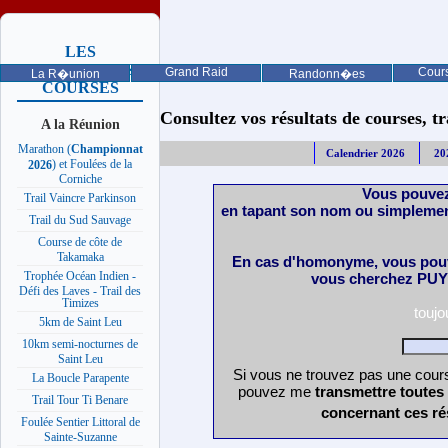
LES
PROCHAINES
Grand Raid
Cours
La R�union
Randonn�es
COURSES
Consultez vos résultats de courses, trai
A la Réunion
Marathon (
Championnat
Calendrier 2026
20
) et Foulées de la
2026
Corniche
Vous pouvez
Trail Vaincre Parkinson
en tapant son nom ou simplemen
Trail du Sud Sauvage
Course de côte de
Takamaka
En cas d'homonyme, vous pouv
Trophée Océan Indien -
vous cherchez PUY 
Défi des Laves - Trail des
Timizes
touj
5km de Saint Leu
10km semi-nocturnes de
Saint Leu
Si vous ne trouvez pas une cours
La Boucle Parapente
pouvez me
transmettre toutes
Trail Tour Ti Benare
concernant ces ré
Foulée Sentier Littoral de
Sainte-Suzanne