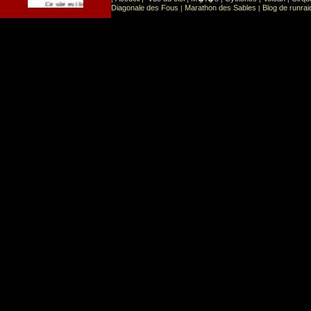
Sport
Sports extr�mes
Ce site est list� dans la cat�gorie
:
Diagonale des Fous
Marathon des Sables
Blog de runrai
|
|