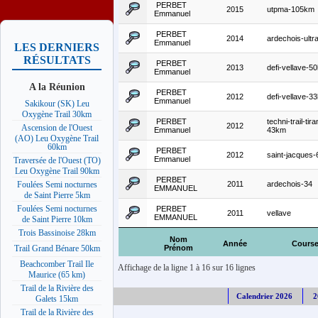
PERBET
2015
utpma-105km
Emmanuel
PERBET
2014
ardechois-ultr
Emmanuel
LES DERNIERS
RÉSULTATS
PERBET
2013
defi-vellave-5
Emmanuel
A la Réunion
PERBET
2012
defi-vellave-3
Emmanuel
Sakikour (SK) Leu
Oxygène Trail 30km
PERBET
techni-trail-tir
2012
Ascension de l'Ouest
Emmanuel
43km
(AO) Leu Oxygène Trail
60km
PERBET
2012
saint-jacques
Emmanuel
Traversée de l'Ouest (TO)
Leu Oxygène Trail 90km
PERBET
2011
ardechois-34
Foulées Semi nocturnes
EMMANUEL
de Saint Pierre 5km
Foulées Semi nocturnes
PERBET
2011
vellave
EMMANUEL
de Saint Pierre 10km
Trois Bassinoise 28km
Nom
Année
Cours
Prénom
Trail Grand Bénare 50km
Beachcomber Trail Ile
Affichage de la ligne 1 à 16 sur 16 lignes
Maurice (65 km)
Trail de la Rivière des
Calendrier 2026
2
Galets 15km
Trail de la Rivière des