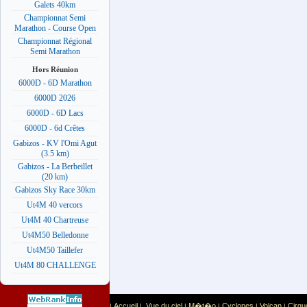
Galets 40km
Championnat Semi
Marathon - Course Open
Championnat Régional
Semi Marathon
Hors Réunion
6000D - 6D Marathon
6000D 2026
6000D - 6D Lacs
6000D - 6d Crêtes
Gabizos - KV l'Omi Agut
(3.5 km)
Gabizos - La Berbeillet
(20 km)
Gabizos Sky Race 30km
Ut4M 40 vercors
Ut4M 40 Chartreuse
Ut4M50 Belledonne
Ut4M50 Taillefer
Ut4M 80 CHALLENGE
Accueil
Vue du ciel
M�t�o
Cyclones
Volcan
Cirqu
|
|
|
|
|
|