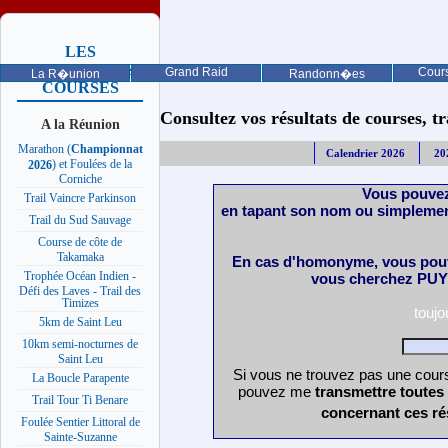
LES
PROCHAINES
Grand Raid
Cours
La R�union
Randonn�es
COURSES
Consultez vos résultats de courses, trai
A la Réunion
Marathon (
Championnat
Calendrier 2026
20
) et Foulées de la
2026
Corniche
Vous pouvez
Trail Vaincre Parkinson
en tapant son nom ou simplemen
Trail du Sud Sauvage
Course de côte de
Takamaka
En cas d'homonyme, vous pouv
Trophée Océan Indien -
vous cherchez PUY 
Défi des Laves - Trail des
Timizes
touj
5km de Saint Leu
10km semi-nocturnes de
Saint Leu
Si vous ne trouvez pas une cours
La Boucle Parapente
pouvez me
transmettre toutes
Trail Tour Ti Benare
concernant ces ré
Foulée Sentier Littoral de
Sainte-Suzanne