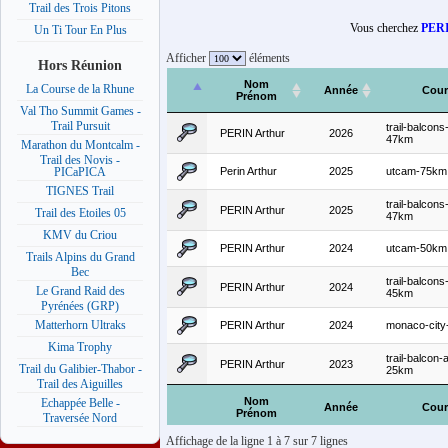
Trail des Trois Pitons
Vous cherchez
PERI
Un Ti Tour En Plus
Afficher
éléments
Hors Réunion
Nom
La Course de la Rhune
Année
Cour
Prénom
Val Tho Summit Games -
Trail Pursuit
trail-balcons
PERIN Arthur
2026
47km
Marathon du Montcalm -
Trail des Novis -
Perin Arthur
2025
utcam-75km
PICaPICA
TIGNES Trail
trail-balcons
PERIN Arthur
2025
Trail des Etoiles 05
47km
KMV du Criou
PERIN Arthur
2024
utcam-50km
Trails Alpins du Grand
Bec
trail-balcons
PERIN Arthur
2024
Le Grand Raid des
45km
Pyrénées (GRP)
Matterhorn Ultraks
PERIN Arthur
2024
monaco-city-t
Kima Trophy
trail-balcon-
PERIN Arthur
2023
Trail du Galibier-Thabor -
25km
Trail des Aiguilles
Nom
Echappée Belle -
Année
Cour
Prénom
Traversée Nord
Affichage de la ligne 1 à 7 sur 7 lignes