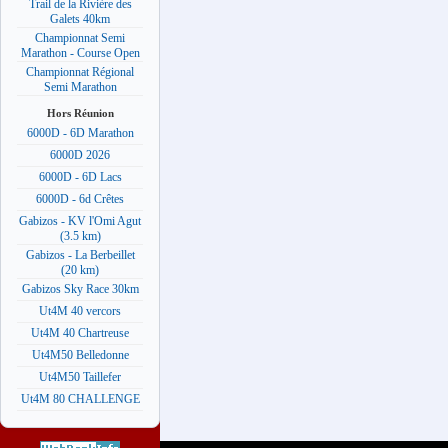
Trail de la Rivière des
Galets 40km
Championnat Semi
Marathon - Course Open
Championnat Régional
Semi Marathon
Hors Réunion
6000D - 6D Marathon
6000D 2026
6000D - 6D Lacs
6000D - 6d Crêtes
Gabizos - KV l'Omi Agut
(3.5 km)
Gabizos - La Berbeillet
(20 km)
Gabizos Sky Race 30km
Ut4M 40 vercors
Ut4M 40 Chartreuse
Ut4M50 Belledonne
Ut4M50 Taillefer
Ut4M 80 CHALLENGE