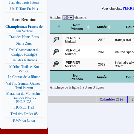
Trail des Trois Pitons
Vous cherchez
PERRI
Un Ti Tour En Plus
Afficher
éléments
Hors Réunion
Nom
Championnat France
de
Année
Cour
Prénom
Km Vertical
Trail des Hauts Forts
PERRIER
2022
transju-trail
Mickael
Sierre Zinal
Trail Championnat du
PERRIER
2020
val-tho-spe
Mickael
Canigou (Canigó)
Trail des 6 Burons
PERRIER
infernal-trai
2019
Mickael
33km
Méribel Trails et Km
Vertical
Nom
La Course de la Rhune
Année
Cour
Prénom
Val Tho Summit Games -
Affichage de la ligne 1 à 3 sur 3 lignes
Trail Pursuit
Marathon du Montcalm -
Trail des Novis -
Calendrier 2026
2
PICaPICA
TIGNES Trail
Trail des Etoiles 05
KMV du Criou