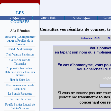
LES
PROCHAINES
Grand Raid
Cours
La R�union
Randonn�es
COURSES
Consultez vos résultats de courses, trai
A la Réunion
Marathon (
Championnat
Calendrier 2026
20
) et Foulées de la
2026
Corniche
Vous pouvez
Trail du Sud Sauvage
en tapant son nom ou simplemen
Trail Vaincre Parkinson
Course de côte de
Takamaka
En cas d'homonyme, vous pouv
Trophée Océan Indien -
vous cherchez PUY 
Défi des Laves - Trail des
Timizes
touj
5km de Saint Leu
10km semi-nocturnes de
Saint Leu
Si vous ne trouvez pas une cours
La Boucle Parapente
pouvez me
transmettre toutes
Trail Tour Ti Benare
concernant ces ré
Foulée Sentier Littoral de
Sainte-Suzanne