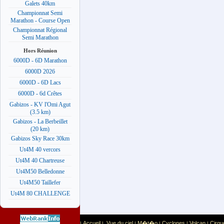
Galets 40km
Championnat Semi
Marathon - Course Open
Championnat Régional
Semi Marathon
Hors Réunion
6000D - 6D Marathon
6000D 2026
6000D - 6D Lacs
6000D - 6d Crêtes
Gabizos - KV l'Omi Agut
(3.5 km)
Gabizos - La Berbeillet
(20 km)
Gabizos Sky Race 30km
Ut4M 40 vercors
Ut4M 40 Chartreuse
Ut4M50 Belledonne
Ut4M50 Taillefer
Ut4M 80 CHALLENGE
Accueil
Vue du ciel
M�t�o
Cyclones
Volcan
Cirqu
|
|
|
|
|
|