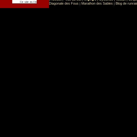
Sport
Sports extr�mes
Ce site est list� dans la cat�gorie
:
Diagonale des Fous
Marathon des Sables
Blog de runrai
|
|