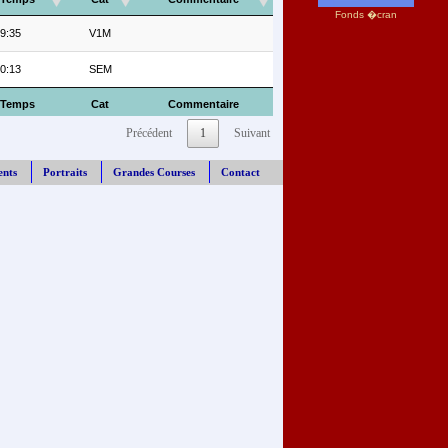
Fonds �cran
9:35
V1M
0:13
SEM
Temps
Cat
Commentaire
Précédent
1
Suivant
ents
Portraits
Grandes Courses
Contact