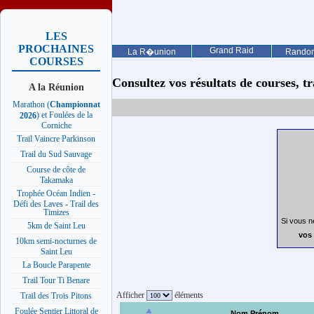
LES
PROCHAINES
Grand Raid
La R�union
Rando
COURSES
Consultez vos résultats de courses, trai
A la Réunion
Marathon (
Championnat
) et Foulées de la
2026
Corniche
Trail Vaincre Parkinson
Trail du Sud Sauvage
Course de côte de
Takamaka
Trophée Océan Indien -
Défi des Laves - Trail des
Timizes
Si vous n
5km de Saint Leu
vos 
10km semi-nocturnes de
Saint Leu
La Boucle Parapente
Trail Tour Ti Benare
Afficher
éléments
Trail des Trois Pitons
Foulée Sentier Littoral de
Nom Prénom