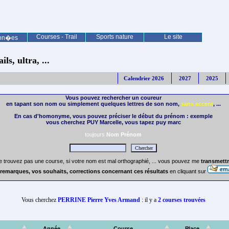
Courses - Trail
Sports nature
Le site
nn�es
ls, ultra, ...
Calendrier 2026
2027
2025
Vous pouvez rechercher un coureur
en tapant son nom ou simplement quelques lettres de son nom,
sans accent
, ...
En cas d'homonyme, vous pouvez préciser le début du prénom : exemple
vous cherchez PUY Marcelle, vous tapez puy marc
toujours
Nom Prénom
e trouvez pas une course, si votre nom est mal orthographié, ... vous pouvez me
transmettr
remarques, vos souhaits, corrections concernant ces résultats
en cliquant sur
Vous cherchez
PERRINE Pierre Yves Armand
: il y a
2 courses trouvées
Année
Course
Place