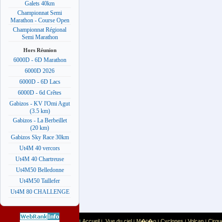
Galets 40km
Championnat Semi
Marathon - Course Open
Championnat Régional
Semi Marathon
Hors Réunion
6000D - 6D Marathon
6000D 2026
6000D - 6D Lacs
6000D - 6d Crêtes
Gabizos - KV l'Omi Agut
(3.5 km)
Gabizos - La Berbeillet
(20 km)
Gabizos Sky Race 30km
Ut4M 40 vercors
Ut4M 40 Chartreuse
Ut4M50 Belledonne
Ut4M50 Taillefer
Ut4M 80 CHALLENGE
Accueil
Vue du ciel
M�t�o
Cyclones
Volcan
Cirqu
|
|
|
|
|
|