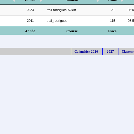
2023
trail-rodrigues-52km
29
08:0
2011
trail_rodrigues
115
08:5
Année
Course
Place
Calendrier 2026
2027
Classem