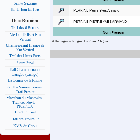
Sainte-Suzanne
Un Ti Tour En Plus
PERRINE Pierre Yves Armand
Hors Réunion
PERRINE PIERRE YVES ARMAND
Trail des 6 Burons
Nom Prénom
Méribel Trails et Km
Vertical
Affichage de la ligne 1 à 2 sur 2 lignes
Championnat France
de
Km Vertical
Trail des Hauts Forts
Sierre Zinal
Trail Championnat du
Canigou (Canigó)
La Course de la Rhune
Val Tho Summit Games -
Trail Pursuit
Marathon du Montcalm -
Trail des Novis -
PICaPICA
TIGNES Trail
Trail des Etoiles 05
KMV du Criou