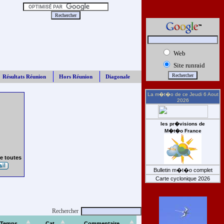
Web
Site runraid
Résultats Réunion
Hors Réunion
Diagonale
La m�t�o de ce
Jeudi 6 Aout
2026
les pr�visions de
M�t�o France
e toutes
Bulletin m�t�o complet
Carte cyclonique 2026
Rechercher
Temps
Cat
Commentaire