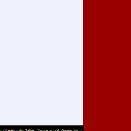
us
Marathon des Sables
Blog de runraid
Galerie photos
|
|
|