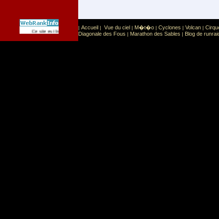
Accueil
Vue du ciel
M�t�o
Cyclones
Volcan
Cirqu
|
|
|
|
|
|
Sport
Sports extr�mes
Ce site est list� dans la cat�gorie
:
Diagonale des Fous
Marathon des Sables
Blog de runrai
|
|