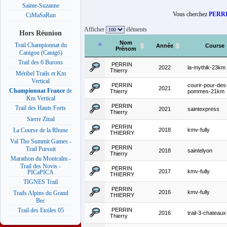
Sainte-Suzanne
Vous cherchez
PERRI
CiMaSaRun
Afficher
éléments
Hors Réunion
Nom
Trail Championnat du
Année
Course
Prénom
Canigou (Canigó)
Trail des 6 Burons
PERRIN
2022
la-mythik-23km
Thierry
Méribel Trails et Km
Vertical
PERRIN
courir-pour-des
2021
Championnat France
de
Thierry
pommes-21km
Km Vertical
PERRIN
Trail des Hauts Forts
2021
saintexpress
Thierry
Sierre Zinal
PERRIN
2018
kmv-fully
La Course de la Rhune
THIERRY
Val Tho Summit Games -
PERRIN
Trail Pursuit
2018
saintelyon
Thierry
Marathon du Montcalm -
Trail des Novis -
PERRIN
2017
kmv-fully
PICaPICA
THIERRY
TIGNES Trail
PERRIN
2016
kmv-fully
Trails Alpins du Grand
THIERRY
Bec
PERRIN
Trail des Etoiles 05
2016
trail-3-chateau
Thierry