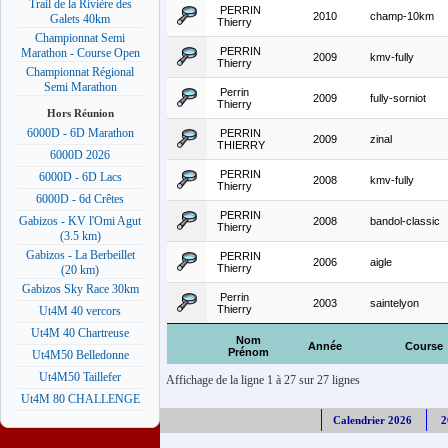
Trail de la Rivière des
PERRIN
2010
champ-10km
Galets 40km
Thierry
Championnat Semi
PERRIN
Marathon - Course Open
2009
kmv-fully
Thierry
Championnat Régional
Semi Marathon
Perrin
2009
fully-sorniot
Thierry
Hors Réunion
6000D - 6D Marathon
PERRIN
2009
zinal
THIERRY
6000D 2026
PERRIN
6000D - 6D Lacs
2008
kmv-fully
Thierry
6000D - 6d Crêtes
PERRIN
Gabizos - KV l'Omi Agut
2008
bandol-classic
Thierry
(3.5 km)
Gabizos - La Berbeillet
PERRIN
2006
aigle
Thierry
(20 km)
Gabizos Sky Race 30km
Perrin
2003
saintelyon
Thierry
Ut4M 40 vercors
Ut4M 40 Chartreuse
Nom
Année
Course
Prénom
Ut4M50 Belledonne
Ut4M50 Taillefer
Affichage de la ligne 1 à 27 sur 27 lignes
Ut4M 80 CHALLENGE
Calendrier 2026
2