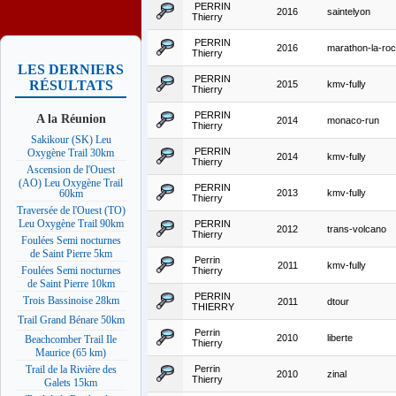
PERRIN
2016
saintelyon
Thierry
PERRIN
2016
marathon-la-roc
Thierry
LES DERNIERS
PERRIN
RÉSULTATS
2015
kmv-fully
Thierry
PERRIN
A la Réunion
2014
monaco-run
Thierry
Sakikour (SK) Leu
PERRIN
Oxygène Trail 30km
2014
kmv-fully
Thierry
Ascension de l'Ouest
(AO) Leu Oxygène Trail
PERRIN
2013
kmv-fully
60km
Thierry
Traversée de l'Ouest (TO)
Leu Oxygène Trail 90km
PERRIN
2012
trans-volcano
Thierry
Foulées Semi nocturnes
de Saint Pierre 5km
Perrin
2011
kmv-fully
Foulées Semi nocturnes
Thierry
de Saint Pierre 10km
PERRIN
Trois Bassinoise 28km
2011
dtour
THIERRY
Trail Grand Bénare 50km
Perrin
2010
liberte
Beachcomber Trail Ile
Thierry
Maurice (65 km)
Perrin
Trail de la Rivière des
2010
zinal
Thierry
Galets 15km