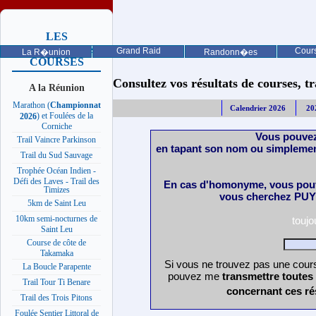
LES
PROCHAINES
Grand Raid
Cours
La R�union
Randonn�es
COURSES
Consultez vos résultats de courses, trai
A la Réunion
Marathon (
Championnat
Calendrier 2026
20
) et Foulées de la
2026
Corniche
Vous pouvez
Trail Vaincre Parkinson
en tapant son nom ou simplemen
Trail du Sud Sauvage
Trophée Océan Indien -
Défi des Laves - Trail des
En cas d'homonyme, vous pouv
Timizes
vous cherchez PUY 
5km de Saint Leu
10km semi-nocturnes de
touj
Saint Leu
Course de côte de
Takamaka
Si vous ne trouvez pas une cours
La Boucle Parapente
pouvez me
transmettre toutes
Trail Tour Ti Benare
concernant ces ré
Trail des Trois Pitons
Foulée Sentier Littoral de