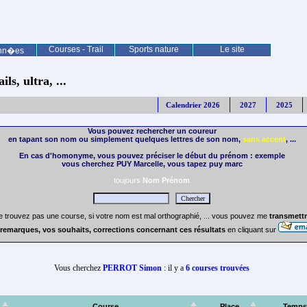
Courses - Trail
Sports nature
Le site
nn�es
ls, ultra, ...
Calendrier 2026
2027
2025
Vous pouvez rechercher un coureur
en tapant son nom ou simplement quelques lettres de son nom,
sans accent
, ...
En cas d'homonyme, vous pouvez préciser le début du prénom : exemple
vous cherchez PUY Marcelle, vous tapez puy marc
toujours
Nom Prénom
e trouvez pas une course, si votre nom est mal orthographié, ... vous pouvez me
transmettr
remarques, vos souhaits, corrections concernant ces résultats
en cliquant sur
Vous cherchez
PERROT Simon
: il y a
6 courses trouvées
Course
Place
Temps