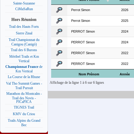
Sainte-Suzanne
CiMaSaRun
Perrot Simon
2026
Hors Réunion
Perrot Simon
2025
Trail des Hauts Forts
PERROT Simon
2024
Sierre Zinal
Trail Championnat du
PERROT Simon
2024
Canigou (Canigó)
Trail des 6 Burons
PERROT Simon
2022
Méribel Trails et Km
Vertical
PERROT Simon
2022
Championnat France
de
Km Vertical
Nom Prénom
Année
La Course de la Rhune
Affichage de la ligne 1 à 6 sur 6 lignes
Val Tho Summit Games -
Trail Pursuit
Marathon du Montcalm -
Trail des Novis -
PICaPICA
TIGNES Trail
KMV du Criou
Trails Alpins du Grand
Bec