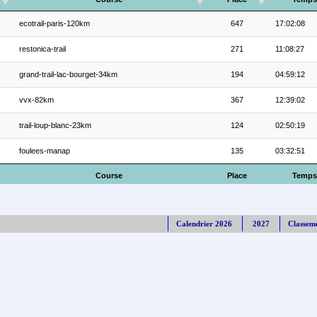
ecotrail-paris-120km
647
17:02:08
restonica-trail
271
11:08:27
grand-trail-lac-bourget-34km
194
04:59:12
vvx-82km
367
12:39:02
trail-loup-blanc-23km
124
02:50:19
foulees-manap
135
03:32:51
Course
Place
Temps
Calendrier 2026
2027
Classem