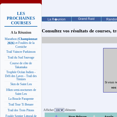
LES
PROCHAINES
Grand Raid
La R�union
Rando
COURSES
Consultez vos résultats de courses, trai
A la Réunion
Marathon (
Championnat
) et Foulées de la
2026
Corniche
Trail Vaincre Parkinson
Trail du Sud Sauvage
Course de côte de
Takamaka
Trophée Océan Indien -
Défi des Laves - Trail des
Timizes
Si vous n
5km de Saint Leu
vos 
10km semi-nocturnes de
Saint Leu
La Boucle Parapente
Trail Tour Ti Benare
Afficher
éléments
Trail des Trois Pitons
Foulée Sentier Littoral de
Nom Prénom
Année