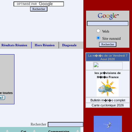
Web
Site runraid
Résultats Réunion
Hors Réunion
Diagonale
La m�t�o de ce
Vendredi 7
Aout 2026
les pr�visions de
M�t�o France
e toutes
Bulletin m�t�o complet
Carte cyclonique 2026
Rechercher
Cat
Commentaire