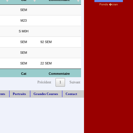
Fonds �cran
SEM
M23
S M0H
SEM
92 SEM
SEM
SEM
22 SEM
Cat
Commentaire
Précédent
1
Suivant
ents
Portraits
Grandes Courses
Contact