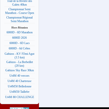
Trail de la Rivière des
Galets 40km
Championnat Semi
Marathon - Course Open
Championnat Régional
Semi Marathon
Hors Réunion
6000D - 6D Marathon
6000D 2026
6000D - 6D Lacs
6000D - 6d Crêtes
Gabizos - KV l'Omi Agut
(3.5 km)
Gabizos - La Berbeillet
(20 km)
Gabizos Sky Race 30km
Ut4M 40 vercors
Ut4M 40 Chartreuse
Ut4M50 Belledonne
Ut4M50 Taillefer
Ut4M 80 CHALLENGE