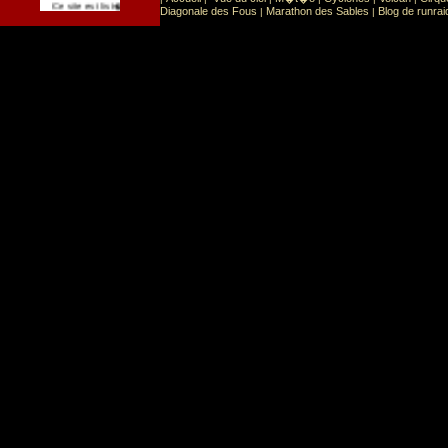
Sport
Sports extr�mes
Ce site est list� dans la cat�gorie
:
Diagonale des Fous
Marathon des Sables
Blog de runrai
|
|