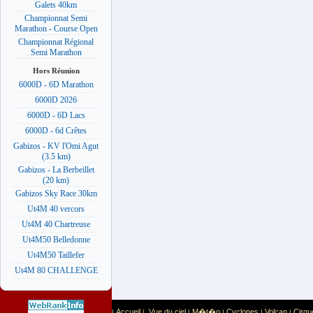
Galets 40km
Championnat Semi
Marathon - Course Open
Championnat Régional
Semi Marathon
Hors Réunion
6000D - 6D Marathon
6000D 2026
6000D - 6D Lacs
6000D - 6d Crêtes
Gabizos - KV l'Omi Agut
(3.5 km)
Gabizos - La Berbeillet
(20 km)
Gabizos Sky Race 30km
Ut4M 40 vercors
Ut4M 40 Chartreuse
Ut4M50 Belledonne
Ut4M50 Taillefer
Ut4M 80 CHALLENGE
Accueil
Vue du ciel
M�t�o
Cyclones
Volcan
Cirqu
|
|
|
|
|
|