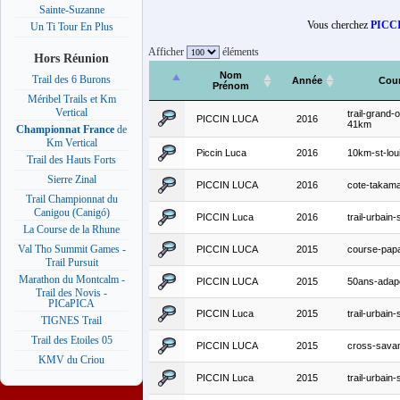
Sainte-Suzanne
Vous cherchez
PICC
Un Ti Tour En Plus
Afficher
éléments
Hors Réunion
Nom
Trail des 6 Burons
Année
Cou
Prénom
Méribel Trails et Km
Vertical
trail-grand-
PICCIN LUCA
2016
41km
Championnat France
de
Km Vertical
Piccin Luca
2016
10km-st-lou
Trail des Hauts Forts
Sierre Zinal
PICCIN LUCA
2016
cote-takam
Trail Championnat du
Canigou (Canigó)
PICCIN Luca
2016
trail-urbain-
La Course de la Rhune
Val Tho Summit Games -
PICCIN LUCA
2015
course-pap
Trail Pursuit
Marathon du Montcalm -
PICCIN LUCA
2015
50ans-adap
Trail des Novis -
PICaPICA
PICCIN Luca
2015
trail-urbain-
TIGNES Trail
Trail des Etoiles 05
PICCIN LUCA
2015
cross-sava
KMV du Criou
PICCIN Luca
2015
trail-urbain-