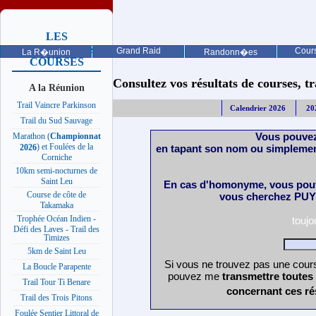
LES
PROCHAINES
Grand Raid
Cours
La R�union
Randonn�es
COURSES
Consultez vos résultats de courses, trai
A la Réunion
Trail Vaincre Parkinson
Calendrier 2026
20
Trail du Sud Sauvage
Vous pouvez
Marathon (
Championnat
) et Foulées de la
en tapant son nom ou simplemen
2026
Corniche
10km semi-nocturnes de
Saint Leu
En cas d'homonyme, vous pouv
Course de côte de
vous cherchez PUY 
Takamaka
Trophée Océan Indien -
touj
Défi des Laves - Trail des
Timizes
5km de Saint Leu
Si vous ne trouvez pas une cours
La Boucle Parapente
pouvez me
transmettre toutes
Trail Tour Ti Benare
concernant ces ré
Trail des Trois Pitons
Foulée Sentier Littoral de