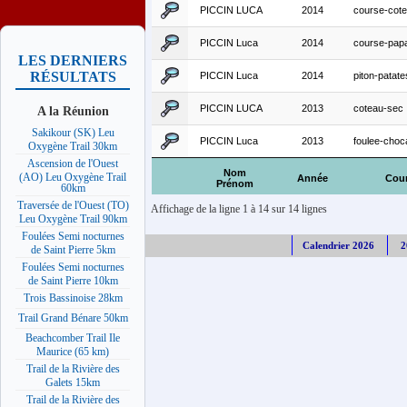
PICCIN LUCA
2014
course-cot
PICCIN Luca
2014
course-pap
LES DERNIERS
RÉSULTATS
PICCIN Luca
2014
piton-patate
PICCIN LUCA
2013
coteau-sec
A la Réunion
Sakikour (SK) Leu
PICCIN Luca
2013
foulee-choc
Oxygène Trail 30km
Ascension de l'Ouest
Nom
(AO) Leu Oxygène Trail
Année
Cou
Prénom
60km
Traversée de l'Ouest (TO)
Affichage de la ligne 1 à 14 sur 14 lignes
Leu Oxygène Trail 90km
Foulées Semi nocturnes
Calendrier 2026
2
de Saint Pierre 5km
Foulées Semi nocturnes
de Saint Pierre 10km
Trois Bassinoise 28km
Trail Grand Bénare 50km
Beachcomber Trail Ile
Maurice (65 km)
Trail de la Rivière des
Galets 15km
Trail de la Rivière des