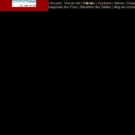
Accueil
Vue du ciel
M�t�o
Cyclones
Volcan
Cirqu
|
|
|
|
|
|
Sport
Sports extr�mes
Ce site est list� dans la cat�gorie
:
Diagonale des Fous
Marathon des Sables
Blog de runrai
|
|