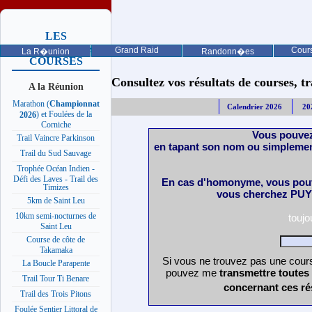
LES
PROCHAINES
Grand Raid
Cours
La R�union
Randonn�es
COURSES
Consultez vos résultats de courses, trai
A la Réunion
Marathon (
Championnat
Calendrier 2026
20
) et Foulées de la
2026
Corniche
Vous pouvez
Trail Vaincre Parkinson
en tapant son nom ou simplemen
Trail du Sud Sauvage
Trophée Océan Indien -
Défi des Laves - Trail des
En cas d'homonyme, vous pouv
Timizes
vous cherchez PUY 
5km de Saint Leu
10km semi-nocturnes de
touj
Saint Leu
Course de côte de
Takamaka
Si vous ne trouvez pas une cours
La Boucle Parapente
pouvez me
transmettre toutes
Trail Tour Ti Benare
concernant ces ré
Trail des Trois Pitons
Foulée Sentier Littoral de