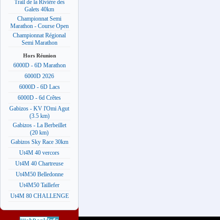
Trail de la Rivière des
Galets 40km
Championnat Semi
Marathon - Course Open
Championnat Régional
Semi Marathon
Hors Réunion
6000D - 6D Marathon
6000D 2026
6000D - 6D Lacs
6000D - 6d Crêtes
Gabizos - KV l'Omi Agut
(3.5 km)
Gabizos - La Berbeillet
(20 km)
Gabizos Sky Race 30km
Ut4M 40 vercors
Ut4M 40 Chartreuse
Ut4M50 Belledonne
Ut4M50 Taillefer
Ut4M 80 CHALLENGE