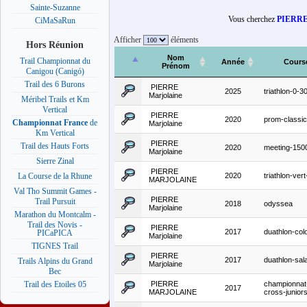
Sainte-Suzanne
Vous cherchez
PIERRE 
CiMaSaRun
Afficher
éléments
Hors Réunion
Nom
Trail Championnat du
Année
Cours
Prénom
Canigou (Canigó)
Trail des 6 Burons
PIERRE
2025
triathlon-0-3
Marjolaine
Méribel Trails et Km
Vertical
PIERRE
2020
prom-classic
Championnat France
de
Marjolaine
Km Vertical
PIERRE
Trail des Hauts Forts
2020
meeting-15
Marjolaine
Sierre Zinal
PIERRE
2020
triathlon-ver
La Course de la Rhune
MARJOLAINE
Val Tho Summit Games -
PIERRE
Trail Pursuit
2018
odyssea
Marjolaine
Marathon du Montcalm -
Trail des Novis -
PIERRE
2017
duathlon-col
PICaPICA
Marjolaine
TIGNES Trail
PIERRE
2017
duathlon-sal
Trails Alpins du Grand
Marjolaine
Bec
PIERRE
championnat
Trail des Etoiles 05
2017
MARJOLAINE
cross-juniors