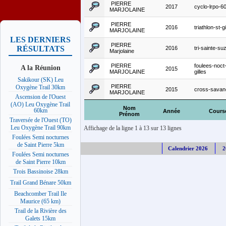
PIERRE
2017
cyclo-lrpo-
MARJOLAINE
PIERRE
2016
triathlon-st-gi
MARJOLAINE
LES DERNIERS
PIERRE
RÉSULTATS
2016
tri-sainte-s
Marjolaine
PIERRE
foulees-noct-
A la Réunion
2015
MARJOLAINE
gilles
Sakikour (SK) Leu
PIERRE
Oxygène Trail 30km
2015
cross-savan
MARJOLAINE
Ascension de l'Ouest
(AO) Leu Oxygène Trail
Nom
60km
Année
Cours
Prénom
Traversée de l'Ouest (TO)
Leu Oxygène Trail 90km
Affichage de la ligne 1 à 13 sur 13 lignes
Foulées Semi nocturnes
de Saint Pierre 5km
Calendrier 2026
2
Foulées Semi nocturnes
de Saint Pierre 10km
Trois Bassinoise 28km
Trail Grand Bénare 50km
Beachcomber Trail Ile
Maurice (65 km)
Trail de la Rivière des
Galets 15km