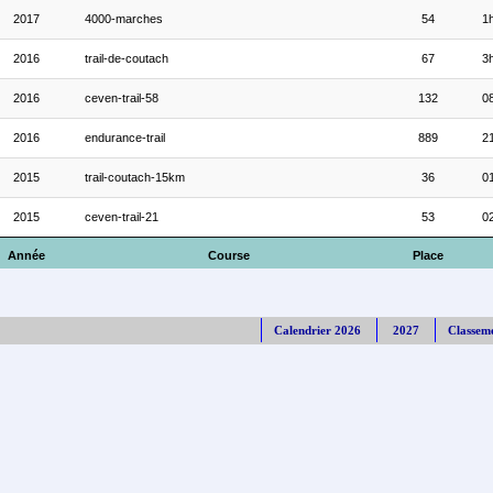
2017
4000-marches
54
1
2016
trail-de-coutach
67
3
2016
ceven-trail-58
132
08
2016
endurance-trail
889
21
2015
trail-coutach-15km
36
01
2015
ceven-trail-21
53
02
Année
Course
Place
Calendrier 2026
2027
Classem