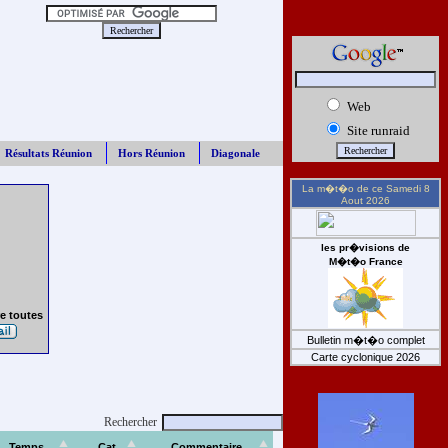
Web
Site runraid
Résultats Réunion
Hors Réunion
Diagonale
La m�t�o de ce
Samedi 8
Aout 2026
les pr�visions de
M�t�o France
e toutes
Bulletin m�t�o complet
Carte cyclonique 2026
Rechercher
Temps
Cat
Commentaire