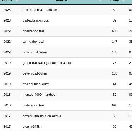
2025
trail-en-aubrac-capucins
60
01
2023
trail-aubrac-circus
39
10
2022
endurance-trail
606
21
2022
tarn-valley-trail
147
35
2022
ceven-trail-62km
102
08
2019
grand-trail-saint-jacques-ultra-115
77
20
2019
ceven-trail-62km
138
08
2019
trail-coutach-40km
41
4
2018
montee-4000-marches
60
01
2018
endurance-trail
648
1
2017
ceven-ultra-bout-du-cirque
52
12
2017
utcam-145km
83
4