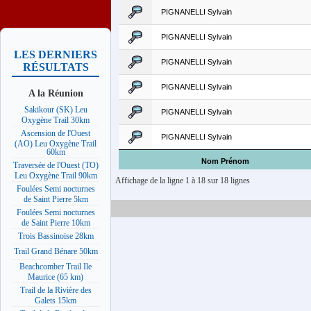
PIGNANELLI Sylvain
PIGNANELLI Sylvain
LES DERNIERS
PIGNANELLI Sylvain
RÉSULTATS
PIGNANELLI Sylvain
A la Réunion
Sakikour (SK) Leu
PIGNANELLI Sylvain
Oxygène Trail 30km
Ascension de l'Ouest
PIGNANELLI Sylvain
(AO) Leu Oxygène Trail
60km
Nom Prénom
Traversée de l'Ouest (TO)
Leu Oxygène Trail 90km
Affichage de la ligne 1 à 18 sur 18 lignes
Foulées Semi nocturnes
de Saint Pierre 5km
Foulées Semi nocturnes
de Saint Pierre 10km
Trois Bassinoise 28km
Trail Grand Bénare 50km
Beachcomber Trail Ile
Maurice (65 km)
Trail de la Rivière des
Galets 15km