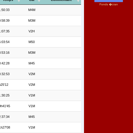
Fonds �cran
:50:33
M4M
:58:39
M3M
:07:35
V2H
:03:54
M50
:53:16
M3M
:42:28
M45
:32:53
V2M
h25'12
V2M
:30:25
V1M
9h41'45
V1M
:37:34
M45
1h27'08
V1M