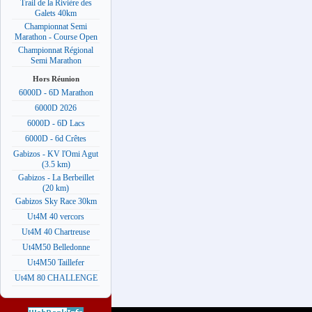
Trail de la Rivière des
Galets 40km
Championnat Semi
Marathon - Course Open
Championnat Régional
Semi Marathon
Hors Réunion
6000D - 6D Marathon
6000D 2026
6000D - 6D Lacs
6000D - 6d Crêtes
Gabizos - KV l'Omi Agut
(3.5 km)
Gabizos - La Berbeillet
(20 km)
Gabizos Sky Race 30km
Ut4M 40 vercors
Ut4M 40 Chartreuse
Ut4M50 Belledonne
Ut4M50 Taillefer
Ut4M 80 CHALLENGE