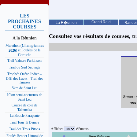
LES
PROCHAINES
Grand Raid
La R�union
Rando
COURSES
Consultez vos résultats de courses, trai
A la Réunion
Marathon (
Championnat
) et Foulées de la
2026
Corniche
Trail Vaincre Parkinson
Trail du Sud Sauvage
Trophée Océan Indien -
Défi des Laves - Trail des
Timizes
5km de Saint Leu
10km semi-nocturnes de
Si vous n
Saint Leu
vos 
Course de côte de
Takamaka
La Boucle Parapente
Trail Tour Ti Benare
Afficher
éléments
Trail des Trois Pitons
Foulée Sentier Littoral de
Nom Prénom