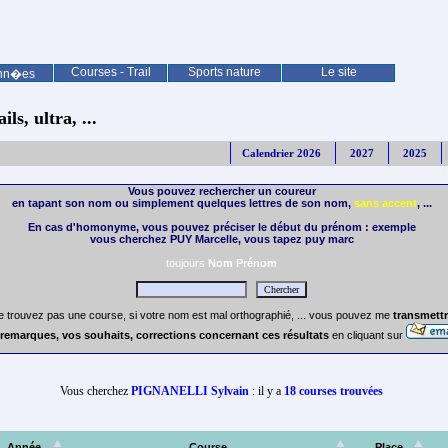
Courses - Trail
Sports nature
Le site
nn�es
ls, ultra, ...
Calendrier 2026
2027
2025
Vous pouvez rechercher un coureur
en tapant son nom ou simplement quelques lettres de son nom,
sans accent
, ...
En cas d'homonyme, vous pouvez préciser le début du prénom : exemple
vous cherchez PUY Marcelle, vous tapez puy marc
toujours
Nom Prénom
e trouvez pas une course, si votre nom est mal orthographié, ... vous pouvez me
transmettr
remarques, vos souhaits, corrections concernant ces résultats
en cliquant sur
Vous cherchez
PIGNANELLI Sylvain
: il y a
18 courses trouvées
Année
Course
Place