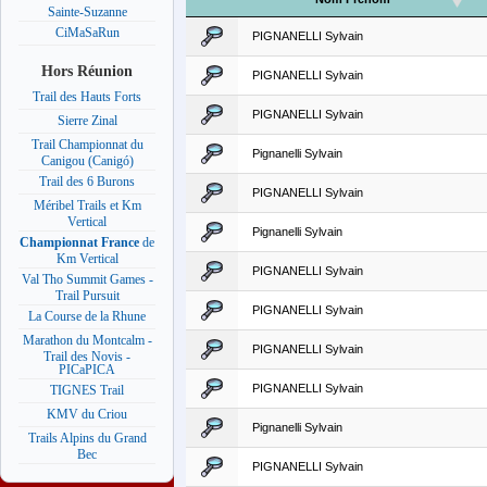
Sainte-Suzanne
CiMaSaRun
PIGNANELLI Sylvain
Hors Réunion
PIGNANELLI Sylvain
Trail des Hauts Forts
PIGNANELLI Sylvain
Sierre Zinal
Trail Championnat du
Pignanelli Sylvain
Canigou (Canigó)
Trail des 6 Burons
PIGNANELLI Sylvain
Méribel Trails et Km
Vertical
Pignanelli Sylvain
Championnat France
de
Km Vertical
PIGNANELLI Sylvain
Val Tho Summit Games -
Trail Pursuit
PIGNANELLI Sylvain
La Course de la Rhune
Marathon du Montcalm -
PIGNANELLI Sylvain
Trail des Novis -
PICaPICA
PIGNANELLI Sylvain
TIGNES Trail
KMV du Criou
Pignanelli Sylvain
Trails Alpins du Grand
Bec
PIGNANELLI Sylvain