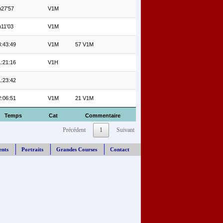
h27'57
V1M
h11'03
V1M
:43:49
V1M
57 V1M
:21:16
V1H
:23:42
:06:51
V1M
21 V1M
Temps
Cat
Commentaire
Précédent
1
Suivant
ents
Portraits
Grandes Courses
Contact