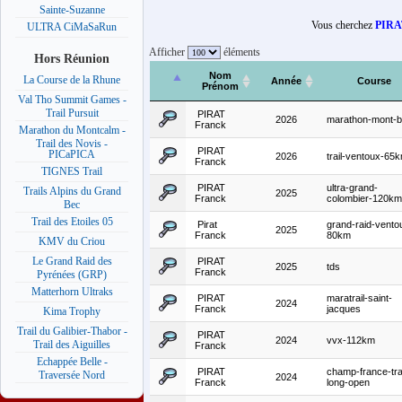
Sainte-Suzanne
Vous cherchez
PIRA
ULTRA CiMaSaRun
Afficher
éléments
Hors Réunion
Nom
La Course de la Rhune
Année
Course
Prénom
Val Tho Summit Games -
Trail Pursuit
PIRAT
2026
marathon-mont-b
Franck
Marathon du Montcalm -
Trail des Novis -
PIRAT
PICaPICA
2026
trail-ventoux-65
Franck
TIGNES Trail
PIRAT
ultra-grand-
Trails Alpins du Grand
2025
Franck
colombier-120km
Bec
Trail des Etoiles 05
Pirat
grand-raid-vento
2025
Franck
80km
KMV du Criou
Le Grand Raid des
PIRAT
2025
tds
Franck
Pyrénées (GRP)
Matterhorn Ultraks
PIRAT
maratrail-saint-
2024
Franck
jacques
Kima Trophy
Trail du Galibier-Thabor -
PIRAT
2024
vvx-112km
Trail des Aiguilles
Franck
Echappée Belle -
PIRAT
champ-france-trai
Traversée Nord
2024
Franck
long-open