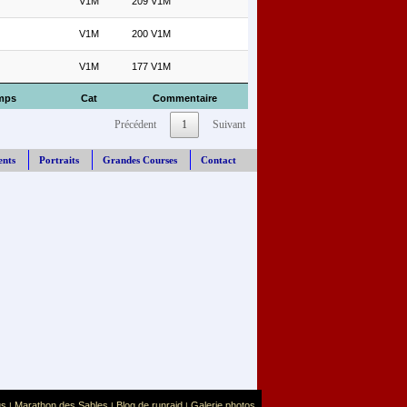
V1M
209 V1M
V1M
200 V1M
V1M
177 V1M
mps
Cat
Commentaire
Précédent
1
Suivant
ents
Portraits
Grandes Courses
Contact
us
Marathon des Sables
Blog de runraid
Galerie photos
|
|
|