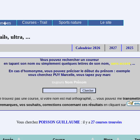
Courses - Trail
Sports nature
Le site
nn�es
ls, ultra, ...
Calendrier 2026
2027
2025
Vous pouvez rechercher un coureur
en tapant son nom ou simplement quelques lettres de son nom,
sans accent
, ...
En cas d'homonyme, vous pouvez préciser le début du prénom : exemple
vous cherchez PUY Marcelle, vous tapez puy marc
toujours
Nom Prénom
e trouvez pas une course, si votre nom est mal orthographié, ... vous pouvez me
transmettr
remarques, vos souhaits, corrections concernant ces résultats
en cliquant sur
Vous cherchez
POISSON GUILLAUME
: il y a
27 courses trouvées
Année
Course
Place
Te