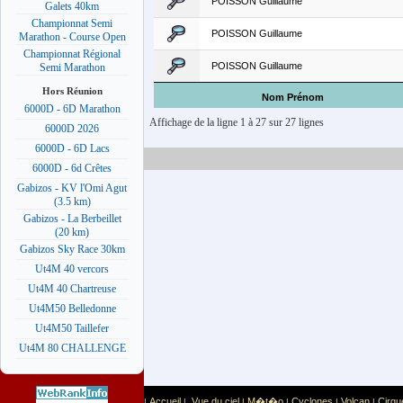
POISSON Guillaume
Galets 40km
Championnat Semi
POISSON Guillaume
Marathon - Course Open
Championnat Régional
POISSON Guillaume
Semi Marathon
Hors Réunion
Nom Prénom
6000D - 6D Marathon
Affichage de la ligne 1 à 27 sur 27 lignes
6000D 2026
6000D - 6D Lacs
6000D - 6d Crêtes
Gabizos - KV l'Omi Agut
(3.5 km)
Gabizos - La Berbeillet
(20 km)
Gabizos Sky Race 30km
Ut4M 40 vercors
Ut4M 40 Chartreuse
Ut4M50 Belledonne
Ut4M50 Taillefer
Ut4M 80 CHALLENGE
Accueil
Vue du ciel
M�t�o
Cyclones
Volcan
Cirqu
|
|
|
|
|
|