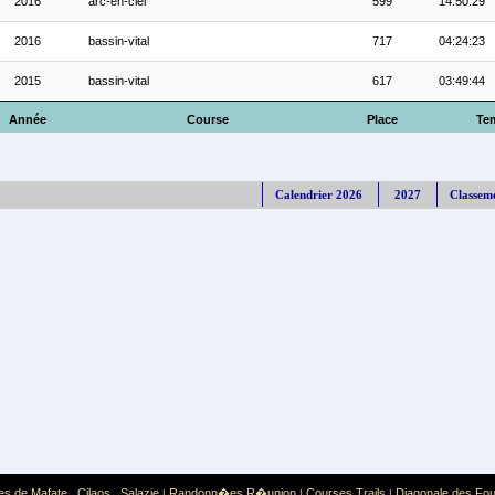
2016
arc-en-ciel
599
14:50:29
2016
bassin-vital
717
04:24:23
2015
bassin-vital
617
03:49:44
Année
Course
Place
Te
Calendrier 2026
2027
Classem
es de Mafate
Cilaos
Salazie
Randonn�es R�union
Courses Trails
Diagonale des Fo
,
,
|
|
|