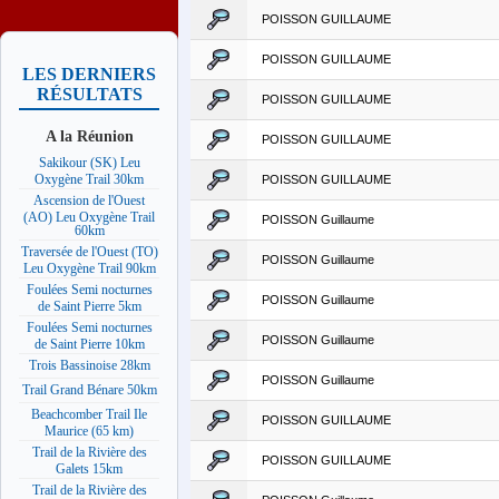
POISSON GUILLAUME
POISSON GUILLAUME
LES DERNIERS
RÉSULTATS
POISSON GUILLAUME
A la Réunion
POISSON GUILLAUME
Sakikour (SK) Leu
Oxygène Trail 30km
POISSON GUILLAUME
Ascension de l'Ouest
(AO) Leu Oxygène Trail
POISSON Guillaume
60km
Traversée de l'Ouest (TO)
POISSON Guillaume
Leu Oxygène Trail 90km
Foulées Semi nocturnes
POISSON Guillaume
de Saint Pierre 5km
Foulées Semi nocturnes
POISSON Guillaume
de Saint Pierre 10km
Trois Bassinoise 28km
POISSON Guillaume
Trail Grand Bénare 50km
Beachcomber Trail Ile
POISSON GUILLAUME
Maurice (65 km)
Trail de la Rivière des
POISSON GUILLAUME
Galets 15km
Trail de la Rivière des