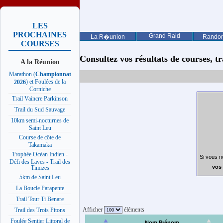
LES
PROCHAINES
Grand Raid
La R�union
Rando
COURSES
Consultez vos résultats de courses, trai
A la Réunion
Marathon (
Championnat
) et Foulées de la
2026
Corniche
Trail Vaincre Parkinson
Trail du Sud Sauvage
10km semi-nocturnes de
Saint Leu
Course de côte de
Takamaka
Trophée Océan Indien -
Si vous n
Défi des Laves - Trail des
vos 
Timizes
5km de Saint Leu
La Boucle Parapente
Trail Tour Ti Benare
Afficher
éléments
Trail des Trois Pitons
Foulée Sentier Littoral de
Nom Prénom