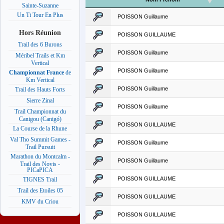
Sainte-Suzanne
Un Ti Tour En Plus
POISSON Guillaume
Hors Réunion
POISSON GUILLAUME
Trail des 6 Burons
POISSON Guillaume
Méribel Trails et Km
Vertical
POISSON Guillaume
Championnat France
de
Km Vertical
POISSON Guillaume
Trail des Hauts Forts
Sierre Zinal
POISSON Guillaume
Trail Championnat du
Canigou (Canigó)
POISSON GUILLAUME
La Course de la Rhune
Val Tho Summit Games -
POISSON Guillaume
Trail Pursuit
Marathon du Montcalm -
POISSON Guillaume
Trail des Novis -
PICaPICA
POISSON GUILLAUME
TIGNES Trail
Trail des Etoiles 05
POISSON GUILLAUME
KMV du Criou
POISSON GUILLAUME