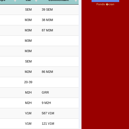
Fonds �cran
SEM
39 SEM
M3M
38 M3M
M3M
87 M3M
M3M
M3M
SEM
M2M
86 M2M
20-39
M2H
GRR
M2H
9 M2H
V1M
587 V1M
V1M
121 V1M