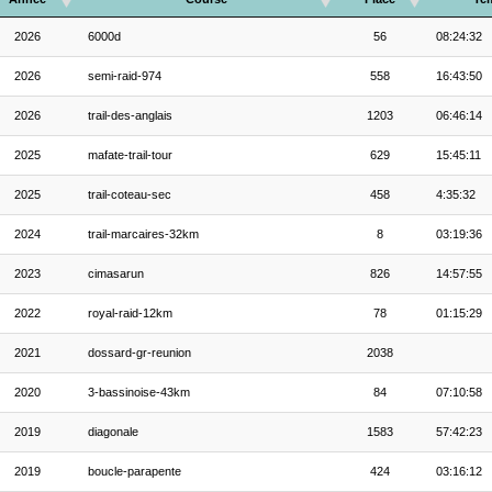
2026
6000d
56
08:24:32
2026
semi-raid-974
558
16:43:50
2026
trail-des-anglais
1203
06:46:14
2025
mafate-trail-tour
629
15:45:11
2025
trail-coteau-sec
458
4:35:32
2024
trail-marcaires-32km
8
03:19:36
2023
cimasarun
826
14:57:55
2022
royal-raid-12km
78
01:15:29
2021
dossard-gr-reunion
2038
2020
3-bassinoise-43km
84
07:10:58
2019
diagonale
1583
57:42:23
2019
boucle-parapente
424
03:16:12