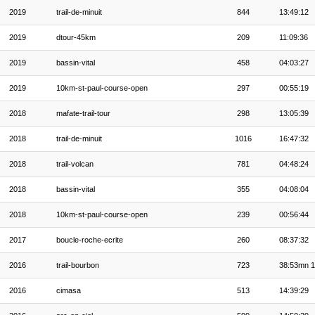
2019
trail-de-minuit
844
13:49:12
2019
dtour-45km
209
11:09:36
2019
bassin-vital
458
04:03:27
2019
10km-st-paul-course-open
297
00:55:19
2018
mafate-trail-tour
298
13:05:39
2018
trail-de-minuit
1016
16:47:32
2018
trail-volcan
781
04:48:24
2018
bassin-vital
355
04:08:04
2018
10km-st-paul-course-open
239
00:56:44
2017
boucle-roche-ecrite
260
08:37:32
2016
trail-bourbon
723
38:53mn 1
2016
cimasa
513
14:39:29