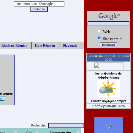
Web
Site runraid
Résultats Réunion
Hors Réunion
Diagonale
La m�t�o de ce
Jeudi 6 Aout
2026
les pr�visions de
M�t�o France
e toutes
Bulletin m�t�o complet
Carte cyclonique 2026
Rechercher
mps
Cat
Commentaire