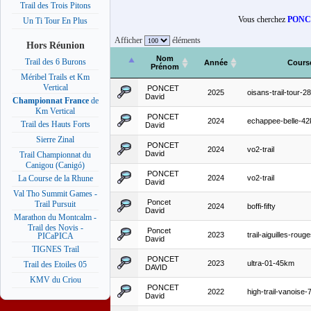
Trail des Trois Pitons
Vous cherchez
PONC
Un Ti Tour En Plus
Afficher
éléments
Hors Réunion
Nom
Trail des 6 Burons
Année
Cours
Prénom
Méribel Trails et Km
Vertical
PONCET
2025
oisans-trail-tour-
David
Championnat France
de
Km Vertical
PONCET
2024
echappee-belle-4
Trail des Hauts Forts
David
Sierre Zinal
PONCET
2024
vo2-trail
David
Trail Championnat du
Canigou (Canigó)
PONCET
2024
vo2-trail
La Course de la Rhune
David
Val Tho Summit Games -
Poncet
Trail Pursuit
2024
boffi-fifty
David
Marathon du Montcalm -
Trail des Novis -
Poncet
2023
trail-aiguilles-roug
PICaPICA
David
TIGNES Trail
PONCET
2023
ultra-01-45km
Trail des Etoiles 05
DAVID
KMV du Criou
PONCET
2022
high-trail-vanoise
David