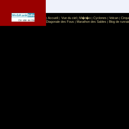
Accueil
Vue du ciel
M�t�o
Cyclones
Volcan
Cirqu
|
|
|
|
|
|
Sport
Sports extr�mes
Ce site est list� dans la cat�gorie
:
Diagonale des Fous
Marathon des Sables
Blog de runrai
|
|