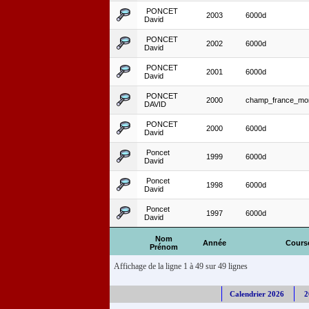
PONCET
2003
6000d
David
PONCET
2002
6000d
David
PONCET
2001
6000d
David
PONCET
2000
champ_france_mo
DAVID
PONCET
2000
6000d
David
Poncet
1999
6000d
David
Poncet
1998
6000d
David
Poncet
1997
6000d
David
Nom
Année
Cours
Prénom
Affichage de la ligne 1 à 49 sur 49 lignes
Calendrier 2026
2