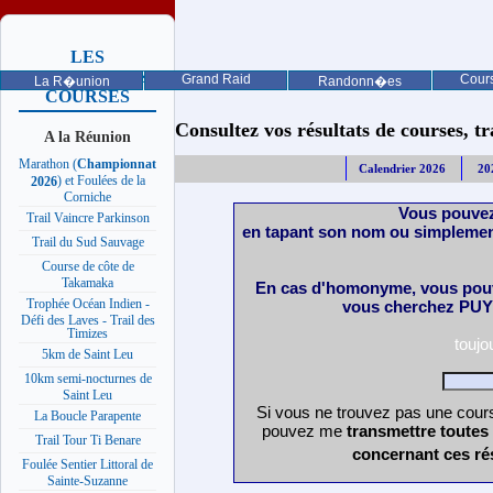
LES
PROCHAINES
Grand Raid
Cours
La R�union
Randonn�es
COURSES
Consultez vos résultats de courses, trai
A la Réunion
Marathon (
Championnat
Calendrier 2026
20
) et Foulées de la
2026
Corniche
Vous pouvez
Trail Vaincre Parkinson
en tapant son nom ou simplemen
Trail du Sud Sauvage
Course de côte de
Takamaka
En cas d'homonyme, vous pouv
Trophée Océan Indien -
vous cherchez PUY 
Défi des Laves - Trail des
Timizes
toujo
5km de Saint Leu
10km semi-nocturnes de
Saint Leu
Si vous ne trouvez pas une course
La Boucle Parapente
pouvez me
transmettre toutes
Trail Tour Ti Benare
concernant ces ré
Foulée Sentier Littoral de
Sainte-Suzanne