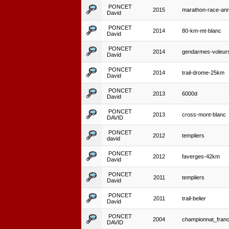
PONCET
2015
marathon-race-an
David
PONCET
2014
80-km-mt-blanc
David
PONCET
2014
gendarmes-voleur
David
PONCET
2014
trail-drome-25km
David
PONCET
2013
6000d
David
PONCET
2013
cross-mont-blanc
DAVID
PONCET
2012
templiers
david
PONCET
2012
faverges-42km
David
PONCET
2011
templiers
David
PONCET
2011
trail-belier
David
PONCET
2004
championnat_fran
DAVID