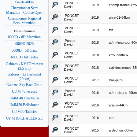
Galets 40km
PONCET
2019
champ-france-km
David
Championnat Semi
Marathon - Course Open
PONCET
2019
ultra-01-84km
Championnat Régional
David
Semi Marathon
PONCET
2019
tds
Hors Réunion
David
6000D - 6D Marathon
Poncet
2018
ut4m-long-tour-90
6000D 2026
David
6000D - 6D Lacs
PONCET
2018
kmv-nantaux
David
6000D - 6d Crêtes
Gabizos - KV l'Omi Agut
PONCET
2018
trail-des-cretes-3
(3.5 km)
David
Gabizos - La Berbeillet
PONCET
(20 km)
2017
trail-givre
David
Gabizos Sky Race 30km
Poncet
Ut4M 40 vercors
2016
ut4m-oisans-49km
David
Ut4M 40 Chartreuse
PONCET
Ut4M50 Belledonne
2016
aravis-44km
David
Ut4M50 Taillefer
PONCET
2016
ccc
Ut4M 80 CHALLENGE
David
PONCET
2015
ardechois-36km
David