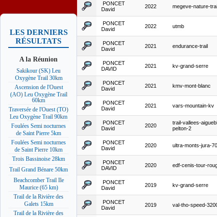
PONCET
2022
megeve-nature-tra
David
PONCET
2022
utmb
David
LES DERNIERS
RÉSULTATS
PONCET
2021
endurance-trail
David
A la Réunion
PONCET
2021
kv-grand-serre
DAVID
Sakikour (SK) Leu
Oxygène Trail 30km
PONCET
2021
kmv-mont-blanc
Ascension de l'Ouest
David
(AO) Leu Oxygène Trail
60km
PONCET
2021
vars-mountain-kv
David
Traversée de l'Ouest (TO)
Leu Oxygène Trail 90km
PONCET
trail-vallees-aigue
2020
Foulées Semi nocturnes
David
pelton-2
de Saint Pierre 5km
Foulées Semi nocturnes
PONCET
2020
ultra-monts-jura-
David
de Saint Pierre 10km
Trois Bassinoise 28km
PONCET
2020
edf-cenis-tour-rou
DAVID
Trail Grand Bénare 50km
Beachcomber Trail Ile
PONCET
2019
kv-grand-serre
Maurice (65 km)
David
Trail de la Rivière des
PONCET
Galets 15km
2019
val-tho-speed-320
David
Trail de la Rivière des