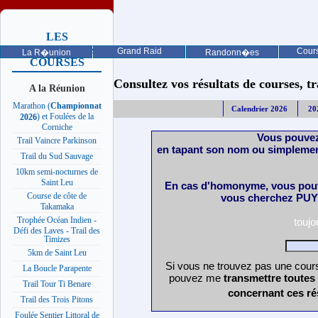
LES
PROCHAINES
Grand Raid
Cours
La R�union
Randonn�es
COURSES
Consultez vos résultats de courses, trai
A la Réunion
Marathon (
Championnat
Calendrier 2026
20
) et Foulées de la
2026
Corniche
Vous pouvez
Trail Vaincre Parkinson
en tapant son nom ou simplemen
Trail du Sud Sauvage
10km semi-nocturnes de
Saint Leu
En cas d'homonyme, vous pouv
Course de côte de
vous cherchez PUY 
Takamaka
Trophée Océan Indien -
touj
Défi des Laves - Trail des
Timizes
5km de Saint Leu
Si vous ne trouvez pas une cours
La Boucle Parapente
pouvez me
transmettre toutes
Trail Tour Ti Benare
concernant ces ré
Trail des Trois Pitons
Foulée Sentier Littoral de