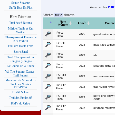
Sainte-Suzanne
Vous cherchez
PORT
Un Ti Tour En Plus
Afficher
éléments
Hors Réunion
Nom
Trail des 6 Burons
Année
Course
Prénom
Méribel Trails et Km
Vertical
Porte
2025
grand-trail-ecri
Fiona
Championnat France
de
Km Vertical
PORTE
2024
maxi-race-annec
Trail des Hauts Forts
Fiona
Sierre Zinal
Porte
2023
tds
Fiona
Trail Championnat du
Canigou (Canigó)
Porte
2023
lavaredo-ultra-trai
La Course de la Rhune
Fiona
Val Tho Summit Games -
PORTE
Trail Pursuit
2023
maxi-race-anne
Fiona
Marathon du Montcalm -
Trail des Novis -
PORTE
2023
trail-nivolet-revar
PICaPICA
Fiona
TIGNES Trail
PORTE
serre-che-snow-tr
2023
Trail des Etoiles 05
Fiona
20km
KMV du Criou
PORTE
2022
skyrace-matheys
Fiona