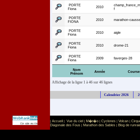
PORTE
champ_france_m
2010
Fiona
f
PORTE
2010
marathon-causs
FIONA
PORTE
2010
aigle
Fiona
PORTE
2010
drome-21
Fiona
PORTE
2009
faverges-28
Fiona
Nom
Année
Course
Prénom
Affichage de la ligne 1 à 46 sur 46 lignes
Calendrier 2026
2
Accueil
Vue du ciel
M�t�o
Cyclones
Volcan
Cirqu
|
|
|
|
|
|
Sport
Sports extr�mes
Ce site est list� dans la cat�gorie
:
Diagonale des Fous
Marathon des Sables
Blog de runrai
|
|