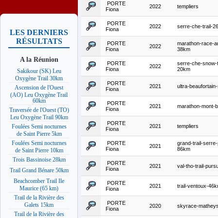
PORTE
2022
templiers
Fiona
PORTE
2022
serre-che-trail-
Fiona
LES DERNIERS
RÉSULTATS
PORTE
marathon-race-a
2022
Fiona
38km
A la Réunion
PORTE
serre-che-snow-tr
2022
Fiona
20km
Sakikour (SK) Leu
Oxygène Trail 30km
PORTE
2021
ultra-beaufortain-
Ascension de l'Ouest
Fiona
(AO) Leu Oxygène Trail
60km
PORTE
2021
marathon-mont-b
Fiona
Traversée de l'Ouest (TO)
Leu Oxygène Trail 90km
PORTE
2021
templiers
Foulées Semi nocturnes
Fiona
de Saint Pierre 5km
Foulées Semi nocturnes
PORTE
grand-trail-serre
2021
Fiona
86km
de Saint Pierre 10km
Trois Bassinoise 28km
PORTE
2021
val-tho-trail-pur
Fiona
Trail Grand Bénare 50km
Beachcomber Trail Ile
PORTE
2021
trail-ventoux-46
Maurice (65 km)
Fiona
Trail de la Rivière des
PORTE
Galets 15km
2020
skyrace-matheys
Fiona
Trail de la Rivière des