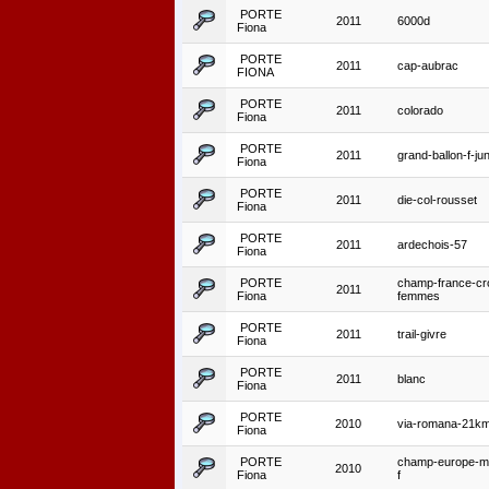
PORTE
2011
6000d
Fiona
PORTE
2011
cap-aubrac
FIONA
PORTE
2011
colorado
Fiona
PORTE
2011
grand-ballon-f-jun
Fiona
PORTE
2011
die-col-rousset
Fiona
PORTE
2011
ardechois-57
Fiona
PORTE
champ-france-cr
2011
Fiona
femmes
PORTE
2011
trail-givre
Fiona
PORTE
2011
blanc
Fiona
PORTE
2010
via-romana-21k
Fiona
PORTE
champ-europe-m
2010
Fiona
f