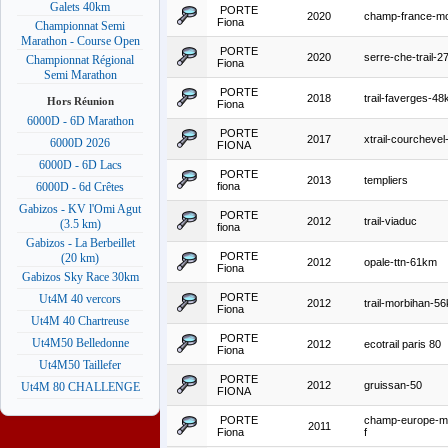
Galets 40km
PORTE
2020
champ-france-mo
Fiona
Championnat Semi
Marathon - Course Open
PORTE
2020
serre-che-trail-
Championnat Régional
Fiona
Semi Marathon
PORTE
2018
trail-faverges-4
Hors Réunion
Fiona
6000D - 6D Marathon
PORTE
2017
xtrail-courcheve
6000D 2026
FIONA
6000D - 6D Lacs
PORTE
2013
templiers
fiona
6000D - 6d Crêtes
Gabizos - KV l'Omi Agut
PORTE
2012
trail-viaduc
(3.5 km)
fiona
Gabizos - La Berbeillet
PORTE
(20 km)
2012
opale-ttn-61km
Fiona
Gabizos Sky Race 30km
PORTE
Ut4M 40 vercors
2012
trail-morbihan-5
Fiona
Ut4M 40 Chartreuse
PORTE
Ut4M50 Belledonne
2012
ecotrail paris 80
Fiona
Ut4M50 Taillefer
PORTE
2012
gruissan-50
Ut4M 80 CHALLENGE
FIONA
PORTE
champ-europe-m
2011
Fiona
f