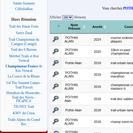
Sainte-Suzanne
Vous cherchez
POTHI
CiMaSaRun
Afficher
éléments
Hors Réunion
Nom
Trail des Hauts Forts
Année
Cour
Prénom
Sierre Zinal
POTHIN
course-scleros
Trail Championnat du
2024
ALAIN
plaques
Canigou (Canigó)
Trail des 6 Burons
POTHIN
10km-st-paul-
2020
ALAIN
championnat
Méribel Trails et Km
Vertical
Pothin Alain
2019
trail-urbain-t
Championnat France
de
Km Vertical
POTHIN
championnat-s
2019
La Course de la Rhune
ALAIN
marathon
Val Tho Summit Games -
POTHIN
championnat-c
2019
Trail Pursuit
ALAIN
masters-h
Marathon du Montcalm -
POTHIN
Trail des Novis -
2018
trail-des-sables
Alain
PICaPICA
TIGNES Trail
Pothin Alain
2018
trail-urbain-t
KMV du Criou
Trails Alpins du Grand
POTHIN
2018
champ-semi-m
ALAIN
Bec
POTHIN