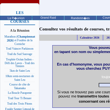
LES
PROCHAINES
Grand Raid
Cours
La R�union
Randonn�es
COURSES
Consultez vos résultats de courses, trai
A la Réunion
Marathon (
Championnat
Calendrier 2026
20
) et Foulées de la
2026
Corniche
Vous pouvez
Trail Vaincre Parkinson
en tapant son nom ou simplemen
Trail du Sud Sauvage
Trophée Océan Indien -
Défi des Laves - Trail des
En cas d'homonyme, vous pouv
Timizes
vous cherchez PUY 
5km de Saint Leu
10km semi-nocturnes de
touj
Saint Leu
Course de côte de
Takamaka
Si vous ne trouvez pas une cours
La Boucle Parapente
pouvez me
transmettre toutes
Trail Tour Ti Benare
concernant ces ré
Trail des Trois Pitons
Foulée Sentier Littoral de