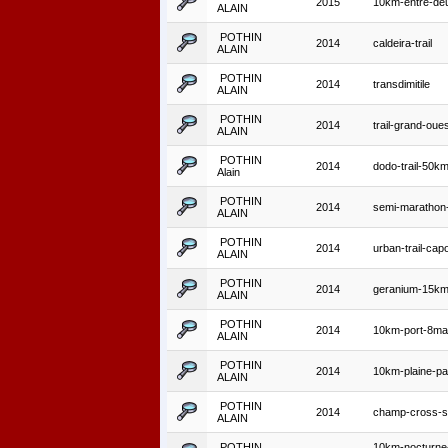
2015
10km-entre-de
ALAIN
POTHIN
2014
caldeira-trail
ALAIN
POTHIN
2014
transdimitile
ALAIN
POTHIN
2014
trail-grand-ou
ALAIN
POTHIN
2014
dodo-trail-50k
Alain
POTHIN
2014
semi-marathon-
ALAIN
POTHIN
2014
urban-trail-cap
ALAIN
POTHIN
2014
geranium-15k
ALAIN
POTHIN
2014
10km-port-8ma
ALAIN
POTHIN
2014
10km-plaine-pa
ALAIN
POTHIN
2014
champ-cross-
ALAIN
POTHIN
10km-nocturne-