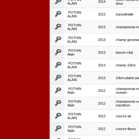
2014
ALAIN
deux
POTHIN
2013
transdimitile
ALAIN
POTHIN
2013
championnat-m
ALAIN
POTHIN
2013
champ-geraniu
ALAIN
POTHIN
2013
bassin-vital
Alain
POTHIN
2013
champ-10km
ALAIN
POTHIN
2013
10km-plaine-pa
ALAIN
POTHIN
championnat-m
2012
Alain
reunion
POTHIN
championnat-s
2012
Alain
marathon
POTHIN
2012
course-ail
ALAIN
POTHIN
2012
course-fleurs
Alain