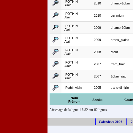
POTHIN
2010
champ-10km
Alain
POTHIN
2010
geranium
Alain
POTHIN
2009
champ-10km
Alain
POTHIN
2009
cross_plaine
Alain
POTHIN
2008
dtour
Alain
POTHIN
2007
tram_train
Alain
POTHIN
2007
10km_ajac
Alain
Pothin Alain
2005
trans-dimitile
Nom
Année
Cour
Prénom
Affichage de la ligne 1 à 82 sur 82 lignes
Calendrier 2026
2