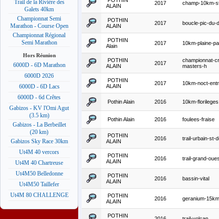
POTHIN
Trail de la Rivière des
2017
champ-10km-st
ALAIN
Galets 40km
Championnat Semi
POTHIN
2017
boucle-pic-du-d
Marathon - Course Open
ALAIN
Championnat Régional
POTHIN
Semi Marathon
2017
10km-plaine-pa
Alain
Hors Réunion
POTHIN
championnat-c
2017
6000D - 6D Marathon
ALAIN
masters-h
6000D 2026
POTHIN
2017
10km-noct-ent
ALAIN
6000D - 6D Lacs
6000D - 6d Crêtes
Pothin Alain
2016
10km-florileges
Gabizos - KV l'Omi Agut
(3.5 km)
Pothin Alain
2016
foulees-fraise
Gabizos - La Berbeillet
(20 km)
POTHIN
2016
trail-urbain-st-
Gabizos Sky Race 30km
ALAIN
Ut4M 40 vercors
POTHIN
2016
trail-grand-ou
ALAIN
Ut4M 40 Chartreuse
Ut4M50 Belledonne
POTHIN
2016
bassin-vital
ALAIN
Ut4M50 Taillefer
Ut4M 80 CHALLENGE
POTHIN
2016
geranium-15k
ALAIN
POTHIN
2016
trail-volcan