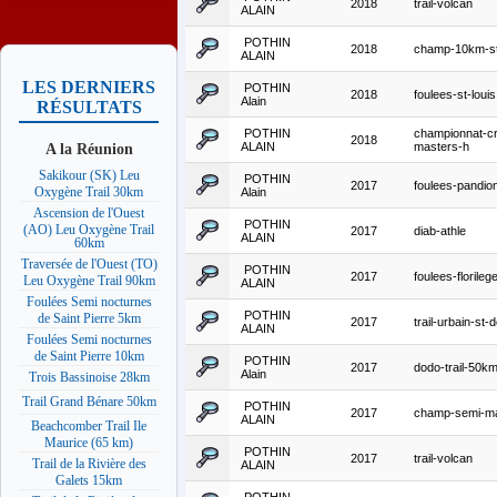
2018
trail-volcan
ALAIN
POTHIN
2018
champ-10km-st
ALAIN
LES DERNIERS
POTHIN
2018
foulees-st-louis
Alain
RÉSULTATS
POTHIN
championnat-c
2018
A la Réunion
ALAIN
masters-h
Sakikour (SK) Leu
POTHIN
2017
foulees-pandio
Oxygène Trail 30km
Alain
Ascension de l'Ouest
POTHIN
(AO) Leu Oxygène Trail
2017
diab-athle
ALAIN
60km
Traversée de l'Ouest (TO)
POTHIN
2017
foulees-florileg
Leu Oxygène Trail 90km
ALAIN
Foulées Semi nocturnes
POTHIN
de Saint Pierre 5km
2017
trail-urbain-st-
ALAIN
Foulées Semi nocturnes
de Saint Pierre 10km
POTHIN
2017
dodo-trail-50k
Alain
Trois Bassinoise 28km
Trail Grand Bénare 50km
POTHIN
2017
champ-semi-m
ALAIN
Beachcomber Trail Ile
Maurice (65 km)
POTHIN
2017
trail-volcan
Trail de la Rivière des
ALAIN
Galets 15km