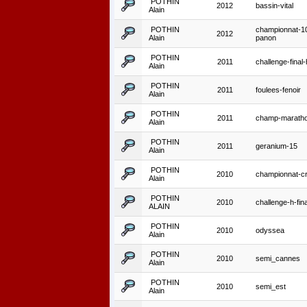
POTHIN
2012
bassin-vital
Alain
POTHIN
championnat-1
2012
Alain
panon
POTHIN
2011
challenge-final-
Alain
POTHIN
2011
foulees-fenoir
Alain
POTHIN
2011
champ-marath
Alain
POTHIN
2011
geranium-15
Alain
POTHIN
2010
championnat-c
Alain
POTHIN
2010
challenge-h-fina
ALAIN
POTHIN
2010
odyssea
Alain
POTHIN
2010
semi_cannes
Alain
POTHIN
2010
semi_est
Alain