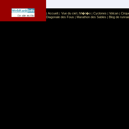
Accueil
Vue du ciel
M�t�o
Cyclones
Volcan
Cirqu
|
|
|
|
|
|
Sport
Sports extr�mes
Ce site est list� dans la cat�gorie
:
Diagonale des Fous
Marathon des Sables
Blog de runrai
|
|