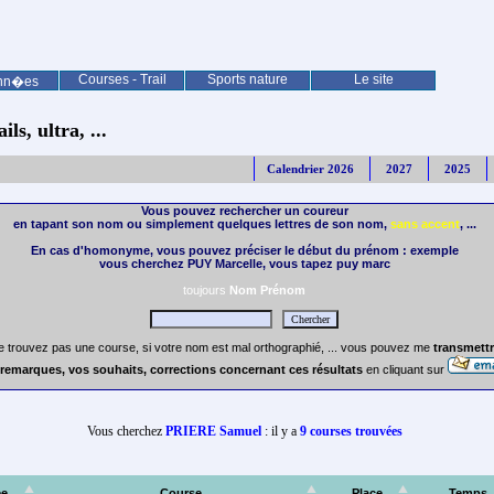
Courses - Trail
Sports nature
Le site
nn�es
ls, ultra, ...
Calendrier 2026
2027
2025
Vous pouvez rechercher un coureur
en tapant son nom ou simplement quelques lettres de son nom,
sans accent
, ...
En cas d'homonyme, vous pouvez préciser le début du prénom : exemple
vous cherchez PUY Marcelle, vous tapez puy marc
toujours
Nom Prénom
e trouvez pas une course, si votre nom est mal orthographié, ... vous pouvez me
transmettr
remarques, vos souhaits, corrections concernant ces résultats
en cliquant sur
Vous cherchez
PRIERE Samuel
: il y a
9 courses trouvées
ée
Course
Place
Temps