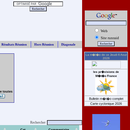
Web
Site runraid
Résultats Réunion
Hors Réunion
Diagonale
La m�t�o de ce
Jeudi 6 Aout
2026
les pr�visions de
M�t�o France
e toutes
Bulletin m�t�o complet
Carte cyclonique 2026
Rechercher
Cat
Commentaire