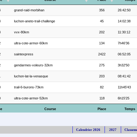
4
grand-raid-morbihan
356
26:42:50
3
luchon-aneto-trail-challenge
45
14:02:38
3
vvx-80km
202
11:30:12
2
ultra-cote-armor-60km
134
7h46'36
2
saintexpress
2422
06:52:05
2
gendarmes-voleurs-32km
275
3h32'50
1
luchon-lat-la-venasque
203
08:41:42
0
trail-6-burons-73km
82
11h45'43
0
ultra-cote-armor-52km
118
6h15'25
ée
Course
Place
Temps
Calendrier 2026
2027
Classem