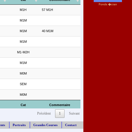
Fonds �cran
M1H
57 M1H
M1M
M1M
40 M1M
M1M
M1-M2H
M1M
M0M
SEM
M0M
Cat
Commentaire
Précédent
1
Suivant
ents
Portraits
Grandes Courses
Contact