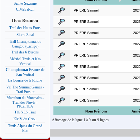
Sainte-Suzanne
CiMaSaRun
PRIERE Samuel
202
Hors Réunion
PRIERE Samuel
202
Trail des Hauts Forts
PRIERE Samuel
202
Sierre Zinal
Trail Championnat du
PRIERE Samuel
202
Canigou (Canigó)
Trail des 6 Burons
PRIERE Samuel
202
Méribel Trails et Km
Vertical
PRIERE Samuel
202
Championnat France
de
Km Vertical
PRIERE Samuel
202
La Course de la Rhune
Val Tho Summit Games -
PRIERE Samuel
202
Trail Pursuit
Marathon du Montcalm -
PRIERE Samuel
202
Trail des Novis -
PICaPICA
Nom Prénom
Ann
TIGNES Trail
KMV du Criou
Affichage de la ligne 1 à 9 sur 9 lignes
Trails Alpins du Grand
Bec