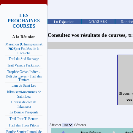
LES
PROCHAINES
Grand Raid
La R�union
Rando
COURSES
Consultez vos résultats de courses, trai
A la Réunion
Marathon (
Championnat
) et Foulées de la
2026
Corniche
Trail du Sud Sauvage
Trail Vaincre Parkinson
Trophée Océan Indien -
Défi des Laves - Trail des
Timizes
5km de Saint Leu
10km semi-nocturnes de
Si vous n
Saint Leu
vos 
Course de côte de
Takamaka
La Boucle Parapente
Trail Tour Ti Benare
Afficher
éléments
Trail des Trois Pitons
Foulée Sentier Littoral de
Nom Prénom
Ann