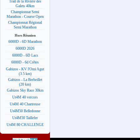
Trail de la Rivière des
Galets 40km
Championnat Semi
Marathon - Course Open
Championnat Régional
Semi Marathon
Hors Réunion
6000D - 6D Marathon
6000D 2026
6000D - 6D Lacs
6000D - 6d Crêtes
Gabizos - KV l'Omi Agut
(3.5 km)
Gabizos - La Berbeillet
(20 km)
Gabizos Sky Race 30km
Ut4M 40 vercors
Ut4M 40 Chartreuse
Ut4M50 Belledonne
Ut4M50 Taillefer
Ut4M 80 CHALLENGE