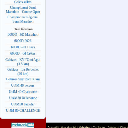
Galets 40km
Championnat Semi
Marathon - Course Open
Championnat Régional
Semi Marathon
Hors Réunion
6000D - 6D Marathon
6000D 2026
6000D - 6D Lacs
6000D - 6d Crêtes
Gabizos - KV l'Omi Agut
(3.5 km)
Gabizos - La Berbeillet
(20 km)
Gabizos Sky Race 30km
Ut4M 40 vercors
Ut4M 40 Chartreuse
Ut4M50 Belledonne
Ut4M50 Taillefer
Ut4M 80 CHALLENGE
Accueil
Vue du ciel
M�t�o
Cyclones
Volcan
Cirqu
|
|
|
|
|
|