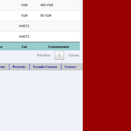
V1M
493 V1M
V1M
56 V1M
HVET2
HVET2
ps
Cat
Commentaire
Précédent
1
Suivant
ents
Portraits
Grandes Courses
Contact