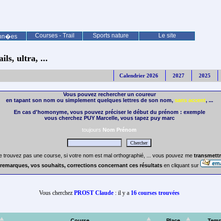
Courses - Trail
Sports nature
Le site
nn�es
ls, ultra, ...
Calendrier 2026
2027
2025
Vous pouvez rechercher un coureur
en tapant son nom ou simplement quelques lettres de son nom,
sans accent
, ...
En cas d'homonyme, vous pouvez préciser le début du prénom : exemple
vous cherchez PUY Marcelle, vous tapez puy marc
toujours
Nom Prénom
e trouvez pas une course, si votre nom est mal orthographié, ... vous pouvez me
transmettr
remarques, vos souhaits, corrections concernant ces résultats
en cliquant sur
Vous cherchez
PROST Claude
: il y a
16 courses trouvées
Course
Place
Tem