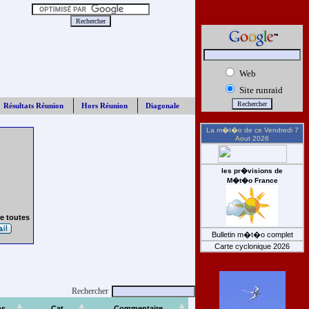
Web
Site runraid
Résultats Réunion
Hors Réunion
Diagonale
La m�t�o de ce
Vendredi 7
Aout 2026
les pr�visions de
M�t�o France
e toutes
Bulletin m�t�o complet
Carte cyclonique 2026
Rechercher
ps
Cat
Commentaire