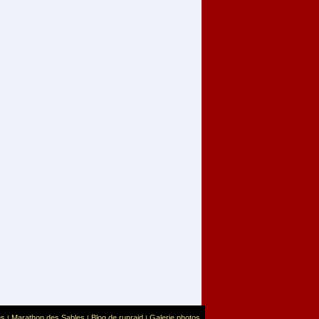
us
Marathon des Sables
Blog de runraid
Galerie photos
|
|
|