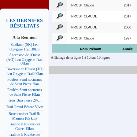
PROST Claude
2017
PROST CLAUDE
2017
LES DERNIERS
RÉSULTATS
PROST CLAUDE
2000
A la Réunion
PROST Claude
1997
Sakikour (SK) Leu
Nom Prénom
Année
Oxygène Trail 30km
Ascension de l'Ouest
Affichage de la ligne 1 à 16 sur 16 lignes
(AO) Leu Oxygène Trail
60km
Traversée de l'Ouest (TO)
Leu Oxygène Trail 90km
Foulées Semi nocturnes
de Saint Pierre 5km
Foulées Semi nocturnes
de Saint Pierre 10km
Trois Bassinoise 28km
Trail Grand Bénare 50km
Beachcomber Trail Ile
Maurice (65 km)
Trail de la Rivière des
Galets 15km
Trail de la Rivière des