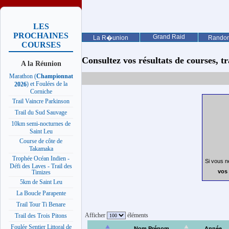
LES
PROCHAINES
Grand Raid
La R�union
Rando
COURSES
Consultez vos résultats de courses, trai
A la Réunion
Marathon (
Championnat
) et Foulées de la
2026
Corniche
Trail Vaincre Parkinson
Trail du Sud Sauvage
10km semi-nocturnes de
Saint Leu
Course de côte de
Takamaka
Trophée Océan Indien -
Si vous n
Défi des Laves - Trail des
vos 
Timizes
5km de Saint Leu
La Boucle Parapente
Trail Tour Ti Benare
Afficher
éléments
Trail des Trois Pitons
Foulée Sentier Littoral de
Nom Prénom
Année