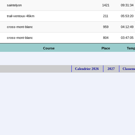
saintelyon
1421
09:31:34
trail-ventoux-46km
211
05:53:20
cross-mont-blanc
959
04:12:49
cross-mont-blanc
804
03:47:05
Course
Place
Tem
Calendrier 2026
2027
Classem