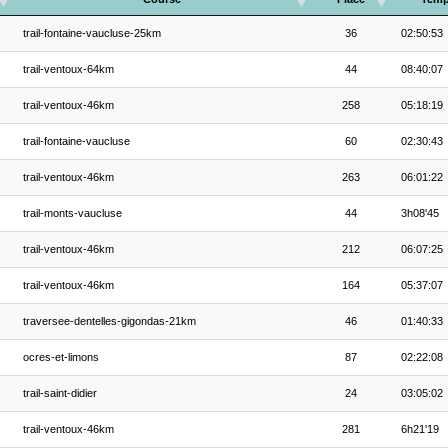
trail-fontaine-vaucluse-25km
36
02:50:53
trail-ventoux-64km
44
08:40:07
trail-ventoux-46km
258
05:18:19
trail-fontaine-vaucluse
60
02:30:43
trail-ventoux-46km
263
06:01:22
trail-monts-vaucluse
44
3h08'45
trail-ventoux-46km
212
06:07:25
trail-ventoux-46km
164
05:37:07
traversee-dentelles-gigondas-21km
46
01:40:33
ocres-et-limons
87
02:22:08
trail-saint-didier
24
03:05:02
trail-ventoux-46km
281
6h21'19