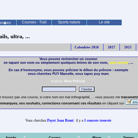
Courses - Trail
Sports nature
Le site
nn�es
ls, ultra, ...
Calendrier 2026
2027
2025
Vous pouvez rechercher un coureur
en tapant son nom ou simplement quelques lettres de son nom,
sans accent
, ...
En cas d'homonyme, vous pouvez préciser le début du prénom : exemple
vous cherchez PUY Marcelle, vous tapez puy marc
toujours
Nom Prénom
e trouvez pas une course, si votre nom est mal orthographié, ... vous pouvez me
transmettr
remarques, vos souhaits, corrections concernant ces résultats
en cliquant sur
Vous cherchez
Payet Jean Remi
: il y a
1 courses trouvée
Année
Course
Place
Temps