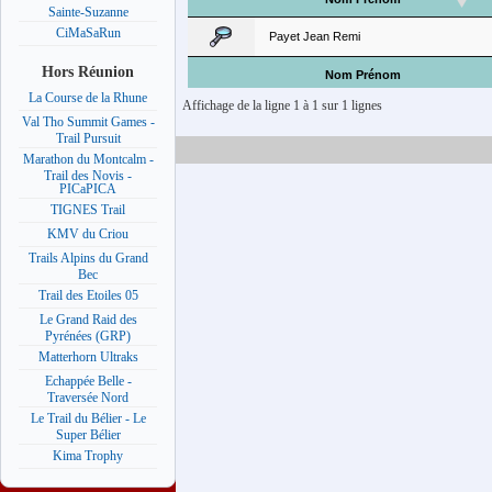
Sainte-Suzanne
CiMaSaRun
Payet Jean Remi
Hors Réunion
Nom Prénom
La Course de la Rhune
Affichage de la ligne 1 à 1 sur 1 lignes
Val Tho Summit Games -
Trail Pursuit
Marathon du Montcalm -
Trail des Novis -
PICaPICA
TIGNES Trail
KMV du Criou
Trails Alpins du Grand
Bec
Trail des Etoiles 05
Le Grand Raid des
Pyrénées (GRP)
Matterhorn Ultraks
Echappée Belle -
Traversée Nord
Le Trail du Bélier - Le
Super Bélier
Kima Trophy