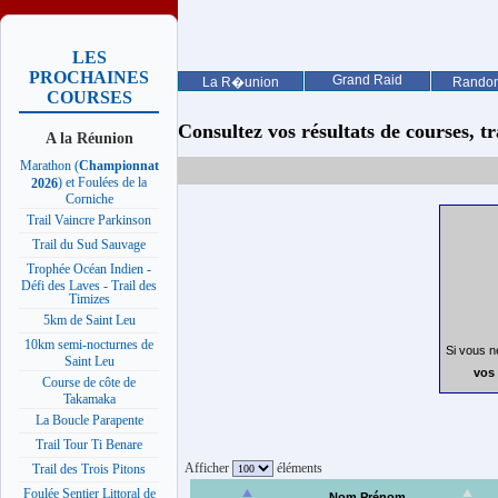
LES
PROCHAINES
Grand Raid
La R�union
Rando
COURSES
Consultez vos résultats de courses, trai
A la Réunion
Marathon (
Championnat
) et Foulées de la
2026
Corniche
Trail Vaincre Parkinson
Trail du Sud Sauvage
Trophée Océan Indien -
Défi des Laves - Trail des
Timizes
5km de Saint Leu
10km semi-nocturnes de
Si vous n
Saint Leu
vos 
Course de côte de
Takamaka
La Boucle Parapente
Trail Tour Ti Benare
Afficher
éléments
Trail des Trois Pitons
Foulée Sentier Littoral de
Nom Prénom