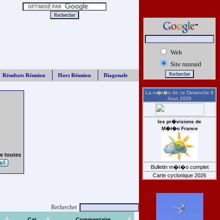
Web
Site runraid
Résultats Réunion
Hors Réunion
Diagonale
La m�t�o de ce
Dimanche 9
Aout 2026
les pr�visions de
M�t�o France
e toutes
Bulletin m�t�o complet
Carte cyclonique 2026
Rechercher
Cat
Commentaire