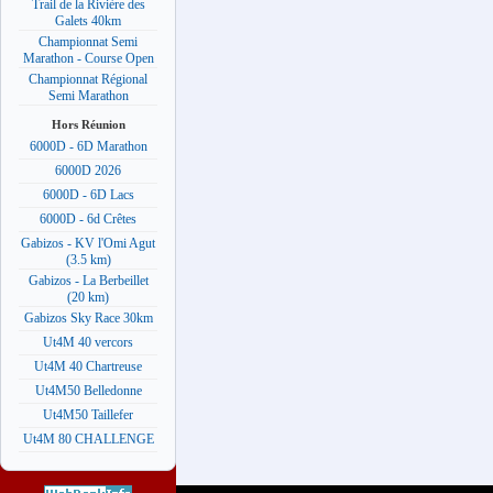
Trail de la Rivière des
Galets 40km
Championnat Semi
Marathon - Course Open
Championnat Régional
Semi Marathon
Hors Réunion
6000D - 6D Marathon
6000D 2026
6000D - 6D Lacs
6000D - 6d Crêtes
Gabizos - KV l'Omi Agut
(3.5 km)
Gabizos - La Berbeillet
(20 km)
Gabizos Sky Race 30km
Ut4M 40 vercors
Ut4M 40 Chartreuse
Ut4M50 Belledonne
Ut4M50 Taillefer
Ut4M 80 CHALLENGE