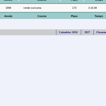
1998
ronde-curcuma
173
3.16.08
Année
Course
Place
Temps
Calendrier 2026
2027
Classem