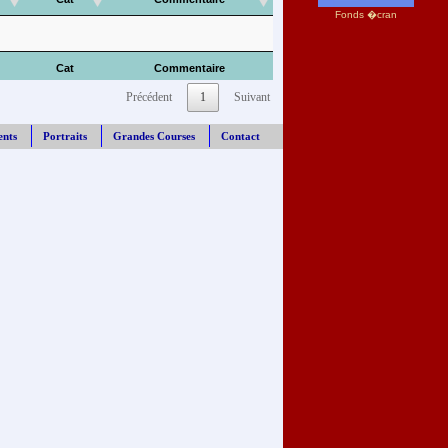
Fonds �cran
Cat
Commentaire
Précédent
1
Suivant
ents
Portraits
Grandes Courses
Contact