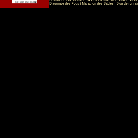
Sport
Sports extr�mes
Ce site est list� dans la cat�gorie
:
Diagonale des Fous
Marathon des Sables
Blog de runrai
|
|