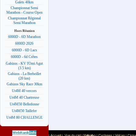
Galets 40km
Championnat Semi
Marathon - Course Open
Championnat Régional
Semi Marathon
Hors Réunion
6000D - 6D Marathon
6000D 2026
6000D - 6D Lacs
6000D - 6d Crêtes
Gabizos - KV l'Omi Agut
(3.5 km)
Gabizos - La Berbeillet
(20 km)
Gabizos Sky Race 30km
Ut4M 40 vercors
Ut4M 40 Chartreuse
Ut4M50 Belledonne
Ut4M50 Taillefer
Ut4M 80 CHALLENGE
Accueil
Vue du ciel
M�t�o
Cyclones
Volcan
Cirqu
|
|
|
|
|
|