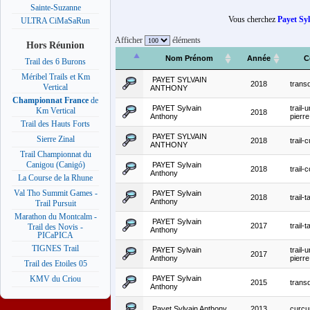
Sainte-Suzanne
Vous cherchez
Payet Sy
ULTRA CiMaSaRun
Afficher
éléments
Hors Réunion
Nom Prénom
Année
C
Trail des 6 Burons
Méribel Trails et Km
PAYET SYLVAIN
2018
transd
Vertical
ANTHONY
Championnat France
de
PAYET Sylvain
trail-
Km Vertical
2018
Anthony
pierre
Trail des Hauts Forts
PAYET SYLVAIN
Sierre Zinal
2018
trail
ANTHONY
Trail Championnat du
Canigou (Canigó)
PAYET Sylvain
2018
trail-
Anthony
La Course de la Rhune
Val Tho Summit Games -
PAYET Sylvain
2018
trail-
Anthony
Trail Pursuit
Marathon du Montcalm -
PAYET Sylvain
2017
trail-
Trail des Novis -
Anthony
PICaPICA
TIGNES Trail
PAYET Sylvain
trail-
2017
Anthony
pierre
Trail des Etoiles 05
PAYET Sylvain
KMV du Criou
2015
transd
Anthony
Payet Sylvain Anthony
2013
curc