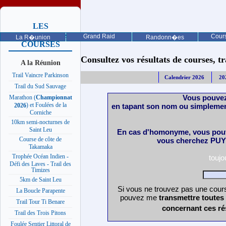
LES
PROCHAINES
Grand Raid
Cours
La R�union
Randonn�es
COURSES
Consultez vos résultats de courses, trai
A la Réunion
Trail Vaincre Parkinson
Calendrier 2026
20
Trail du Sud Sauvage
Vous pouvez
Marathon (
Championnat
) et Foulées de la
en tapant son nom ou simplemen
2026
Corniche
10km semi-nocturnes de
Saint Leu
En cas d'homonyme, vous pouv
Course de côte de
vous cherchez PUY 
Takamaka
Trophée Océan Indien -
touj
Défi des Laves - Trail des
Timizes
5km de Saint Leu
Si vous ne trouvez pas une cours
La Boucle Parapente
pouvez me
transmettre toutes
Trail Tour Ti Benare
concernant ces ré
Trail des Trois Pitons
Foulée Sentier Littoral de