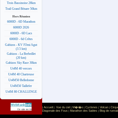
Trois Bassinoise 28km
Trail Grand Bénare 50km
Hors Réunion
6000D - 6D Marathon
6000D 2026
6000D - 6D Lacs
6000D - 6d Crêtes
Gabizos - KV l'Omi Agut
(3.5 km)
Gabizos - La Berbeillet
(20 km)
Gabizos Sky Race 30km
Ut4M 40 vercors
Ut4M 40 Chartreuse
Ut4M50 Belledonne
Ut4M50 Taillefer
Ut4M 80 CHALLENGE
Accueil
Vue du ciel
M�t�o
Cyclones
Volcan
Cirqu
|
|
|
|
|
|
Sport
Sports extr�mes
Ce site est list� dans la cat�gorie
:
Diagonale des Fous
Marathon des Sables
Blog de runrai
|
|