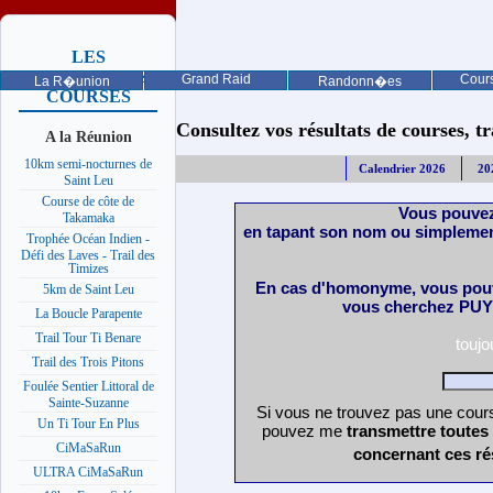
LES
PROCHAINES
Grand Raid
Cours
La R�union
Randonn�es
COURSES
Consultez vos résultats de courses, trai
A la Réunion
10km semi-nocturnes de
Calendrier 2026
20
Saint Leu
Course de côte de
Vous pouvez
Takamaka
en tapant son nom ou simplemen
Trophée Océan Indien -
Défi des Laves - Trail des
Timizes
En cas d'homonyme, vous pouv
5km de Saint Leu
vous cherchez PUY 
La Boucle Parapente
Trail Tour Ti Benare
touj
Trail des Trois Pitons
Foulée Sentier Littoral de
Sainte-Suzanne
Si vous ne trouvez pas une cours
Un Ti Tour En Plus
pouvez me
transmettre toutes
CiMaSaRun
concernant ces ré
ULTRA CiMaSaRun