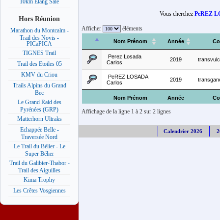
10km Etang Salé
Vous cherchez
PeREZ L
Hors Réunion
Afficher
éléments
Marathon du Montcalm -
Trail des Novis -
Nom Prénom
Année
Co
PICaPICA
TIGNES Trail
Perez Losada
2019
transvulc
Carlos
Trail des Etoiles 05
KMV du Criou
PeREZ LOSADA
2019
transgan
Carlos
Trails Alpins du Grand
Bec
Nom Prénom
Année
Co
Le Grand Raid des
Pyrénées (GRP)
Affichage de la ligne 1 à 2 sur 2 lignes
Matterhorn Ultraks
Echappée Belle -
Calendrier 2026
2
Traversée Nord
Le Trail du Bélier - Le
Super Bélier
Trail du Galibier-Thabor -
Trail des Aiguilles
Kima Trophy
Les Crêtes Vosgiennes