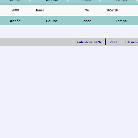
2008
fraise
34
1h52'16
Année
Course
Place
Temps
Calendrier 2026
2027
Classem