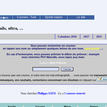
Courses - Trail
Sports nature
Le site
nn�es
ls, ultra, ...
Calendrier 2026
2027
2025
Vous pouvez rechercher un coureur
en tapant son nom ou simplement quelques lettres de son nom,
sans accent
, ...
En cas d'homonyme, vous pouvez préciser le début du prénom : exemple
vous cherchez PUY Marcelle, vous tapez puy marc
toujours
Nom Prénom
e trouvez pas une course, si votre nom est mal orthographié, ... vous pouvez me
transmettr
remarques, vos souhaits, corrections concernant ces résultats
en cliquant sur
Vous cherchez
Philippe AXFA
: il y a
1 courses trouvée
Année
Course
Place
Temps