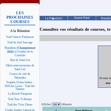
LES
PROCHAINES
Grand Raid
La R�union
Rando
COURSES
Consultez vos résultats de courses, trai
A la Réunion
Trail Vaincre Parkinson
Trail du Sud Sauvage
Marathon (
Championnat
) et Foulées de la
2026
Corniche
5km de Saint Leu
10km semi-nocturnes de
Saint Leu
Course de côte de
Takamaka
Si vous n
Trophée Océan Indien -
vos 
Défi des Laves - Trail des
Timizes
La Boucle Parapente
Trail Tour Ti Benare
Afficher
éléments
Trail des Trois Pitons
Foulée Sentier Littoral de
Nom Prénom