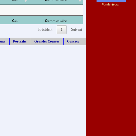
Fonds �cran
Cat
Commentaire
Précédent
1
Suivant
ents
Portraits
Grandes Courses
Contact