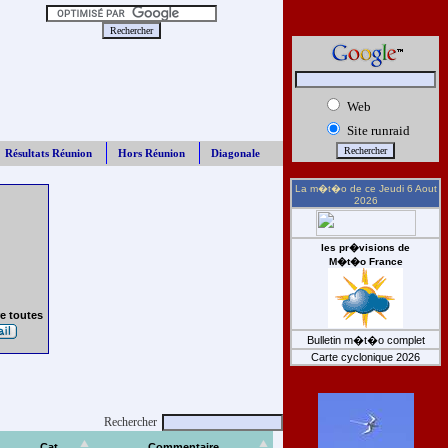
Web
Site runraid
Résultats Réunion
Hors Réunion
Diagonale
La m�t�o de ce
Jeudi 6 Aout
2026
les pr�visions de
M�t�o France
e toutes
Bulletin m�t�o complet
Carte cyclonique 2026
Rechercher
Cat
Commentaire