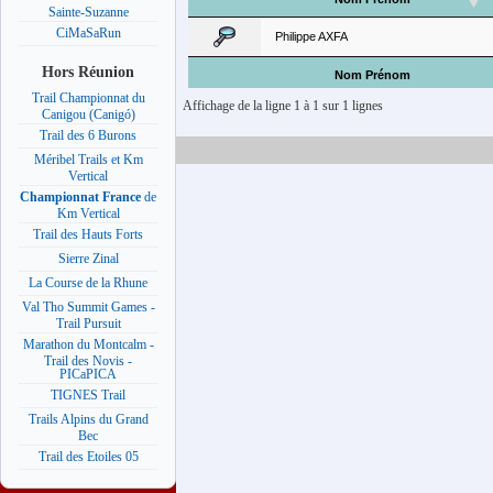
Sainte-Suzanne
CiMaSaRun
Philippe AXFA
Hors Réunion
Nom Prénom
Trail Championnat du
Affichage de la ligne 1 à 1 sur 1 lignes
Canigou (Canigó)
Trail des 6 Burons
Méribel Trails et Km
Vertical
Championnat France
de
Km Vertical
Trail des Hauts Forts
Sierre Zinal
La Course de la Rhune
Val Tho Summit Games -
Trail Pursuit
Marathon du Montcalm -
Trail des Novis -
PICaPICA
TIGNES Trail
Trails Alpins du Grand
Bec
Trail des Etoiles 05