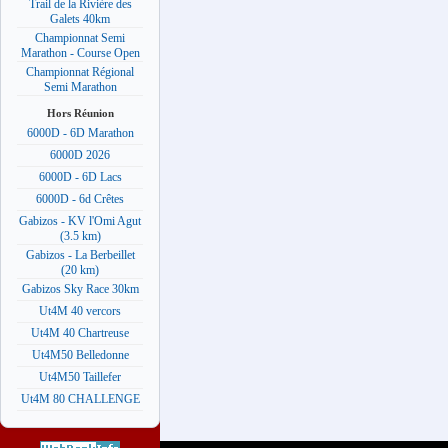
Trail de la Rivière des
Galets 40km
Championnat Semi
Marathon - Course Open
Championnat Régional
Semi Marathon
Hors Réunion
6000D - 6D Marathon
6000D 2026
6000D - 6D Lacs
6000D - 6d Crêtes
Gabizos - KV l'Omi Agut
(3.5 km)
Gabizos - La Berbeillet
(20 km)
Gabizos Sky Race 30km
Ut4M 40 vercors
Ut4M 40 Chartreuse
Ut4M50 Belledonne
Ut4M50 Taillefer
Ut4M 80 CHALLENGE