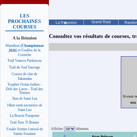
LES
PROCHAINES
Grand Raid
La R�union
Rando
COURSES
Consultez vos résultats de courses, trai
A la Réunion
Marathon (
Championnat
) et Foulées de la
2026
Corniche
Trail Vaincre Parkinson
Trail du Sud Sauvage
Course de côte de
Takamaka
Trophée Océan Indien -
Défi des Laves - Trail des
Timizes
Si vous n
5km de Saint Leu
vos 
10km semi-nocturnes de
Saint Leu
La Boucle Parapente
Trail Tour Ti Benare
Afficher
éléments
Foulée Sentier Littoral de
Sainte-Suzanne
Nom Prénom