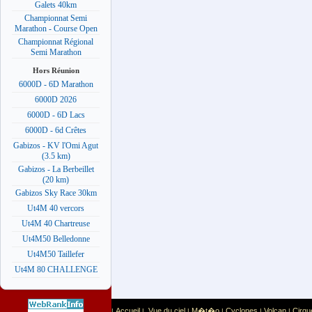
Galets 40km
Championnat Semi
Marathon - Course Open
Championnat Régional
Semi Marathon
Hors Réunion
6000D - 6D Marathon
6000D 2026
6000D - 6D Lacs
6000D - 6d Crêtes
Gabizos - KV l'Omi Agut
(3.5 km)
Gabizos - La Berbeillet
(20 km)
Gabizos Sky Race 30km
Ut4M 40 vercors
Ut4M 40 Chartreuse
Ut4M50 Belledonne
Ut4M50 Taillefer
Ut4M 80 CHALLENGE
Accueil
Vue du ciel
M�t�o
Cyclones
Volcan
Cirqu
|
|
|
|
|
|