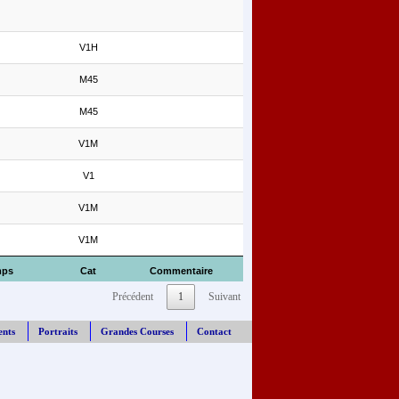
V1H
M45
M45
V1M
V1
V1M
V1M
mps
Cat
Commentaire
Précédent
1
Suivant
ents
Portraits
Grandes Courses
Contact