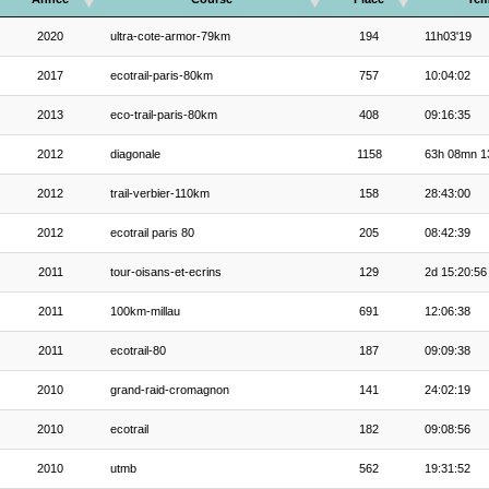
2020
ultra-cote-armor-79km
194
11h03'19
2017
ecotrail-paris-80km
757
10:04:02
2013
eco-trail-paris-80km
408
09:16:35
2012
diagonale
1158
63h 08mn 1
2012
trail-verbier-110km
158
28:43:00
2012
ecotrail paris 80
205
08:42:39
2011
tour-oisans-et-ecrins
129
2d 15:20:56
2011
100km-millau
691
12:06:38
2011
ecotrail-80
187
09:09:38
2010
grand-raid-cromagnon
141
24:02:19
2010
ecotrail
182
09:08:56
2010
utmb
562
19:31:52