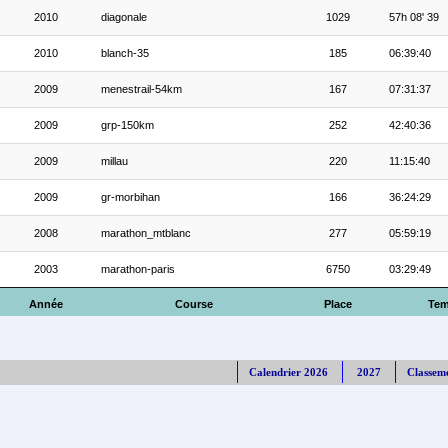
2010
diagonale
1029
57h 08' 39
2010
blanch-35
185
06:39:40
2009
menestrail-54km
167
07:31:37
2009
grp-150km
252
42:40:36
2009
millau
220
11:15:40
2009
gr-morbihan
166
36:24:29
2008
marathon_mtblanc
277
05:59:19
2003
marathon-paris
6750
03:29:49
Année
Course
Place
Te
Calendrier 2026
2027
Classem