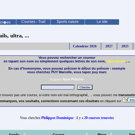
Courses - Trail
Sports nature
Le site
nn�es
ls, ultra, ...
Calendrier 2026
2027
2025
Vous pouvez rechercher un coureur
en tapant son nom ou simplement quelques lettres de son nom,
sans accent
, ...
En cas d'homonyme, vous pouvez préciser le début du prénom : exemple
vous cherchez PUY Marcelle, vous tapez puy marc
toujours
Nom Prénom
e trouvez pas une course, si votre nom est mal orthographié, ... vous pouvez me
transmettr
remarques, vos souhaits, corrections concernant ces résultats
en cliquant sur
Vous cherchez
Philippot Dominique
: il y a
20 courses trouvées
Année
Course
Place
Te