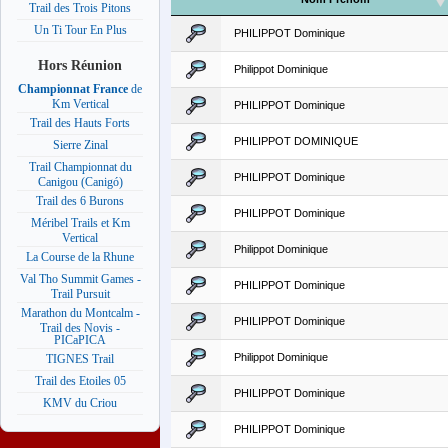
Trail des Trois Pitons
Un Ti Tour En Plus
PHILIPPOT Dominique
Hors Réunion
Philippot Dominique
Championnat France
de
Km Vertical
PHILIPPOT Dominique
Trail des Hauts Forts
PHILIPPOT DOMINIQUE
Sierre Zinal
Trail Championnat du
PHILIPPOT Dominique
Canigou (Canigó)
Trail des 6 Burons
PHILIPPOT Dominique
Méribel Trails et Km
Vertical
Philippot Dominique
La Course de la Rhune
Val Tho Summit Games -
PHILIPPOT Dominique
Trail Pursuit
Marathon du Montcalm -
PHILIPPOT Dominique
Trail des Novis -
PICaPICA
Philippot Dominique
TIGNES Trail
Trail des Etoiles 05
PHILIPPOT Dominique
KMV du Criou
PHILIPPOT Dominique