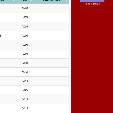
Fonds �cran
M4M
M55
V2H
3
V2H
V2H
V2H
M50
V2M
V2H
M45
V1H
V1H