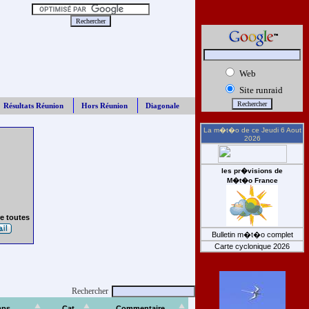
Web
Site runraid
Résultats Réunion
Hors Réunion
Diagonale
La m�t�o de ce
Jeudi 6 Aout
2026
les pr�visions de
M�t�o France
e toutes
Bulletin m�t�o complet
Carte cyclonique 2026
Rechercher
mps
Cat
Commentaire