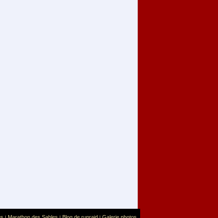
us
Marathon des Sables
Blog de runraid
Galerie photos
|
|
|