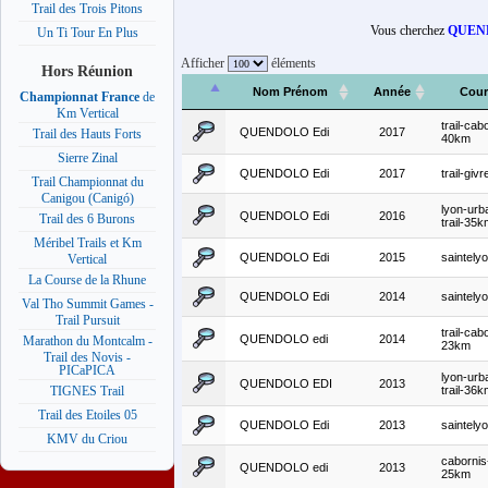
Trail des Trois Pitons
Vous cherchez
QUEN
Un Ti Tour En Plus
Afficher
éléments
Hors Réunion
Nom Prénom
Année
Cour
Championnat France
de
Km Vertical
trail-cab
QUENDOLO Edi
2017
Trail des Hauts Forts
40km
Sierre Zinal
QUENDOLO Edi
2017
trail-givr
Trail Championnat du
Canigou (Canigó)
lyon-urb
QUENDOLO Edi
2016
Trail des 6 Burons
trail-35
Méribel Trails et Km
QUENDOLO Edi
2015
saintely
Vertical
La Course de la Rhune
QUENDOLO Edi
2014
saintely
Val Tho Summit Games -
Trail Pursuit
trail-cab
QUENDOLO edi
2014
Marathon du Montcalm -
23km
Trail des Novis -
PICaPICA
lyon-urb
QUENDOLO EDI
2013
trail-36
TIGNES Trail
Trail des Etoiles 05
QUENDOLO Edi
2013
saintely
KMV du Criou
cabornis
QUENDOLO edi
2013
25km