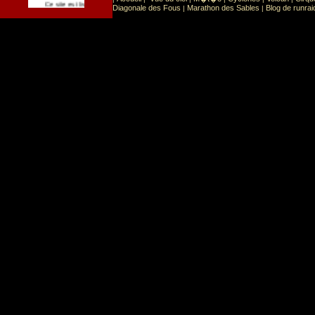
Sport
Sports extr�mes
Ce site est list� dans la cat�gorie
:
Diagonale des Fous
Marathon des Sables
Blog de runrai
|
|