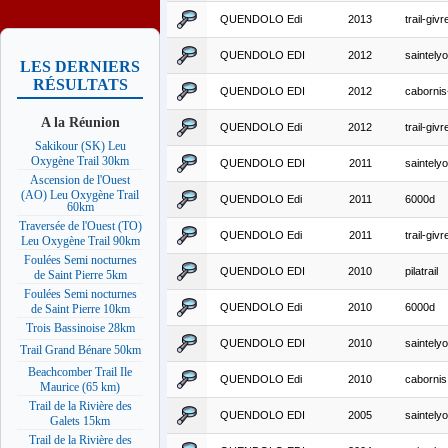
QUENDOLO Edi
2013
trail-givr
QUENDOLO EDI
2012
saintely
LES DERNIERS
RÉSULTATS
QUENDOLO EDI
2012
cabornis
A la Réunion
QUENDOLO Edi
2012
trail-givr
Sakikour (SK) Leu
Oxygène Trail 30km
QUENDOLO EDI
2011
saintely
Ascension de l'Ouest
(AO) Leu Oxygène Trail
QUENDOLO Edi
2011
6000d
60km
Traversée de l'Ouest (TO)
QUENDOLO Edi
2011
trail-givr
Leu Oxygène Trail 90km
Foulées Semi nocturnes
QUENDOLO EDI
2010
pilatrail
de Saint Pierre 5km
Foulées Semi nocturnes
QUENDOLO Edi
2010
6000d
de Saint Pierre 10km
Trois Bassinoise 28km
QUENDOLO EDI
2010
saintely
Trail Grand Bénare 50km
Beachcomber Trail Ile
QUENDOLO Edi
2010
cabornis
Maurice (65 km)
Trail de la Rivière des
QUENDOLO EDI
2005
saintely
Galets 15km
Trail de la Rivière des