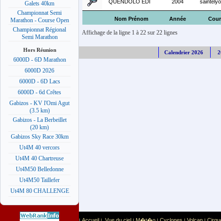
QUENDOLO EDI
2004
saintely
Galets 40km
Championnat Semi
Nom Prénom
Année
Cour
Marathon - Course Open
Championnat Régional
Affichage de la ligne 1 à 22 sur 22 lignes
Semi Marathon
Hors Réunion
Calendrier 2026
2
6000D - 6D Marathon
6000D 2026
6000D - 6D Lacs
6000D - 6d Crêtes
Gabizos - KV l'Omi Agut
(3.5 km)
Gabizos - La Berbeillet
(20 km)
Gabizos Sky Race 30km
Ut4M 40 vercors
Ut4M 40 Chartreuse
Ut4M50 Belledonne
Ut4M50 Taillefer
Ut4M 80 CHALLENGE
Accueil
Vue du ciel
M�t�o
Cyclones
Volcan
Cirqu
|
|
|
|
|
|