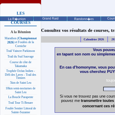
LES
PROCHAINES
Grand Raid
Cours
La R�union
Randonn�es
COURSES
Consultez vos résultats de courses, trai
A la Réunion
Marathon (
Championnat
Calendrier 2026
20
) et Foulées de la
2026
Corniche
Vous pouvez
Trail Vaincre Parkinson
en tapant son nom ou simplemen
Trail du Sud Sauvage
Course de côte de
Takamaka
En cas d'homonyme, vous pouv
Trophée Océan Indien -
vous cherchez PUY 
Défi des Laves - Trail des
Timizes
touj
5km de Saint Leu
10km semi-nocturnes de
Saint Leu
Si vous ne trouvez pas une cours
La Boucle Parapente
pouvez me
transmettre toutes
Trail Tour Ti Benare
concernant ces ré
Foulée Sentier Littoral de
Sainte-Suzanne