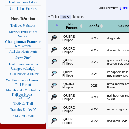
Trail des Trois Pitons
Vous cherchez
QUERE
Un Ti Tour En Plus
Afficher
éléments
Hors Réunion
Nom
Trail des 6 Burons
Année
Cours
Prénom
Méribel Trails et Km
Vertical
QUERE
2025
diagonale
Philippe
Championnat France
de
Km Vertical
QUERE
2025
dossards-diago
Trail des Hauts Forts
Philippe
Sierre Zinal
QUERE
grand-raid-que
2025
Philippe
grande-travers
Trail Championnat du
Canigou (Canigó)
Quere
echappee-belle
2024
La Course de la Rhune
Philippe
traversee-nord
Val Tho Summit Games -
QUeRe
utma-monts-arr
Trail Pursuit
2023
Philippe
65km
Marathon du Montcalm -
Trail des Novis -
QUERE
trail-bout-du-m
2023
PICaPICA
Philippe
57km
TIGNES Trail
QUERE
2022
mascareignes
Trail des Etoiles 05
Philippe
KMV du Criou
QUERE
2022
dossards-MAS
Philippe