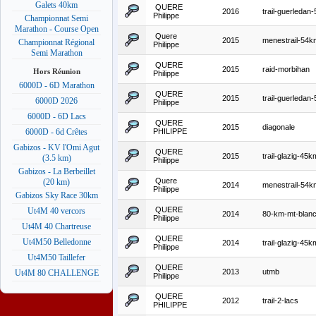
Galets 40km
QUERE
2016
trail-guerledan
Philippe
Championnat Semi
Marathon - Course Open
Quere
2015
menestrail-54k
Championnat Régional
Philippe
Semi Marathon
QUERE
2015
raid-morbihan
Hors Réunion
Philippe
6000D - 6D Marathon
QUERE
2015
trail-guerledan
6000D 2026
Philippe
6000D - 6D Lacs
QUERE
2015
diagonale
PHILIPPE
6000D - 6d Crêtes
Gabizos - KV l'Omi Agut
QUERE
2015
trail-glazig-45k
(3.5 km)
Philippe
Gabizos - La Berbeillet
Quere
(20 km)
2014
menestrail-54k
Philippe
Gabizos Sky Race 30km
QUERE
Ut4M 40 vercors
2014
80-km-mt-blan
Philippe
Ut4M 40 Chartreuse
QUERE
Ut4M50 Belledonne
2014
trail-glazig-45k
Philippe
Ut4M50 Taillefer
QUERE
2013
utmb
Ut4M 80 CHALLENGE
Philippe
QUERE
2012
trail-2-lacs
PHILIPPE