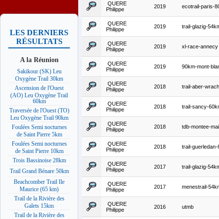
QUERE
2019
ecotrail-paris-
Philippe
QUERE
2019
trail-glazig-54k
Philippe
LES DERNIERS
RÉSULTATS
QUERE
2019
xl-race-annecy
Philippe
A la Réunion
QUERE
2019
90km-mont-bla
Philippe
Sakikour (SK) Leu
Oxygène Trail 30km
QUERE
2018
trail-aber-wra
Ascension de l'Ouest
Philippe
(AO) Leu Oxygène Trail
60km
QUERE
2018
trail-sancy-60
Philippe
Traversée de l'Ouest (TO)
Leu Oxygène Trail 90km
QUERE
2018
tdb-montee-ma
Foulées Semi nocturnes
Philippe
de Saint Pierre 5km
Foulées Semi nocturnes
QUERE
2018
trail-guerledan
Philippe
de Saint Pierre 10km
Trois Bassinoise 28km
QUERE
2017
trail-glazig-54k
Philippe
Trail Grand Bénare 50km
Beachcomber Trail Ile
QUERE
2017
menestrail-54k
Maurice (65 km)
Philippe
Trail de la Rivière des
QUERE
Galets 15km
2016
utmb
Philippe
Trail de la Rivière des