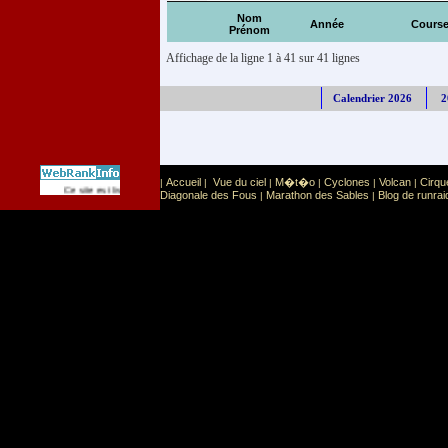
Nom
Année
Cours
Prénom
Affichage de la ligne 1 à 41 sur 41 lignes
Calendrier 2026
2
Accueil
Vue du ciel
M�t�o
Cyclones
Volcan
Cirqu
|
|
|
|
|
|
Sport
Sports extr�mes
Ce site est list� dans la cat�gorie
:
Diagonale des Fous
Marathon des Sables
Blog de runrai
|
|