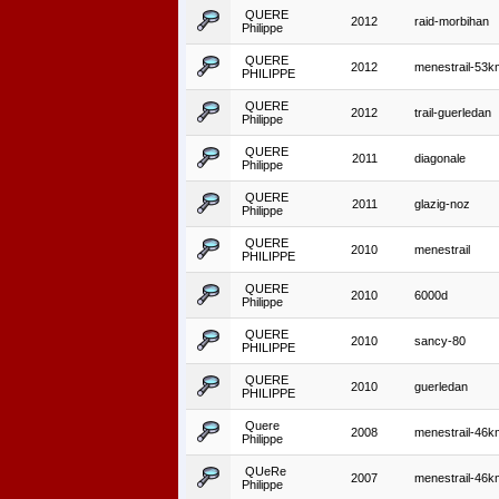
QUERE
2012
raid-morbihan
Philippe
QUERE
2012
menestrail-53k
PHILIPPE
QUERE
2012
trail-guerledan
Philippe
QUERE
2011
diagonale
Philippe
QUERE
2011
glazig-noz
Philippe
QUERE
2010
menestrail
PHILIPPE
QUERE
2010
6000d
Philippe
QUERE
2010
sancy-80
PHILIPPE
QUERE
2010
guerledan
PHILIPPE
Quere
2008
menestrail-46k
Philippe
QUeRe
2007
menestrail-46k
Philippe