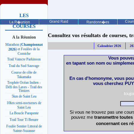
LES
PROCHAINES
Grand Raid
Cours
La R�union
Randonn�es
COURSES
Consultez vos résultats de courses, trai
A la Réunion
Marathon (
Championnat
Calendrier 2026
20
) et Foulées de la
2026
Corniche
Vous pouvez
Trail Vaincre Parkinson
en tapant son nom ou simplemen
Trail du Sud Sauvage
Course de côte de
Takamaka
En cas d'homonyme, vous pouv
Trophée Océan Indien -
vous cherchez PUY 
Défi des Laves - Trail des
Timizes
touj
5km de Saint Leu
10km semi-nocturnes de
Saint Leu
Si vous ne trouvez pas une cours
La Boucle Parapente
pouvez me
transmettre toutes
Trail Tour Ti Benare
concernant ces ré
Foulée Sentier Littoral de
Sainte-Suzanne