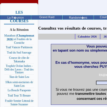
LES
PROCHAINES
Grand Raid
Cours
La R�union
Randonn�es
COURSES
Consultez vos résultats de courses, trai
A la Réunion
Marathon (
Championnat
Calendrier 2026
20
) et Foulées de la
2026
Corniche
Vous pouvez
Trail Vaincre Parkinson
en tapant son nom ou simplemen
Trail du Sud Sauvage
Course de côte de
Takamaka
En cas d'homonyme, vous pouv
Trophée Océan Indien -
vous cherchez PUY 
Défi des Laves - Trail des
Timizes
touj
5km de Saint Leu
10km semi-nocturnes de
Saint Leu
Si vous ne trouvez pas une cours
La Boucle Parapente
pouvez me
transmettre toutes
Trail Tour Ti Benare
concernant ces ré
Foulée Sentier Littoral de
Sainte-Suzanne