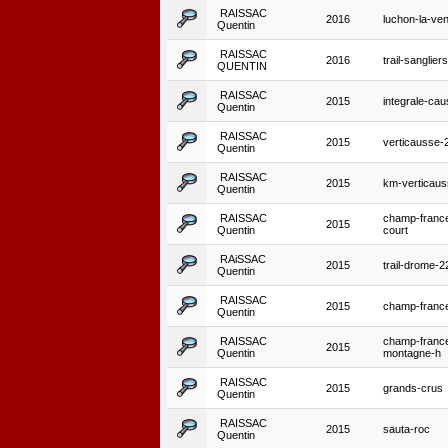
RAISSAC
2016
luchon-la-ve
Quentin
RAISSAC
2016
trail-sangliers
QUENTIN
RAISSAC
2015
integrale-ca
Quentin
RAISSAC
2015
verticausse
Quentin
RAISSAC
2015
km-verticau
Quentin
RAISSAC
champ-france-
2015
Quentin
court
RAiSSAC
2015
trail-drome-
Quentin
RAISSAC
2015
champ-franc
Quentin
RAISSAC
champ-franc
2015
Quentin
montagne-h
RAISSAC
2015
grands-crus
Quentin
RAISSAC
2015
sauta-roc
Quentin