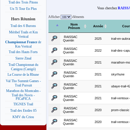
Trail des Trois Pitons
Vous cherchez
RAISSA
Un Ti Tour En Plus
Afficher
éléments
Hors Réunion
Nom
Trail des 6 Burons
Année
Cour
Prénom
Méribel Trails et Km
Vertical
RAISSAC
2025
trail-en-aubr
Quentin
Championnat France
de
Km Vertical
RAISSAC
2022
trail-des-cap
Trail des Hauts Forts
Quentin
Sierre Zinal
RAiSSAC
2021
marathon-mo
Quentin
Trail Championnat du
Canigou (Canigó)
RAiSSAC
2021
skyrhune
La Course de la Rhune
Quentin
Val Tho Summit Games -
RAISSAC
Trail Pursuit
2021
ubaye-trail-
Quentin
Marathon du Montcalm -
Trail des Novis -
RAISSAC
2021
trail-ventou
PICaPICA
Quentin
TIGNES Trail
RAISSAC
2020
prom-classic
Trail des Etoiles 05
Quentin
KMV du Criou
RAISSAC
2020
trail-ventou
Quentin