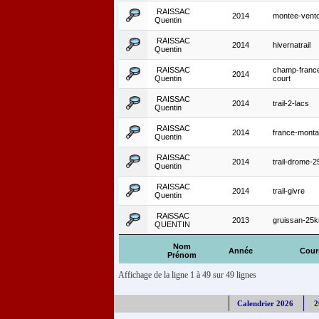
RAISSAC
2014
montee-vent
Quentin
RAISSAC
2014
hivernatrail
Quentin
RAISSAC
champ-france-
2014
Quentin
court
RAISSAC
2014
trail-2-lacs
Quentin
RAISSAC
2014
france-mont
Quentin
RAISSAC
2014
trail-drome-
Quentin
RAISSAC
2014
trail-givre
Quentin
RAiSSAC
2013
gruissan-25
QUENTIN
Nom
Année
Cour
Prénom
Affichage de la ligne 1 à 49 sur 49 lignes
Calendrier 2026
2