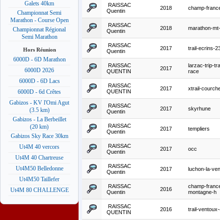
Galets 40km
RAISSAC
2018
champ-france-
Quentin
Championnat Semi
Marathon - Course Open
RAISSAC
2018
marathon-mt-
Championnat Régional
Quentin
Semi Marathon
RAISSAC
2017
trail-ecrins-
Hors Réunion
Quentin
6000D - 6D Marathon
RAISSAC
larzac-trip-tra
2017
6000D 2026
QUENTIN
race
6000D - 6D Lacs
RAISSAC
2017
xtrail-courc
QUENTIN
6000D - 6d Crêtes
Gabizos - KV l'Omi Agut
RAISSAC
2017
skyrhune
(3.5 km)
Quentin
Gabizos - La Berbeillet
RAISSAC
(20 km)
2017
templiers
Quentin
Gabizos Sky Race 30km
RAISSAC
Ut4M 40 vercors
2017
occ
Quentin
Ut4M 40 Chartreuse
RAISSAC
Ut4M50 Belledonne
2017
luchon-la-ve
Quentin
Ut4M50 Taillefer
RAISSAC
champ-franc
2016
Ut4M 80 CHALLENGE
Quentin
montagne-h
RAISSAC
2016
trail-ventou
QUENTIN