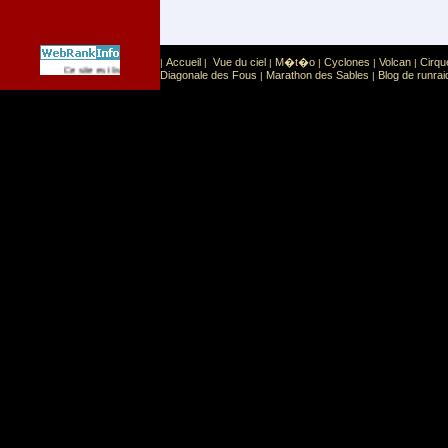
Accueil
Vue du ciel
M�t�o
Cyclones
Volcan
Cirqu
|
|
|
|
|
|
Sport
Sports extr�mes
Ce site est list� dans la cat�gorie
:
Diagonale des Fous
Marathon des Sables
Blog de runrai
|
|