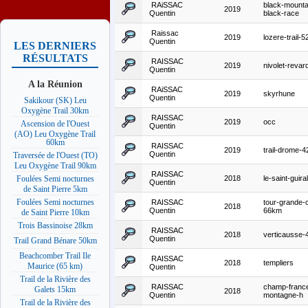
RAiSSAC
black-mountai
2019
Quentin
black-race
Raissac
2019
lozere-trail-
Quentin
LES DERNIERS
RÉSULTATS
RAISSAC
2019
nivolet-reva
Quentin
A la Réunion
RAiSSAC
2019
skyrhune
Quentin
Sakikour (SK) Leu
Oxygène Trail 30km
RAISSAC
2019
occ
Ascension de l'Ouest
Quentin
(AO) Leu Oxygène Trail
60km
RAISSAC
2019
trail-drome-
Quentin
Traversée de l'Ouest (TO)
Leu Oxygène Trail 90km
RAISSAC
2018
le-saint-guiral
Foulées Semi nocturnes
Quentin
de Saint Pierre 5km
Foulées Semi nocturnes
RAISSAC
tour-grande-
2018
Quentin
66km
de Saint Pierre 10km
Trois Bassinoise 28km
RAISSAC
2018
verticausse
Quentin
Trail Grand Bénare 50km
Beachcomber Trail Ile
RAISSAC
2018
templiers
Maurice (65 km)
Quentin
Trail de la Rivière des
RAISSAC
champ-franc
Galets 15km
2018
Quentin
montagne-h
Trail de la Rivière des