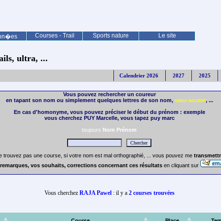
Courses - Trail
Sports nature
Le site
nn�es
ls, ultra, ...
Calendrier 2026
2027
2025
Vous pouvez rechercher un coureur
en tapant son nom ou simplement quelques lettres de son nom,
sans accent
, ...
En cas d'homonyme, vous pouvez préciser le début du prénom : exemple
vous cherchez PUY Marcelle, vous tapez puy marc
toujours
Nom Prénom
e trouvez pas une course, si votre nom est mal orthographié, ... vous pouvez me
transmettr
remarques, vos souhaits, corrections concernant ces résultats
en cliquant sur
Vous cherchez
RAJA Pawel
: il y a
2 courses trouvées
Course
Place
Te