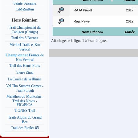
Sainte-Suzanne
CiMaSaRun
RAJA Pawel
2017
Hors Réunion
Raja Pawel
2012
Trail Championnat du
Canigou (Canigó)
Nom Prénom
Année
Trail des 6 Burons
Affichage de la ligne 1 à 2 sur 2 lignes
Méribel Trails et Km
Vertical
Championnat France
de
Km Vertical
Trail des Hauts Forts
Sierre Zinal
La Course de la Rhune
Val Tho Summit Games -
Trail Pursuit
Marathon du Montcalm -
Trail des Novis -
PICaPICA
TIGNES Trail
Trails Alpins du Grand
Bec
Trail des Etoiles 05