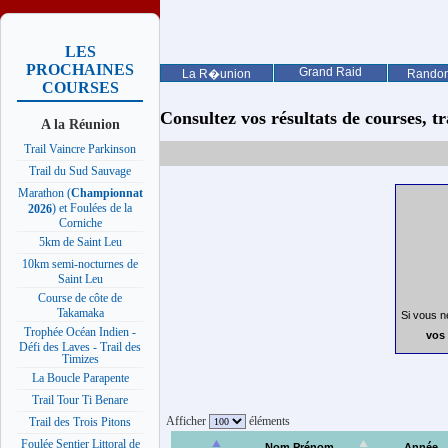
LES
PROCHAINES
Grand Raid
La R�union
Rando
COURSES
Consultez vos résultats de courses, trai
A la Réunion
Trail Vaincre Parkinson
Trail du Sud Sauvage
Marathon (
Championnat
) et Foulées de la
2026
Corniche
5km de Saint Leu
10km semi-nocturnes de
Saint Leu
Course de côte de
Takamaka
Si vous n
Trophée Océan Indien -
vos 
Défi des Laves - Trail des
Timizes
La Boucle Parapente
Trail Tour Ti Benare
Afficher
éléments
Trail des Trois Pitons
Foulée Sentier Littoral de
Nom Prénom
Année