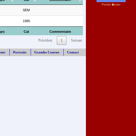
Fonds �cran
SEM
1985
mps
Cat
Commentaire
Précédent
1
Suivant
ents
Portraits
Grandes Courses
Contact