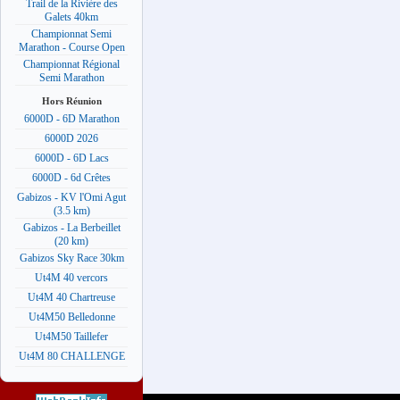
Trail de la Rivière des
Galets 40km
Championnat Semi
Marathon - Course Open
Championnat Régional
Semi Marathon
Hors Réunion
6000D - 6D Marathon
6000D 2026
6000D - 6D Lacs
6000D - 6d Crêtes
Gabizos - KV l'Omi Agut
(3.5 km)
Gabizos - La Berbeillet
(20 km)
Gabizos Sky Race 30km
Ut4M 40 vercors
Ut4M 40 Chartreuse
Ut4M50 Belledonne
Ut4M50 Taillefer
Ut4M 80 CHALLENGE