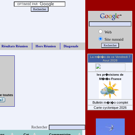
Web
Site runraid
Résultats Réunion
Hors Réunion
Diagonale
La m�t�o de ce
Vendredi 7
Aout 2026
les pr�visions de
M�t�o France
e toutes
Bulletin m�t�o complet
Carte cyclonique 2026
Rechercher
mps
Cat
Commentaire