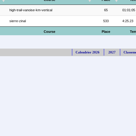
high-trail-vanoise-km-vertical
65
01:01:05
sierre-zinal
533
4:25.23
Course
Place
Te
Calendrier 2026
2027
Classem