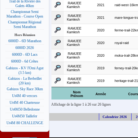
Trail de la Rivière des
RAMJEE
2021
raid-west-16km
Galets 40km
Kamlesh
Championnat Semi
RAMJEE
Marathon - Course Open
2021
mare-longue-tr
Kamlesh
Championnat Régional
Semi Marathon
RAMJEE
2020
ferme-trail-22k
Kamlesh
Hors Réunion
6000D - 6D Marathon
RAMJEE
2020
royal-raid
Kamlesh
6000D 2026
RAMJEE
6000D - 6D Lacs
2020
moka-trail-28k
Kamlesh
6000D - 6d Crêtes
RAMJEE
Gabizos - KV l'Omi Agut
2019
ferney-trail-20
Kamlesh
(3.5 km)
Gabizos - La Berbeillet
RAMJEE
2019
heritage-trail-
Kamlesh
(20 km)
Gabizos Sky Race 30km
Nom
Année
Cours
Ut4M 40 vercors
Prénom
Ut4M 40 Chartreuse
Affichage de la ligne 1 à 26 sur 26 lignes
Ut4M50 Belledonne
Ut4M50 Taillefer
Calendrier 2026
2
Ut4M 80 CHALLENGE