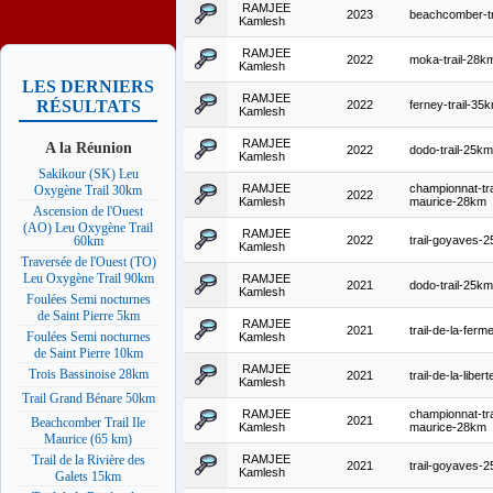
RAMJEE
2023
beachcomber-tr
Kamlesh
RAMJEE
2022
moka-trail-28k
Kamlesh
LES DERNIERS
RAMJEE
RÉSULTATS
2022
ferney-trail-35
Kamlesh
RAMJEE
A la Réunion
2022
dodo-trail-25km
Kamlesh
Sakikour (SK) Leu
RAMJEE
championnat-tra
Oxygène Trail 30km
2022
Kamlesh
maurice-28km
Ascension de l'Ouest
(AO) Leu Oxygène Trail
RAMJEE
2022
trail-goyaves-
60km
Kamlesh
Traversée de l'Ouest (TO)
Leu Oxygène Trail 90km
RAMJEE
2021
dodo-trail-25km
Kamlesh
Foulées Semi nocturnes
de Saint Pierre 5km
RAMJEE
2021
trail-de-la-fer
Foulées Semi nocturnes
Kamlesh
de Saint Pierre 10km
RAMJEE
Trois Bassinoise 28km
2021
trail-de-la-libe
Kamlesh
Trail Grand Bénare 50km
RAMJEE
championnat-trai
2021
Beachcomber Trail Ile
Kamlesh
maurice-28km
Maurice (65 km)
RAMJEE
Trail de la Rivière des
2021
trail-goyaves-
Kamlesh
Galets 15km