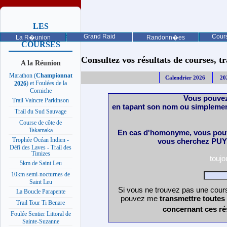
LES
PROCHAINES
Grand Raid
Cours
La R�union
Randonn�es
COURSES
Consultez vos résultats de courses, trai
A la Réunion
Marathon (
Championnat
Calendrier 2026
20
) et Foulées de la
2026
Corniche
Vous pouvez
Trail Vaincre Parkinson
en tapant son nom ou simplemen
Trail du Sud Sauvage
Course de côte de
Takamaka
En cas d'homonyme, vous pouv
Trophée Océan Indien -
vous cherchez PUY 
Défi des Laves - Trail des
Timizes
touj
5km de Saint Leu
10km semi-nocturnes de
Saint Leu
Si vous ne trouvez pas une cours
La Boucle Parapente
pouvez me
transmettre toutes
Trail Tour Ti Benare
concernant ces ré
Foulée Sentier Littoral de
Sainte-Suzanne