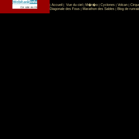
Accueil
Vue du ciel
M�t�o
Cyclones
Volcan
Cirqu
|
|
|
|
|
|
Sport
Sports extr�mes
Ce site est list� dans la cat�gorie
:
Diagonale des Fous
Marathon des Sables
Blog de runrai
|
|