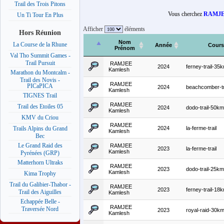
Trail des Trois Pitons
Vous cherchez
RAMJE
Un Ti Tour En Plus
Afficher
éléments
Hors Réunion
Nom
La Course de la Rhune
Année
Cours
Prénom
Val Tho Summit Games -
Trail Pursuit
RAMJEE
2024
ferney-trail-35
Kamlesh
Marathon du Montcalm -
Trail des Novis -
RAMJEE
PICaPICA
2024
beachcomber-tr
Kamlesh
TIGNES Trail
RAMJEE
Trail des Etoiles 05
2024
dodo-trail-50km
Kamlesh
KMV du Criou
RAMJEE
2024
la-ferme-trail
Trails Alpins du Grand
Kamlesh
Bec
Le Grand Raid des
RAMJEE
2023
la-ferme-trail
Kamlesh
Pyrénées (GRP)
Matterhorn Ultraks
RAMJEE
2023
dodo-trail-25km
Kamlesh
Kima Trophy
Trail du Galibier-Thabor -
RAMJEE
2023
ferney-trail-18
Trail des Aiguilles
Kamlesh
Echappée Belle -
RAMJEE
Traversée Nord
2023
royal-raid-30k
Kamlesh