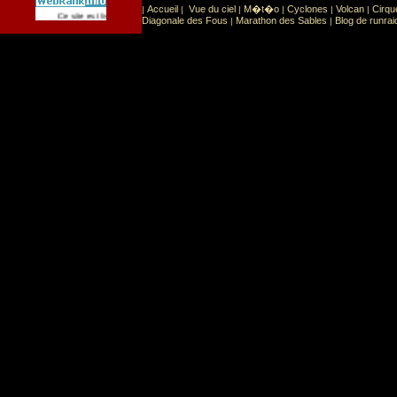
Accueil
Vue du ciel
M�t�o
Cyclones
Volcan
Cirqu
|
|
|
|
|
|
Sport
Sports extr�mes
Ce site est list� dans la cat�gorie
:
Diagonale des Fous
Marathon des Sables
Blog de runrai
|
|