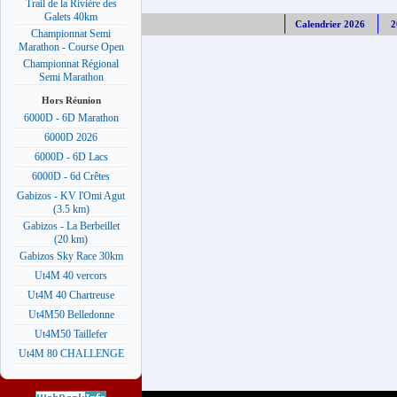
Trail de la Rivière des
Galets 40km
Calendrier 2026
2
Championnat Semi
Marathon - Course Open
Championnat Régional
Semi Marathon
Hors Réunion
6000D - 6D Marathon
6000D 2026
6000D - 6D Lacs
6000D - 6d Crêtes
Gabizos - KV l'Omi Agut
(3.5 km)
Gabizos - La Berbeillet
(20 km)
Gabizos Sky Race 30km
Ut4M 40 vercors
Ut4M 40 Chartreuse
Ut4M50 Belledonne
Ut4M50 Taillefer
Ut4M 80 CHALLENGE