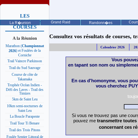
LES
PROCHAINES
Grand Raid
Cours
La R�union
Randonn�es
COURSES
Consultez vos résultats de courses, trai
A la Réunion
Marathon (
Championnat
Calendrier 2026
20
) et Foulées de la
2026
Corniche
Vous pouvez
Trail Vaincre Parkinson
en tapant son nom ou simplemen
Trail du Sud Sauvage
Course de côte de
Takamaka
En cas d'homonyme, vous pouv
Trophée Océan Indien -
vous cherchez PUY 
Défi des Laves - Trail des
Timizes
touj
5km de Saint Leu
10km semi-nocturnes de
Saint Leu
Si vous ne trouvez pas une cours
La Boucle Parapente
pouvez me
transmettre toutes
Trail Tour Ti Benare
concernant ces ré
Trail des Trois Pitons
Foulée Sentier Littoral de