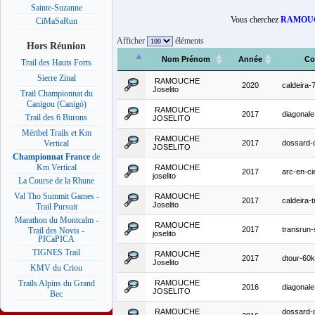
Sainte-Suzanne
Vous cherchez
RAMOUCH
CiMaSaRun
Afficher
éléments
Hors Réunion
Nom Prénom
Année
Co
Trail des Hauts Forts
Sierre Zinal
RAMOUCHE
2020
caldeira
Joselito
Trail Championnat du
Canigou (Canigó)
RAMOUCHE
2017
diagonale
Trail des 6 Burons
JOSELITO
Méribel Trails et Km
RAMOUCHE
2017
dossard-
Vertical
JOSELITO
Championnat France
de
Km Vertical
RAMOUCHE
2017
arc-en-ci
joselito
La Course de la Rhune
Val Tho Summit Games -
RAMOUCHE
2017
caldeira-tr
Joselito
Trail Pursuit
Marathon du Montcalm -
RAMOUCHE
2017
transrun
Trail des Novis -
joselito
PICaPICA
TIGNES Trail
RAMOUCHE
2017
dtour-60
Joselito
KMV du Criou
RAMOUCHE
Trails Alpins du Grand
2016
diagonale
JOSELITO
Bec
RAMOUCHE
dossard-d