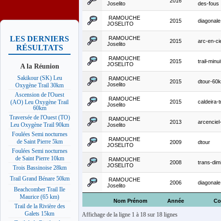
2016
Joselito
des-fous
RAMOUCHE
2015
diagonale
JOSELITO
LES DERNIERS
RAMOUCHE
2015
arc-en-ci
Joselito
RÉSULTATS
RAMOUCHE
2015
trail-minui
JOSELITO
A la Réunion
Sakikour (SK) Leu
RAMOUCHE
2015
dtour-60
Joselito
Oxygène Trail 30km
Ascension de l'Ouest
RAMOUCHE
2015
caldeira-tr
(AO) Leu Oxygène Trail
Joselito
60km
Traversée de l'Ouest (TO)
RAMOUCHE
2013
arcenciel
Leu Oxygène Trail 90km
Joselito
Foulées Semi nocturnes
RAMOUCHE
de Saint Pierre 5km
2009
dtour
JOSELITO
Foulées Semi nocturnes
de Saint Pierre 10km
RAMOUCHE
2008
trans-dimi
JOSELITO
Trois Bassinoise 28km
Trail Grand Bénare 50km
RAMOUCHE
2006
diagonale
Joselito
Beachcomber Trail Ile
Maurice (65 km)
Nom Prénom
Année
Co
Trail de la Rivière des
Galets 15km
Affichage de la ligne 1 à 18 sur 18 lignes