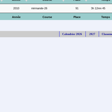
2010
mirmande-26
91
3h 12mn 45
Année
Course
Place
Temps
Calendrier 2026
2027
Classem