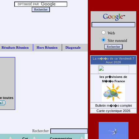
Web
Site runraid
Résultats Réunion
Hors Réunion
Diagonale
La m�t�o de ce
Vendredi 7
Aout 2026
les pr�visions de
M�t�o France
e toutes
Bulletin m�t�o complet
Carte cyclonique 2026
Rechercher
Cat
Commentaire