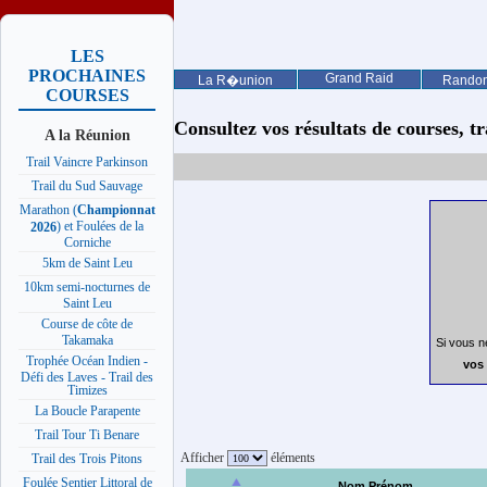
LES
PROCHAINES
Grand Raid
La R�union
Rando
COURSES
Consultez vos résultats de courses, trai
A la Réunion
Trail Vaincre Parkinson
Trail du Sud Sauvage
Marathon (
Championnat
) et Foulées de la
2026
Corniche
5km de Saint Leu
10km semi-nocturnes de
Saint Leu
Course de côte de
Takamaka
Si vous n
Trophée Océan Indien -
vos 
Défi des Laves - Trail des
Timizes
La Boucle Parapente
Trail Tour Ti Benare
Afficher
éléments
Trail des Trois Pitons
Foulée Sentier Littoral de
Nom Prénom