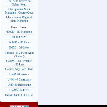
Trail de la Rivière des
Galets 40km
Championnat Semi
Marathon - Course Open
Championnat Régional
Semi Marathon
Hors Réunion
6000D - 6D Marathon
6000D 2026
6000D - 6D Lacs
6000D - 6d Crêtes
Gabizos - KV l'Omi Agut
(3.5 km)
Gabizos - La Berbeillet
(20 km)
Gabizos Sky Race 30km
Ut4M 40 vercors
Ut4M 40 Chartreuse
Ut4M50 Belledonne
Ut4M50 Taillefer
Ut4M 80 CHALLENGE