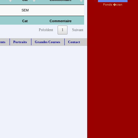
Fonds �cran
SEM
Cat
Commentaire
Précédent
1
Suivant
ents
Portraits
Grandes Courses
Contact