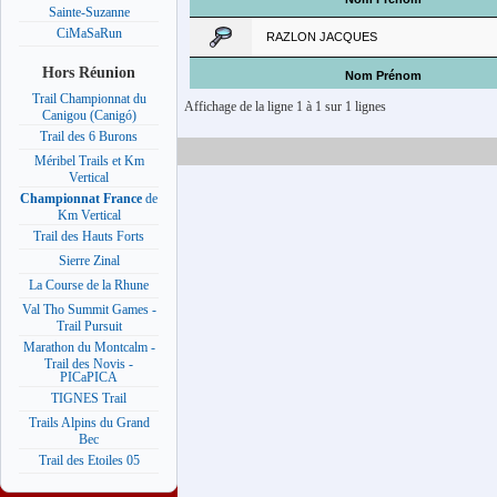
Sainte-Suzanne
CiMaSaRun
RAZLON JACQUES
Hors Réunion
Nom Prénom
Trail Championnat du
Affichage de la ligne 1 à 1 sur 1 lignes
Canigou (Canigó)
Trail des 6 Burons
Méribel Trails et Km
Vertical
Championnat France
de
Km Vertical
Trail des Hauts Forts
Sierre Zinal
La Course de la Rhune
Val Tho Summit Games -
Trail Pursuit
Marathon du Montcalm -
Trail des Novis -
PICaPICA
TIGNES Trail
Trails Alpins du Grand
Bec
Trail des Etoiles 05