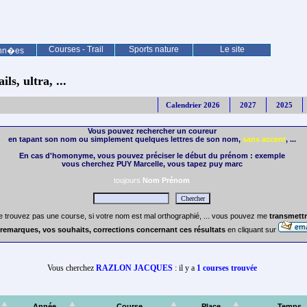
Courses - Trail
Sports nature
Le site
nn�es
ls, ultra, ...
Calendrier 2026
2027
2025
Vous pouvez rechercher un coureur
en tapant son nom ou simplement quelques lettres de son nom,
sans accent
, ...
En cas d'homonyme, vous pouvez préciser le début du prénom : exemple
vous cherchez PUY Marcelle, vous tapez puy marc
toujours
Nom Prénom
e trouvez pas une course, si votre nom est mal orthographié, ... vous pouvez me
transmettr
remarques, vos souhaits, corrections concernant ces résultats
en cliquant sur
Vous cherchez
RAZLON JACQUES
: il y a
1 courses trouvée
Année
Course
Place
Temps