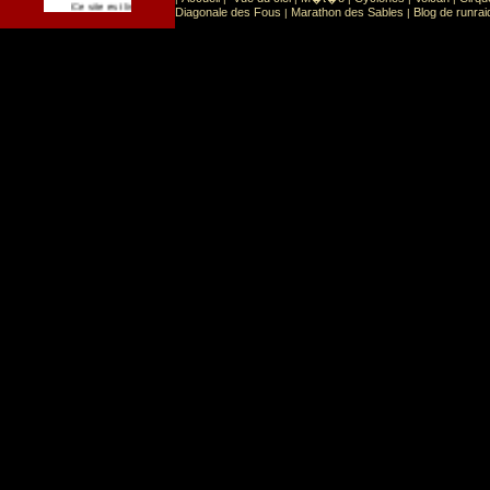
Sport
Sports extr�mes
Ce site est list� dans la cat�gorie
:
Diagonale des Fous
Marathon des Sables
Blog de runrai
|
|