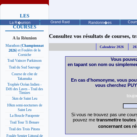
LES
PROCHAINES
Grand Raid
Cours
La R�union
Randonn�es
COURSES
Consultez vos résultats de courses, trai
A la Réunion
Marathon (
Championnat
Calendrier 2026
20
) et Foulées de la
2026
Corniche
Vous pouvez
Trail Vaincre Parkinson
en tapant son nom ou simplemen
Trail du Sud Sauvage
Course de côte de
Takamaka
En cas d'homonyme, vous pouv
Trophée Océan Indien -
vous cherchez PUY 
Défi des Laves - Trail des
Timizes
touj
5km de Saint Leu
10km semi-nocturnes de
Saint Leu
Si vous ne trouvez pas une cours
La Boucle Parapente
pouvez me
transmettre toutes
Trail Tour Ti Benare
concernant ces ré
Trail des Trois Pitons
Foulée Sentier Littoral de