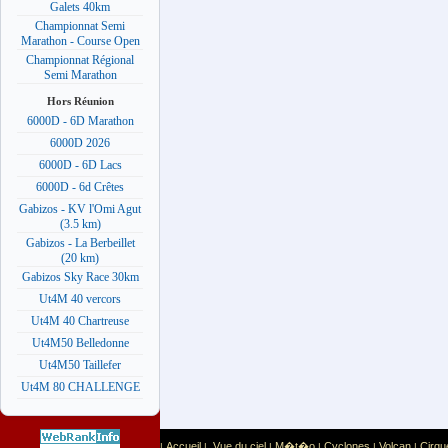
Galets 40km
Championnat Semi
Marathon - Course Open
Championnat Régional
Semi Marathon
Hors Réunion
6000D - 6D Marathon
6000D 2026
6000D - 6D Lacs
6000D - 6d Crêtes
Gabizos - KV l'Omi Agut
(3.5 km)
Gabizos - La Berbeillet
(20 km)
Gabizos Sky Race 30km
Ut4M 40 vercors
Ut4M 40 Chartreuse
Ut4M50 Belledonne
Ut4M50 Taillefer
Ut4M 80 CHALLENGE
Accueil
Vue du ciel
M�t�o
Cyclones
Volcan
Cirqu
|
|
|
|
|
|