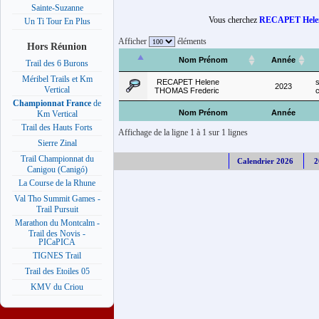
Sainte-Suzanne
Vous cherchez
RECAPET Hele
Un Ti Tour En Plus
Afficher
éléments
Hors Réunion
Nom Prénom
Année
Trail des 6 Burons
Méribel Trails et Km
RECAPET Helene
2023
Vertical
THOMAS Frederic
Championnat France
de
Nom Prénom
Année
Km Vertical
Trail des Hauts Forts
Affichage de la ligne 1 à 1 sur 1 lignes
Sierre Zinal
Trail Championnat du
Calendrier 2026
2
Canigou (Canigó)
La Course de la Rhune
Val Tho Summit Games -
Trail Pursuit
Marathon du Montcalm -
Trail des Novis -
PICaPICA
TIGNES Trail
Trail des Etoiles 05
KMV du Criou