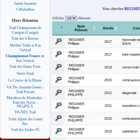
Sainte-Suzanne
Vous cherchez
REGNIE
CiMaSaRun
Afficher
éléments
Hors Réunion
Nom
Trail Championnat du
Année
Cou
Prénom
Canigou (Canigó)
Trail des 6 Burons
REGNIER
hivernale-t
2017
Philippe
62km
Méribel Trails et Km
Vertical
REGNIER
2017
miut-madei
Championnat France
de
Philippe
Km Vertical
REGNIER
Trail des Hauts Forts
2016
ceven-trail
Philippe
Sierre Zinal
REGNIER
2015
verticauss
La Course de la Rhune
Philippe
Val Tho Summit Games -
REGNIER
Trail Pursuit
2012
diagonale
PHILIPPE
Marathon du Montcalm -
Trail des Novis -
REGNIER
2011
marathon-
PICaPICA
Philippe
TIGNES Trail
REGNIER
2010
verticauss
Trails Alpins du Grand
PHILIPPE
Bec
REGNIER
Trail des Etoiles 05
2010
saintelyon
PHILIPPE