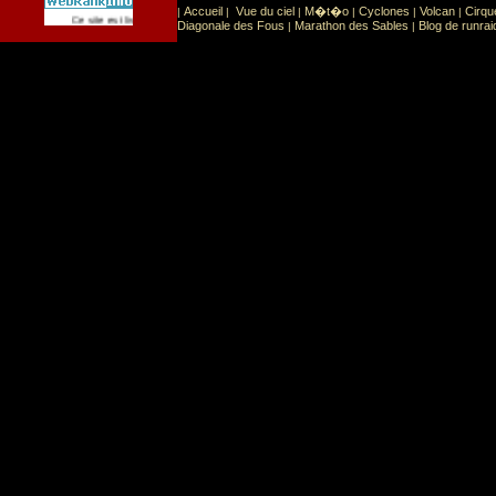
Accueil
Vue du ciel
M�t�o
Cyclones
Volcan
Cirqu
|
|
|
|
|
|
Sport
Sports extr�mes
Ce site est list� dans la cat�gorie
:
Diagonale des Fous
Marathon des Sables
Blog de runrai
|
|