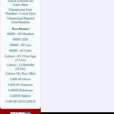
Trail de la Rivière des
Galets 40km
Championnat Semi
Marathon - Course Open
Championnat Régional
Semi Marathon
Hors Réunion
6000D - 6D Marathon
6000D 2026
6000D - 6D Lacs
6000D - 6d Crêtes
Gabizos - KV l'Omi Agut
(3.5 km)
Gabizos - La Berbeillet
(20 km)
Gabizos Sky Race 30km
Ut4M 40 vercors
Ut4M 40 Chartreuse
Ut4M50 Belledonne
Ut4M50 Taillefer
Ut4M 80 CHALLENGE