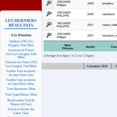
REGNIER
2009
templiers
Philippe
REGNIER
2008
saintelyon
PHILIPPE
LES DERNIERS
REGNIER
RÉSULTATS
2007
viaduc-mill
PHILIPPE
REGNIER
A la Réunion
2007
marathon_m
Philippe
Sakikour (SK) Leu
Oxygène Trail 30km
Nom
Année
Cou
Prénom
Ascension de l'Ouest
(AO) Leu Oxygène Trail
Affichage de la ligne 1 à 12 sur 12 lignes
60km
Traversée de l'Ouest (TO)
Leu Oxygène Trail 90km
Calendrier 2026
2
Foulées Semi nocturnes
de Saint Pierre 5km
Foulées Semi nocturnes
de Saint Pierre 10km
Trois Bassinoise 28km
Trail Grand Bénare 50km
Beachcomber Trail Ile
Maurice (65 km)
Trail de la Rivière des
Galets 15km