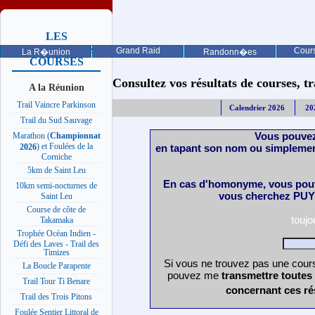
LES
PROCHAINES
Grand Raid
Cours
La R�union
Randonn�es
COURSES
Consultez vos résultats de courses, trai
A la Réunion
Trail Vaincre Parkinson
Calendrier 2026
20
Trail du Sud Sauvage
Vous pouvez
Marathon (
Championnat
) et Foulées de la
en tapant son nom ou simplemen
2026
Corniche
5km de Saint Leu
En cas d'homonyme, vous pouv
10km semi-nocturnes de
vous cherchez PUY 
Saint Leu
Course de côte de
touj
Takamaka
Trophée Océan Indien -
Défi des Laves - Trail des
Timizes
Si vous ne trouvez pas une cours
La Boucle Parapente
pouvez me
transmettre toutes
Trail Tour Ti Benare
concernant ces ré
Trail des Trois Pitons
Foulée Sentier Littoral de