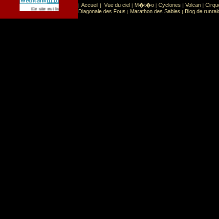
Accueil
Vue du ciel
M�t�o
Cyclones
Volcan
Cirqu
|
|
|
|
|
|
Sport
Sports extr�mes
Ce site est list� dans la cat�gorie
:
Diagonale des Fous
Marathon des Sables
Blog de runrai
|
|