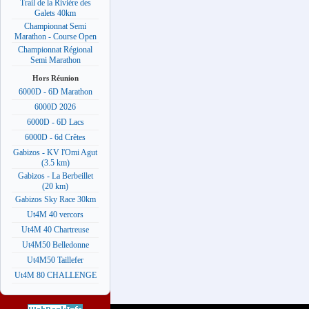
Trail de la Rivière des
Galets 40km
Championnat Semi
Marathon - Course Open
Championnat Régional
Semi Marathon
Hors Réunion
6000D - 6D Marathon
6000D 2026
6000D - 6D Lacs
6000D - 6d Crêtes
Gabizos - KV l'Omi Agut
(3.5 km)
Gabizos - La Berbeillet
(20 km)
Gabizos Sky Race 30km
Ut4M 40 vercors
Ut4M 40 Chartreuse
Ut4M50 Belledonne
Ut4M50 Taillefer
Ut4M 80 CHALLENGE