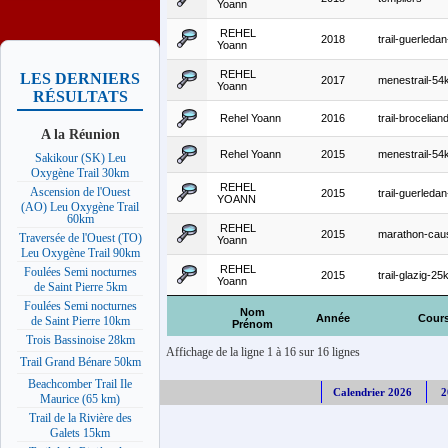
Yoann
REHEL
2018
trail-guerleda
Yoann
REHEL
LES DERNIERS
2017
menestrail-5
Yoann
RÉSULTATS
Rehel Yoann
2016
trail-brocelian
A la Réunion
Rehel Yoann
2015
menestrail-5
Sakikour (SK) Leu
Oxygène Trail 30km
REHEL
Ascension de l'Ouest
2015
trail-guerleda
YOANN
(AO) Leu Oxygène Trail
60km
REHEL
2015
marathon-cau
Traversée de l'Ouest (TO)
Yoann
Leu Oxygène Trail 90km
REHEL
Foulées Semi nocturnes
2015
trail-glazig-2
Yoann
de Saint Pierre 5km
Foulées Semi nocturnes
Nom
Année
Cour
de Saint Pierre 10km
Prénom
Trois Bassinoise 28km
Affichage de la ligne 1 à 16 sur 16 lignes
Trail Grand Bénare 50km
Beachcomber Trail Ile
Calendrier 2026
2
Maurice (65 km)
Trail de la Rivière des
Galets 15km