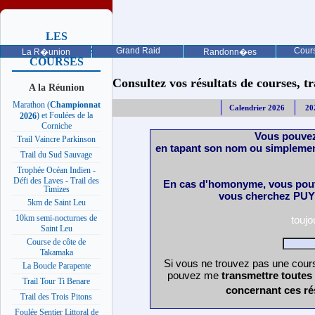
LES
PROCHAINES
Grand Raid
Cours
La R�union
Randonn�es
COURSES
Consultez vos résultats de courses, trai
A la Réunion
Marathon (
Championnat
Calendrier 2026
20
) et Foulées de la
2026
Corniche
Vous pouvez
Trail Vaincre Parkinson
en tapant son nom ou simplemen
Trail du Sud Sauvage
Trophée Océan Indien -
Défi des Laves - Trail des
En cas d'homonyme, vous pouv
Timizes
vous cherchez PUY 
5km de Saint Leu
10km semi-nocturnes de
touj
Saint Leu
Course de côte de
Takamaka
Si vous ne trouvez pas une cours
La Boucle Parapente
pouvez me
transmettre toutes
Trail Tour Ti Benare
concernant ces ré
Trail des Trois Pitons
Foulée Sentier Littoral de