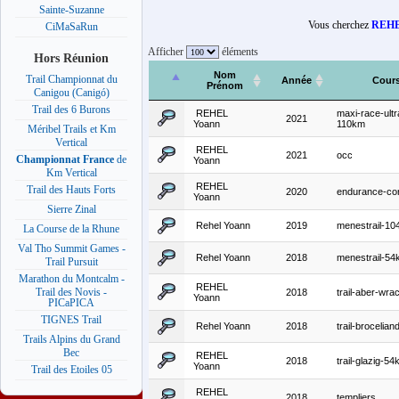
Sainte-Suzanne
Vous cherchez
REHE
CiMaSaRun
Afficher
éléments
Hors Réunion
Nom
Trail Championnat du
Année
Cour
Prénom
Canigou (Canigó)
Trail des 6 Burons
REHEL
maxi-race-ultr
2021
Yoann
110km
Méribel Trails et Km
Vertical
REHEL
2021
occ
Championnat France
de
Yoann
Km Vertical
REHEL
Trail des Hauts Forts
2020
endurance-cor
Yoann
Sierre Zinal
Rehel Yoann
2019
menestrail-1
La Course de la Rhune
Val Tho Summit Games -
Rehel Yoann
2018
menestrail-5
Trail Pursuit
Marathon du Montcalm -
REHEL
Trail des Novis -
2018
trail-aber-wr
Yoann
PICaPICA
TIGNES Trail
Rehel Yoann
2018
trail-brocelian
Trails Alpins du Grand
Bec
REHEL
2018
trail-glazig-5
Yoann
Trail des Etoiles 05
REHEL
2018
templiers