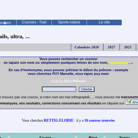
Courses - Trail
Sports nature
Le site
nn�es
ls, ultra, ...
Calendrier 2026
2027
2025
Vous pouvez rechercher un coureur
en tapant son nom ou simplement quelques lettres de son nom,
sans accent
, ...
En cas d'homonyme, vous pouvez préciser le début du prénom : exemple
vous cherchez PUY Marcelle, vous tapez puy marc
toujours
Nom Prénom
e trouvez pas une course, si votre nom est mal orthographié, ... vous pouvez me
transmettr
remarques, vos souhaits, corrections concernant ces résultats
en cliquant sur
Vous cherchez
RETTIG ELODIE
: il y a
16 courses trouvées
e
Course
Place
Temps