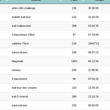
ut4m-160-challenge
136
35:30:00
mafate-trail-tour
222
10:16:59
trail-malpassant
308
03:04:35
3-bassinoise-43km
97
07:33:08
caldeira-74km
218
16h07'21
transvolcano
256
09:07:23
diagonale
1803
60:12:50
cimasa
556
11:48:35
3-bassinoise
98
07:05:16
trail-tour-des-cirques
103
13:39:26
trail-2-rivieres
386
13:10:24
transvolcano
236
08:59:05