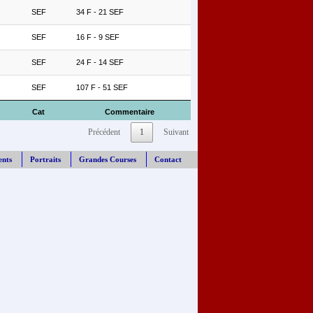
SEF
34 F - 21 SEF
SEF
16 F - 9 SEF
SEF
24 F - 14 SEF
SEF
107 F - 51 SEF
Cat
Commentaire
Précédent
1
Suivant
ents
Portraits
Grandes Courses
Contact