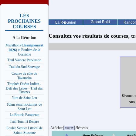
LES
PROCHAINES
Grand Raid
La R�union
Rando
COURSES
Consultez vos résultats de courses, trai
A la Réunion
Marathon (
Championnat
) et Foulées de la
2026
Corniche
Trail Vaincre Parkinson
Trail du Sud Sauvage
Course de côte de
Takamaka
Trophée Océan Indien -
Défi des Laves - Trail des
Timizes
Si vous n
5km de Saint Leu
vos 
10km semi-nocturnes de
Saint Leu
La Boucle Parapente
Trail Tour Ti Benare
Afficher
éléments
Foulée Sentier Littoral de
Sainte-Suzanne
Nom Prénom
Anné