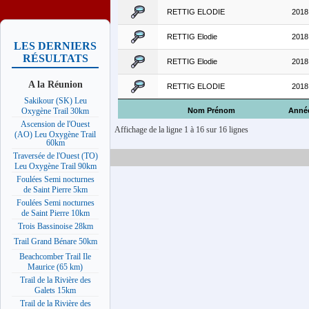
RETTIG ELODIE
2018
RETTIG Elodie
2018
LES DERNIERS
RÉSULTATS
RETTIG Elodie
2018
A la Réunion
RETTIG ELODIE
2018
Sakikour (SK) Leu
Nom Prénom
Anné
Oxygène Trail 30km
Ascension de l'Ouest
Affichage de la ligne 1 à 16 sur 16 lignes
(AO) Leu Oxygène Trail
60km
Traversée de l'Ouest (TO)
Leu Oxygène Trail 90km
Foulées Semi nocturnes
de Saint Pierre 5km
Foulées Semi nocturnes
de Saint Pierre 10km
Trois Bassinoise 28km
Trail Grand Bénare 50km
Beachcomber Trail Ile
Maurice (65 km)
Trail de la Rivière des
Galets 15km
Trail de la Rivière des