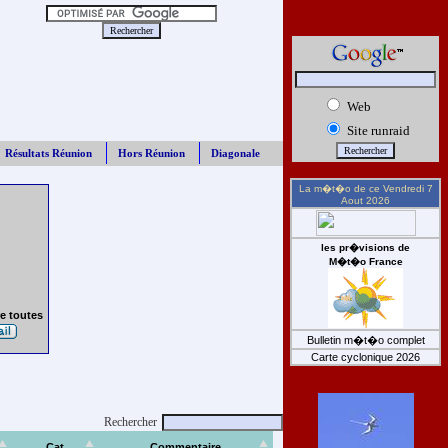
Web
Site runraid
Résultats Réunion
Hors Réunion
Diagonale
La m�t�o de ce
Vendredi 7
Aout 2026
les pr�visions de
M�t�o France
e toutes
Bulletin m�t�o complet
Carte cyclonique 2026
Rechercher
Cat
Commentaire