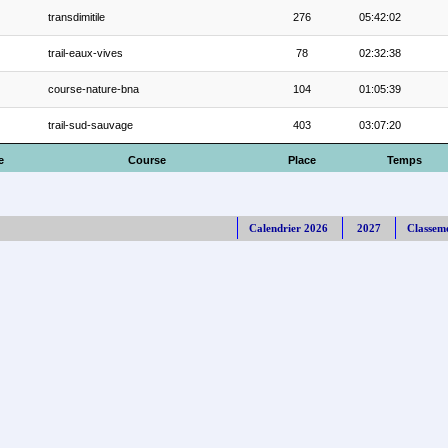
transdimitile
276
05:42:02
trail-eaux-vives
78
02:32:38
course-nature-bna
104
01:05:39
trail-sud-sauvage
403
03:07:20
e
Course
Place
Temps
Calendrier 2026
2027
Classem