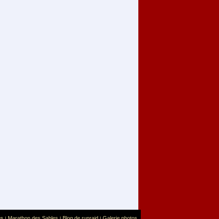
us
Marathon des Sables
Blog de runraid
Galerie photos
|
|
|