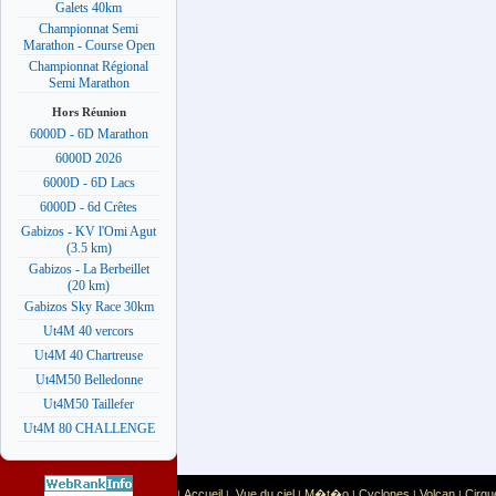
Galets 40km
Championnat Semi
Marathon - Course Open
Championnat Régional
Semi Marathon
Hors Réunion
6000D - 6D Marathon
6000D 2026
6000D - 6D Lacs
6000D - 6d Crêtes
Gabizos - KV l'Omi Agut
(3.5 km)
Gabizos - La Berbeillet
(20 km)
Gabizos Sky Race 30km
Ut4M 40 vercors
Ut4M 40 Chartreuse
Ut4M50 Belledonne
Ut4M50 Taillefer
Ut4M 80 CHALLENGE
Accueil
Vue du ciel
M�t�o
Cyclones
Volcan
Cirqu
|
|
|
|
|
|